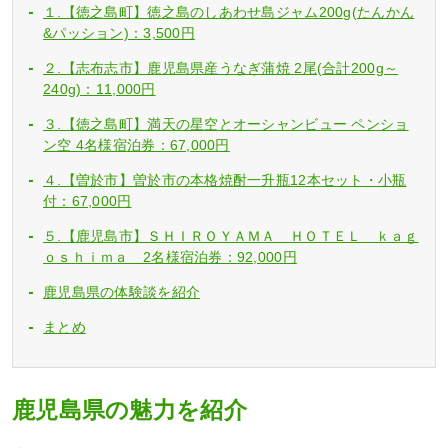
１.【徳之島町】徳之島のしあわせ島ジャム200g(たんかん
&パッション)：3,500円
２.【志布志市】鹿児島県産うなぎ蒲焼 2尾(合計200g～
240g)：11,000円
３.【徳之島町】満天の星空とオーシャンビュー ペンショ
ン空 4名様宿泊券：67,000円
４.【曽於市】曽於市の本格焼酎一升瓶12本セット・小瓶
付：67,000円
５.【鹿児島市】ＳＨＩＲＯＹＡＭＡ ＨＯＴＥＬ ｋａｇ
ｏｓｈｉｍａ 2名様宿泊券：92,000円
鹿児島県の体験談を紹介
まとめ
鹿児島県の魅力を紹介