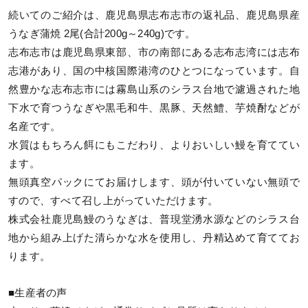
続いてのご紹介は、鹿児島県志布志市の返礼品、鹿児島県産
うなぎ蒲焼 2尾(合計200g～240g)です。
志布志市は鹿児島県東部、市の南部にある志布志湾には志布
志港があり、国の中核国際港湾のひとつになっています。自
然豊かな志布志市には霧島山系のシラス台地で濾過された地
下水で育つうなぎや黒毛和牛、黒豚、天然鱧、芋焼酎などが
名産です。
水質はもちろん餌にもこだわり、よりおいしい鰻を育ててい
ます。
無頭真空パックにてお届けします、頭が付いていない無頭で
すので、すべて召し上がっていただけます。
株式会社鹿児島鰻のうなぎは、普現堂湧水源などのシラス台
地から組み上げた清らかな水を使用し、丹精込めて育ててお
ります。
■生産者の声