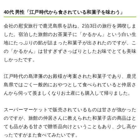
40代 男性「江戸時代から食されている和菓子を味わう」
会社の慰安旅行で鹿児島県を訪ね、2泊3日の旅行を満喫しま
した。宿泊した旅館のお茶菓子に「かるかん」という白い生
地にたっぷりの餡が詰まった和菓子が出されたのですが、こ
の「かるかん」は甘すぎずさっぱりとしたお味でとても美味
しかったです。
江戸時代の島津藩のお殿様が考案された和菓子であり、鹿児
島県ではごく一般的におやつとして食べられていると仲居さ
んから伺って羨ましくなりお土産にも購入して帰りました。
スーパーマーケットで販売されているものは甘さが強かった
のですが、旅館の仲居さんに教えられた和菓子店の商品はと
ても品がある甘さで贈答品向けということもあり、少し高か
ったですがまた食べてみたいです。