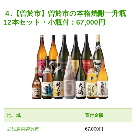
４.【曽於市】曽於市の本格焼酎一升瓶
12本セット・小瓶付：67,000円
地 域
寄付金額
鹿児島県曽於市
67,000円