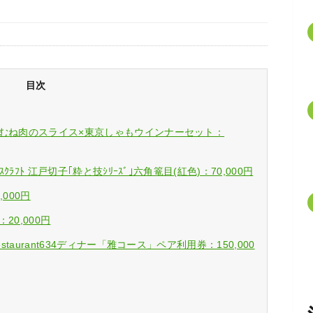
目次
・むね肉のスライス×東京しゃもウインナーセット：
ﾗﾌﾄ 江戸切子｢粋と技ｼﾘｰｽﾞ｣六角篭目(紅色)：70,000円
000円
0,000円
taurant634ディナー「雅コース」ペア利用券：150,000