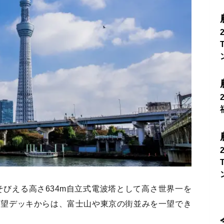
そびえる高さ634m自立式電波塔として高さ世界一を
展望デッキからは、富士山や東京の街並みを一望でき