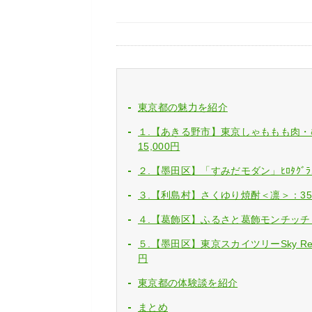
東京都の魅力を紹介
１.【あきる野市】東京しゃももも肉
15,000円
２.【墨田区】「すみだモダン」ﾋﾛﾀｸﾞﾗｽｸ
３.【利島村】さくゆり焼酎＜凛＞：35,
４.【葛飾区】ふるさと葛飾モンチッチ：2
５.【墨田区】東京スカイツリーSky Res
円
東京都の体験談を紹介
まとめ