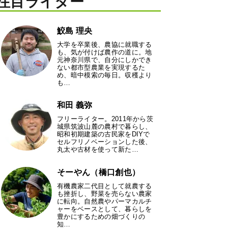
注目ライター
鮫島 理央
大学を卒業後、農協に就職する
も、気が付けば農作の道に。地
元神奈川県で、自分にしかでき
ない都市型農業を実現するた
め、暗中模索の毎日。収穫より
も…
和田 義弥
フリーライター。2011年から茨
城県筑波山麓の農村で暮らし、
昭和初期建築の古民家をDIYで
セルフリノベーションした後、
丸太や古材を使って新た…
そーやん（橋口創也）
有機農家二代目として就農する
も挫折し、野菜を売らない農家
に転向。自然農やパーマカルチ
ャーをベースとして、暮らしを
豊かにするための畑づくりの
知…