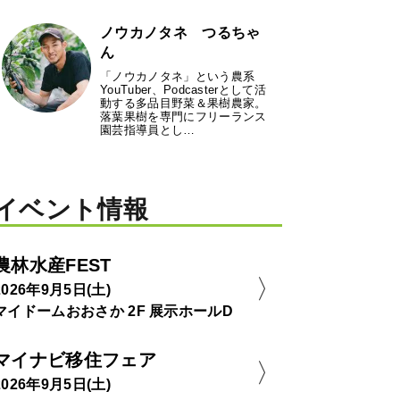
ノウカノタネ つるちゃ
ん
「ノウカノタネ」という農系
YouTuber、Podcasterとして活
動する多品目野菜＆果樹農家。
落葉果樹を専門にフリーランス
園芸指導員とし…
イベント情報
農林水産FEST
2026年9月5日(土)
マイドームおおさか 2F 展示ホールD
マイナビ移住フェア
2026年9月5日(土)