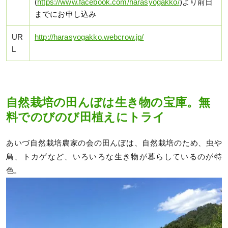
(
https://www.facebook.com/harasyogakko/
)より前日
までにお申し込み
UR
http://harasyogakko.webcrow.jp/
L
自然栽培の田んぼは生き物の宝庫。無
料でのびのび田植えにトライ
あいづ自然栽培農家の会の田んぼは、自然栽培のため、虫や
鳥、トカゲなど、いろいろな生き物が暮らしているのが特
色。