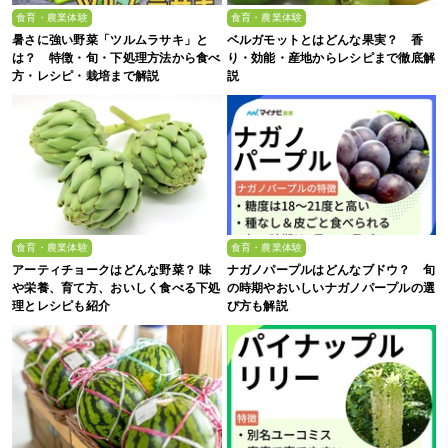
食育・農業体験
食育・農業体験
暑さに強い野菜「ツルムラサキ」と
ベルガモットとはどんな果実？ 香
は？ 特徴・旬・下処理方法から食べ
り・効能・産地からレシピまで徹底解
方・レシピ・栽培まで解説
説
食育・農業体験
食育・農業体験
アーティチョークはどんな野菜？ 味
ナガノパープルはどんなブドウ？ 旬
や栄養、育て方、おいしく食べる下処
の時期やおいしいナガノパープルの選
理とレシピも紹介
び方も解説