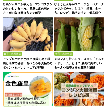
野菜ソムリエが教える、マンゴスチン
ひょうたん形がユニークな「バターナ
のおいしい食べ方。簡単な皮の剥き
ッツカボチャ」とは？ 栄養、食べ
方・種の取り除き方まで解説
方、レシピ、栽培方法まで徹底紹介
食育・農業体験
食育・農業体験
アップルバナナとは？ 美味しさの理
メロンより甘いトウモロコシ「ドルチ
由と名前の秘密、食べごろを見極める
ェドリーム」とは？ 最高に美味しい
ポイントをバナナマニアが解説
食べ方や栽培方法を農家が解説