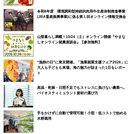
令和8年度 環境調和型持続的肉用牛生産体制推進事業
(JRA畜産振興事業)に係る第１回オンライン情報交換会
山梨暮らし満載！10/24（土）オンライン開催『やまな
しオンライン就農座談会』【参加無料】
“漁師の日”に東京開催。「漁業就業支援フェア2026」に
大人も子どもも来場。海の魅力が詰まった1日をレポー
ト
高温・乾燥・日照不足でもストレスに負けない農業へ。
バイオスティミュラント資材の選び方
手をかけずに自動で管理可能！小型・低コストで始める
水耕栽培