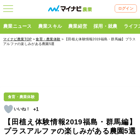
ログイン
農業ニュース
農業スキル
農業経営
採用・就農
ライフ
マイナビ農業TOP
>
食育・農業体験
> 【田植え体験情報2019福島・群馬編】プラス
アルファの楽しみがある農園5選
食育・農業体験
+1
【田植え体験情報2019福島・群馬編】
プラスアルファの楽しみがある農園5選