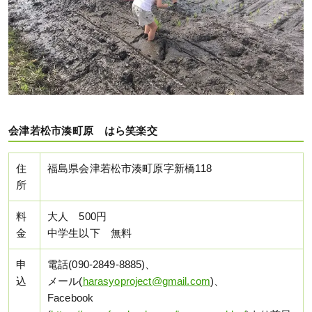
会津若松市湊町原 はら笑楽交
住
福島県会津若松市湊町原字新橋118
所
料
大人 500円
金
中学生以下 無料
申
電話(090-2849-8885)、
込
メール(
harasyoproject@gmail.com
)、
Facebook