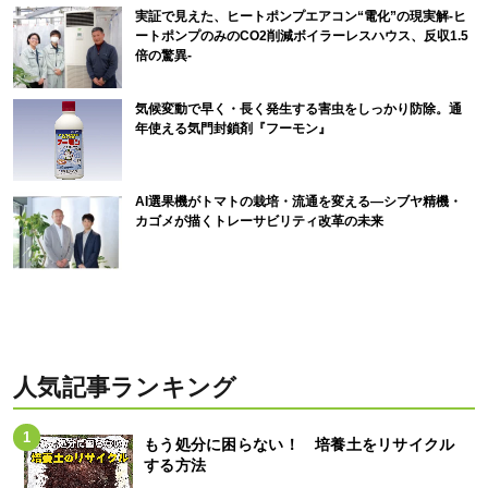
実証で見えた、ヒートポンプエアコン“電化”の現実解-ヒ
ートポンプのみのCO2削減ボイラーレスハウス、反収1.5
倍の驚異-
気候変動で早く・長く発生する害虫をしっかり防除。通
年使える気門封鎖剤『フーモン』
AI選果機がトマトの栽培・流通を変える―シブヤ精機・
カゴメが描くトレーサビリティ改革の未来
人気記事ランキング
もう処分に困らない！ 培養土をリサイクル
する方法