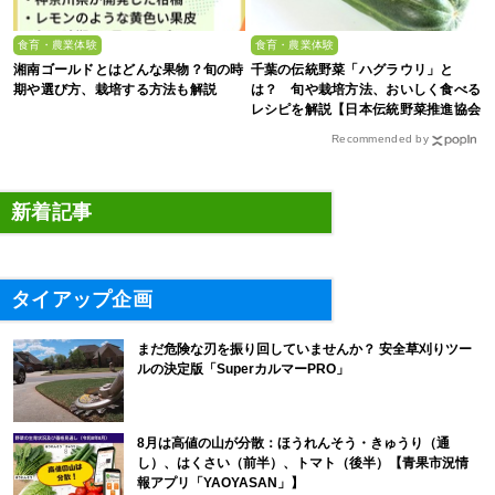
食育・農業体験
食育・農業体験
湘南ゴールドとはどんな果物？旬の時
千葉の伝統野菜「ハグラウリ」と
期や選び方、栽培する方法も解説
は？ 旬や栽培方法、おいしく食べる
レシピを解説【日本伝統野菜推進協会
監修】
Recommended by
新着記事
タイアップ企画
まだ危険な刃を振り回していませんか？ 安全草刈りツー
ルの決定版「SuperカルマーPRO」
8月は高値の山が分散：ほうれんそう・きゅうり（通
し）、はくさい（前半）、トマト（後半）【青果市況情
報アプリ「YAOYASAN」】