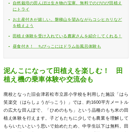
自然栽培の田んぼは生き物の宝庫。無料でのびのび田植え
にトライ
お土産付きが嬉しい。磐梯山を望みながらコシヒカリなど
を植えよう
田植え体験を受け入れている農家さんを紹介してくれる！
昼食付き！ ちびっこにはドラム缶風呂体験も
泥んこになって田植えを楽しむ！ 田
植え機の乗車体験や交流会も
廃校となった旧会津若松市立原小学校を利用した施設「はら
笑楽交（はらしょうがっこう）」では、約1600平方メートル
の広大な田んぼで、「ひめのもち」という品種のもち米の田
植え体験を行えます。子どもたちに少しでも農業を理解して
もらいたいという思いで始めたため、中学生以下は無料。田