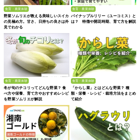
食育・農業体験
食育・農業体験
野菜ソムリエが教える美味しいスイカ
パイナップルリリー（ユーコミス）と
の見極め方。甘さ、日持ちの良さは外
は？ 特徴や開花時期、育て方を解説
見でわかる
食育・農業体験
食育・農業体験
冬が旬のチコリってどんな野菜？ 食
「からし菜」とはどんな野菜？ 種
べ方や栄養、育て方やおすすめレシピ
類・栄養・レシピ・栽培方法をまとめ
を野菜ソムリエが解説
て紹介