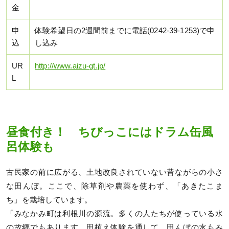
金
申
体験希望日の2週間前までに電話(0242-39-1253)で申
込
し込み
UR
http://www.aizu-gt.jp/
L
昼食付き！ ちびっこにはドラム缶風
呂体験も
古民家の前に広がる、土地改良されていない昔ながらの小さ
な田んぼ。ここで、除草剤や農薬を使わず、「あきたこま
ち」を栽培しています。
「みなかみ町は利根川の源流。多くの人たちが使っている水
の故郷でもあります。田植え体験を通して、田んぼの水もみ