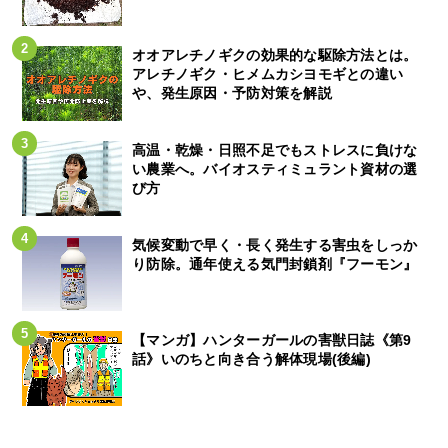
オオアレチノギクの効果的な駆除方法とは。
アレチノギク・ヒメムカシヨモギとの違い
や、発生原因・予防対策を解説
高温・乾燥・日照不足でもストレスに負けな
い農業へ。バイオスティミュラント資材の選
び方
気候変動で早く・長く発生する害虫をしっか
り防除。通年使える気門封鎖剤『フーモン』
【マンガ】ハンターガールの害獣日誌《第9
話》いのちと向き合う解体現場(後編)