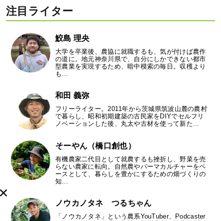
注目ライター
鮫島 理央
大学を卒業後、農協に就職するも、気が付けば農作
の道に。地元神奈川県で、自分にしかできない都市
型農業を実現するため、暗中模索の毎日。収穫より
も…
和田 義弥
フリーライター。2011年から茨城県筑波山麓の農村
で暮らし、昭和初期建築の古民家をDIYでセルフリ
ノベーションした後、丸太や古材を使って新た…
そーやん（橋口創也）
有機農家二代目として就農するも挫折し、野菜を売
らない農家に転向。自然農やパーマカルチャーをベ
ースとして、暮らしを豊かにするための畑づくりの
知…
ノウカノタネ つるちゃん
「ノウカノタネ」という農系YouTuber、Podcaster