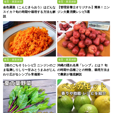
食育・農業体験
食育・農業体験
金色羅皇（こんじきらおう）はどんな
【管理栄養士オリジナル】簡単！ニン
スイカ？旬の時期や栽培する方法も解
ジン大量消費レシピ5選
説
食育・農業体験
食育・農業体験
【畑のごちそうレシピ】ニンジンのご
沖縄の隠れ名果「レンブ」とは？ 旬
ま塩麹しりしり〜甘みとうまみがじん
の時期や品種ごとの特徴、栽培方法ま
わり広がるシンプル常備菜〜
で農家が徹底解説