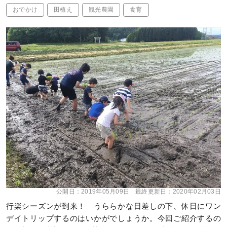
おでかけ
田植え
観光農園
食育
公開日：
2019年05月09日
最終更新日：
2020年02月03日
行楽シーズンが到来！ うららかな日差しの下、休日にワン
デイトリップするのはいかがでしょうか。今回ご紹介するの