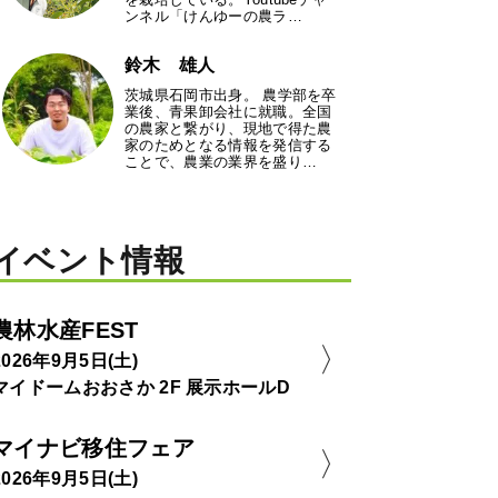
ンネル「けんゆーの農ラ…
鈴木 雄人
茨城県石岡市出身。 農学部を卒
業後、青果卸会社に就職。全国
の農家と繋がり、現地で得た農
家のためとなる情報を発信する
ことで、農業の業界を盛り…
イベント情報
農林水産FEST
2026年9月5日(土)
マイドームおおさか 2F 展示ホールD
マイナビ移住フェア
2026年9月5日(土)