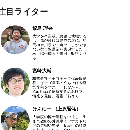
注目ライター
鮫島 理央
大学を卒業後、農協に就職する
も、気が付けば農作の道に。地
元神奈川県で、自分にしかでき
ない都市型農業を実現するた
め、暗中模索の毎日。収穫より
も…
宮崎大輔
株式会社イチゴテック代表取締
役。イチゴ農園の立ち上げや経
営改善をサポートしながら、
YouTubeで家庭菜園のお役立ち
情報を発信。著書『おうち…
けんゆー （上原賢祐）
大学院の博士過程を中退し、生
まれ故郷の沖縄県でアボカドな
どの果樹や野菜、多品目の植物
を栽培している。Youtubeチャ