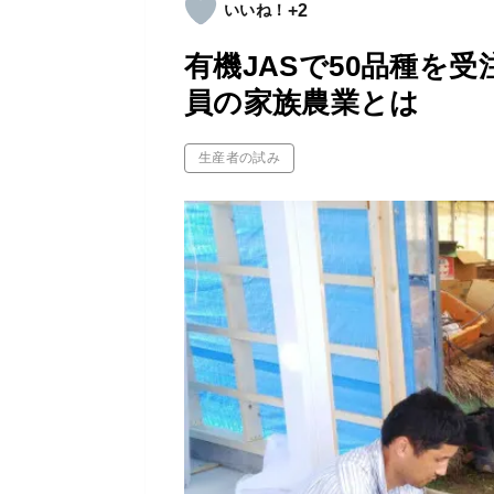
+2
有機JASで50品種を
員の家族農業とは
生産者の試み