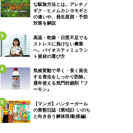
な駆除方法とは。アレチノ
ギク・ヒメムカシヨモギと
の違いや、発生原因・予防
対策を解説
高温・乾燥・日照不足でも
ストレスに負けない農業
へ。バイオスティミュラン
ト資材の選び方
気候変動で早く・長く発生
する害虫をしっかり防除。
通年使える気門封鎖剤『フ
ーモン』
【マンガ】ハンターガール
の害獣日誌《第9話》いのち
と向き合う解体現場(後編)