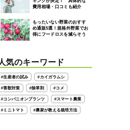
キングが決定！ 具体的な
費用相場・口コミも紹介
もったいない野菜のおすす
め通販5選！規格外野菜でお
得にフードロスを減らそう
人気のキーワード
#生産者の試み
#カイガラムシ
#害獣対策
#除草剤
#コメ
#コンパニオンプランツ
#スマート農業
#ミニトマト
#農家が教える栽培方法