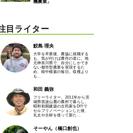
機農業」
注目ライター
鮫島 理央
大学を卒業後、農協に就職する
も、気が付けば農作の道に。地
元神奈川県で、自分にしかでき
ない都市型農業を実現するた
め、暗中模索の毎日。収穫より
も…
和田 義弥
フリーライター。2011年から茨
城県筑波山麓の農村で暮らし、
昭和初期建築の古民家をDIYで
セルフリノベーションした後、
丸太や古材を使って新た…
そーやん（橋口創也）