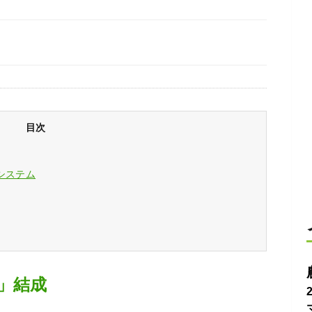
目次
システム
」結成