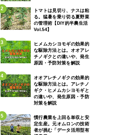
トマトは見切り、ナスは粘
る。猛暑を乗り切る夏野菜
の管理術【DIY的半農生活
Vol.54】
ヒメムカシヨモギの効果的
な駆除方法とは。オオアレ
チノギクとの違いや、発生
原因・予防対策を解説
オオアレチノギクの効果的
な駆除方法とは。アレチノ
ギク・ヒメムカシヨモギと
の違いや、発生原因・予防
対策を解説
慣行農業を上回る単収と安
定生産。元オムロンの技術
者が挑む「データ活用型有