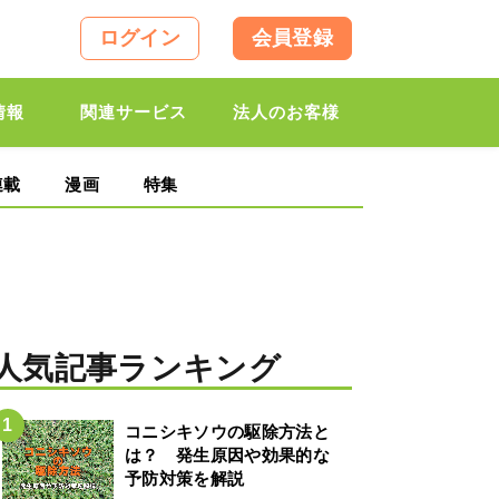
ログイン
会員登録
情報
関連サービス
法人のお客様
連載
漫画
特集
人気記事ランキング
コニシキソウの駆除方法と
は？ 発生原因や効果的な
予防対策を解説