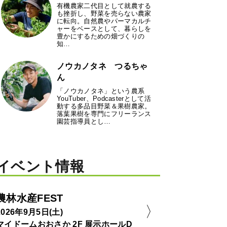
有機農家二代目として就農する
も挫折し、野菜を売らない農家
に転向。自然農やパーマカルチ
ャーをベースとして、暮らしを
豊かにするための畑づくりの
知…
ノウカノタネ つるちゃ
ん
「ノウカノタネ」という農系
YouTuber、Podcasterとして活
動する多品目野菜＆果樹農家。
落葉果樹を専門にフリーランス
園芸指導員とし…
イベント情報
農林水産FEST
2026年9月5日(土)
マイドームおおさか 2F 展示ホールD