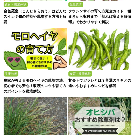
食育・農業体験
生産技術
金色羅皇（こんじきらおう）はどんな
クウシンサイの育て方完全ガイド 種
スイカ？旬の時期や栽培する方法も解
まきから収穫まで「切れば増える好循
説
環」でわかりやすく解説
生産技術
食育・農業体験
農家が教えるモロヘイヤの栽培方法。
甘長トウガラシとは？普通のネギとの
初心者でも安心！収穫のコツや育て方
違いやおすすめレシピを解説
のポイントを徹底解説