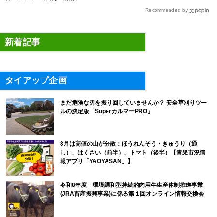
Recommended by
新着記事
タイアップ企画
まだ危険な刃を振り回していませんか？ 安全草刈りツー
ルの決定版「SuperカルマーPRO」
8月は高値の山が分散：ほうれんそう・きゅうり（通
し）、はくさい（前半）、トマト（後半）【青果市況情
報アプリ「YAOYASAN」】
令和8年度 環境調和型持続的肉用牛生産体制推進事業
(JRA畜産振興事業)に係る第１回オンライン情報交換会