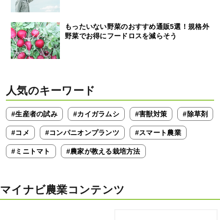
もったいない野菜のおすすめ通販5選！規格外
野菜でお得にフードロスを減らそう
人気のキーワード
#生産者の試み
#カイガラムシ
#害獣対策
#除草剤
#コメ
#コンパニオンプランツ
#スマート農業
#ミニトマト
#農家が教える栽培方法
マイナビ農業コンテンツ