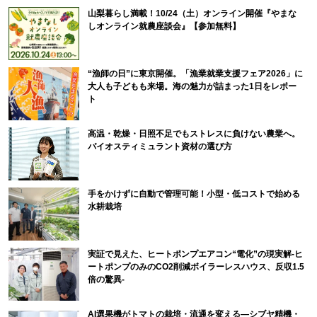
山梨暮らし満載！10/24（土）オンライン開催『やまな
しオンライン就農座談会』【参加無料】
“漁師の日”に東京開催。「漁業就業支援フェア2026」に
大人も子どもも来場。海の魅力が詰まった1日をレポー
ト
高温・乾燥・日照不足でもストレスに負けない農業へ。
バイオスティミュラント資材の選び方
手をかけずに自動で管理可能！小型・低コストで始める
水耕栽培
実証で見えた、ヒートポンプエアコン“電化”の現実解-ヒ
ートポンプのみのCO2削減ボイラーレスハウス、反収1.5
倍の驚異-
AI選果機がトマトの栽培・流通を変える―シブヤ精機・