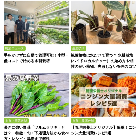
農業ニュース
生産技術
手をかけずに自動で管理可能！小型・
観葉植物は水だけで育つ？ 水耕栽培
低コストで始める水耕栽培
(ハイドロカルチャー）の始め方や相
性の良い植物、失敗しない管理のコツ
まで徹底解説
食育・農業体験
食育・農業体験
暑さに強い野菜「ツルムラサキ」と
【管理栄養士オリジナル】簡単！ニン
は？ 特徴・旬・下処理方法から食べ
ジン大量消費レシピ5選
方・レシピ・栽培まで解説