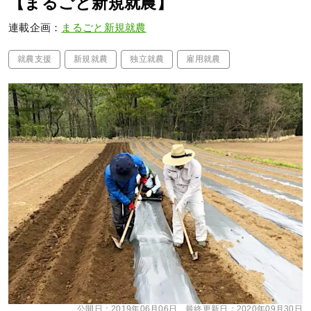
【まるごと新規就農】
連載企画：
まるごと新規就農
就農支援
新規就農
独立就農
雇用就農
公開日：
2019年06月06日
最終更新日：
2020年09月30日