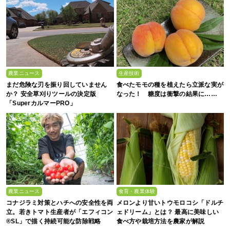
農業ニュース
生産技術
まだ危険な刃を振り回していません
食べたモモの種を植えたら立派な実が
か？ 安全草刈りツールの決定版
なった！ 糖度は衝撃の結果に……
「SuperカルマーPRO」
農業ニュース
食育・農業体験
コナジラミ対策とハチへの安全性を両
メロンより甘いトウモロコシ「ドルチ
立。若きトマト生産者が「エフィコン
ェドリーム」とは？ 最高に美味しい
®SL」で描く持続可能な防除戦略
食べ方や栽培方法を農家が解説