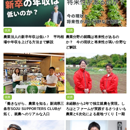
就農
就農
農業法人の新卒年収は低い？ 平均相
農業分野の就職は将来性があるの
場や年収を上げる方法まで解説
か？ 今の現状と将来性が高い分野な
ど解説
就農
就農
「働きながら、農業を知る」新潟県三
未経験から2年で独立就農を実現。し
条市SOJU SUPPORTERS CLUBが
ろはとファームが実践するさつまいも
拓く、就農へのリアルな入口
農業と6次化による産地づくり【一期
生募集】