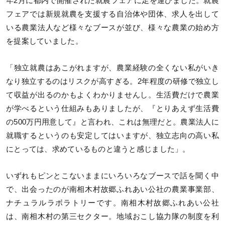
年2月に都内で開催された就農フェアに足を運びました。就農
フェアでは新規就農を支援する自治体や団体、求人を出して
いる農業法人など様々なブースが並び、様々な農業の始め方
を提案していました。
「独立就農はあこがれますが、農業経験の全くない私がいき
なり独立するのはリスクが高すぎる。2年程度の研修で独立し
て収益が出るのかもよくわかりませんし。生活費だけで農業
が学べるという仕組みもありましたが、『とりあえず生活費
の500万円用意して』と言われ、これは無理だと。農業法人に
就職するというのも安定してはいますが、独立志向の高い私
にとっては、求めているものと違うと感じました」。
いずれもピンとこないままにいろいろなブースで話を聞く中
で、出会ったのが南相木村故郷ふれあい公社の農業事業部、
ナチュラルラボラトリーです。南相木村故郷ふれあい公社
は、南相木村の第三セクター。地域おこし協力隊の制度を利