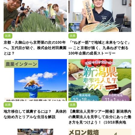
就農
就農
京都・久御山から京野菜の次の100年
「“ねぎ一筋”で地域と未来をつなぐ」
へ。五代目が紡ぐ、株式会社村田農園
— こと京都が描く、九条ねぎで創る
とは？
100年企業の成長ストーリー
就農
就農
地方移住して就農するには？ 具体的
【農業法人見学ツアー開催】新潟県内
な始め方とリアルな生活を解説
の農業法人を見学して自分にあった働
き方を見つけよう！（10/18県央地
域・11/1十日町地域）