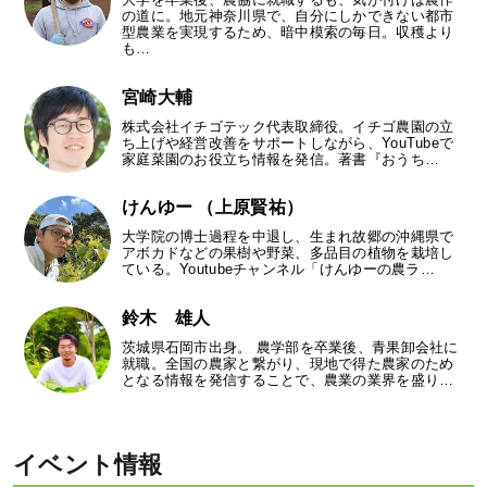
の道に。地元神奈川県で、自分にしかできない都市
型農業を実現するため、暗中模索の毎日。収穫より
も…
宮崎大輔
株式会社イチゴテック代表取締役。イチゴ農園の立
ち上げや経営改善をサポートしながら、YouTubeで
家庭菜園のお役立ち情報を発信。著書『おうち…
けんゆー （上原賢祐）
大学院の博士過程を中退し、生まれ故郷の沖縄県で
アボカドなどの果樹や野菜、多品目の植物を栽培し
ている。Youtubeチャンネル「けんゆーの農ラ…
鈴木 雄人
茨城県石岡市出身。 農学部を卒業後、青果卸会社に
就職。全国の農家と繋がり、現地で得た農家のため
となる情報を発信することで、農業の業界を盛り…
イベント情報