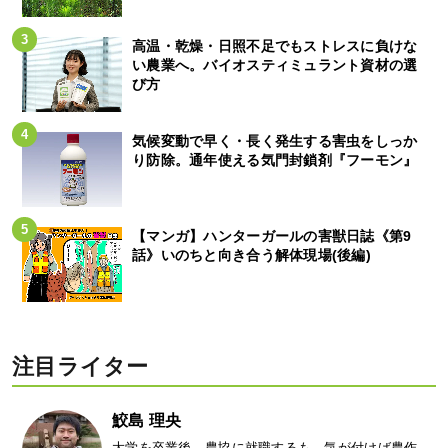
高温・乾燥・日照不足でもストレスに負けな
い農業へ。バイオスティミュラント資材の選
び方
気候変動で早く・長く発生する害虫をしっか
り防除。通年使える気門封鎖剤『フーモン』
【マンガ】ハンターガールの害獣日誌《第9
話》いのちと向き合う解体現場(後編)
注目ライター
鮫島 理央
大学を卒業後、農協に就職するも、気が付けば農作