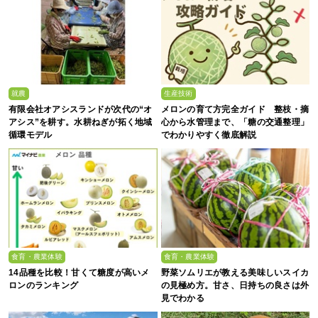
就農
生産技術
有限会社オアシスランドが次代の“オ
メロンの育て方完全ガイド 整枝・摘
アシス”を耕す。水耕ねぎが拓く地域
心から水管理まで、「糖の交通整理」
循環モデル
でわかりやすく徹底解説
食育・農業体験
食育・農業体験
14品種を比較！甘くて糖度が高いメ
野菜ソムリエが教える美味しいスイカ
ロンのランキング
の見極め方。甘さ、日持ちの良さは外
見でわかる