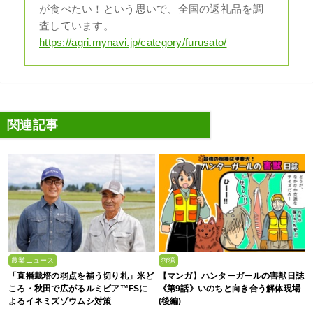
が食べたい！という思いで、全国の返礼品を調
査しています。
https://agri.mynavi.jp/category/furusato/
関連記事
農業ニュース
狩猟
「直播栽培の弱点を補う切り札」米ど
【マンガ】ハンターガールの害獣日誌
ころ・秋田で広がるルミビア™FSに
《第9話》いのちと向き合う解体現場
よるイネミズゾウムシ対策
(後編)