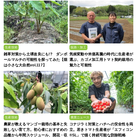
生産技術
販路・加工
雑草対策から土壌改良にも!? ダンボ
気候変動や米価高騰の時代に生産者が
ールマルチの可能性を探ってみた【畑
選ぶ、カゴメ加工用トマト契約栽培の
は小さな大自然vol.117】
魅力と可能性
生産技術
農業ニュース
農家が教えるマンゴー栽培の基本と失
コナジラミ対策とハチへの安全性を両
敗しない育て方。初心者におすすめの
立。若きトマト生産者が「エフィコン
品種から年間スケジュール、開花・収
®SL」で描く持続可能な防除戦略