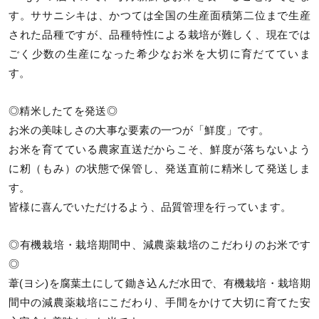
す。ササニシキは、かつては全国の生産面積第二位まで生産
された品種ですが、品種特性による栽培が難しく、現在では
ごく少数の生産になった希少なお米を大切に育だてていま
す。
◎精米したてを発送◎
お米の美味しさの大事な要素の一つが「鮮度」です。
お米を育てている農家直送だからこそ、鮮度が落ちないよう
に籾（もみ）の状態で保管し、発送直前に精米して発送しま
す。
皆様に喜んでいただけるよう、品質管理を行っています。
◎有機栽培・栽培期間中、減農薬栽培のこだわりのお米です
◎
葦(ヨシ)を腐葉土にして鋤き込んだ水田で、有機栽培・栽培期
間中の減農薬栽培にこだわり、手間をかけて大切に育てた安