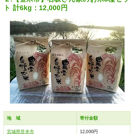
ト 計6kg：12,000円
地 域
寄付金額
宮城県登米市
12,000円