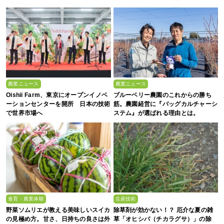
穫のコツまで徹底解説
農業ニュース
農業ニュース
Oishii Farm、東京にオープンイノベ
ブルーベリー農園のこれからの勝ち
ーションセンターを開所 日本の技術
筋。農園経営に『バッグカルチャーシ
で世界市場へ
ステム』が選ばれる理由とは。
食育・農業体験
生産技術
野菜ソムリエが教える美味しいスイカ
除草剤が効かない！？ 厄介な夏の雑
の見極め方。甘さ、日持ちの良さは外
草「オヒシバ（チカラグサ）」の除