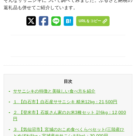
そんなササニシキについて調べてみました。ふるさと納税の
返礼品も併せてご紹介しています。
URLをコピー
目次
ササニシキの特徴と美味しい食べ方を紹介
１.【白石市】白石産ササニシキ 精米12kg：21,500円
２.【登米市】石坂さん家のお米3種セット 計6kg：12,000
円
３.【気仙沼市】宮城のおこめ食べくらべセット(三陸産ひ
とめぼれ5kg・宮城産ササニシキ5kg)：30,000円