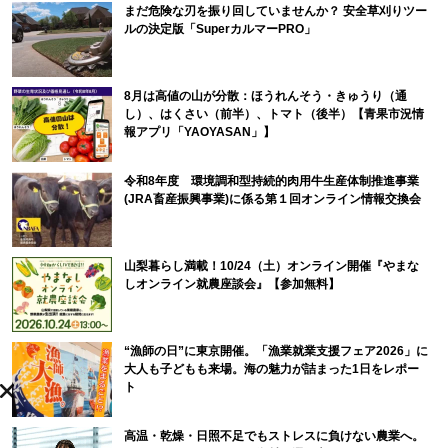
まだ危険な刃を振り回していませんか？ 安全草刈りツー
ルの決定版「SuperカルマーPRO」
8月は高値の山が分散：ほうれんそう・きゅうり（通
し）、はくさい（前半）、トマト（後半）【青果市況情
報アプリ「YAOYASAN」】
令和8年度 環境調和型持続的肉用牛生産体制推進事業
(JRA畜産振興事業)に係る第１回オンライン情報交換会
山梨暮らし満載！10/24（土）オンライン開催『やまな
しオンライン就農座談会』【参加無料】
“漁師の日”に東京開催。「漁業就業支援フェア2026」に
大人も子どもも来場。海の魅力が詰まった1日をレポー
ト
高温・乾燥・日照不足でもストレスに負けない農業へ。