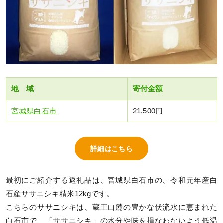
地 域
寄付金額
宮城県白石市
21,500円
詳細はこちら
最初にご紹介する返礼品は、宮城県白石市の、令和元年産白
石産ササニシキ精米12kgです。
こちらのササニシキは、蔵王山麓の豊かな伏流水に恵まれた
白石市で、「ササニシキ」の水分や味を損なわないよう低温