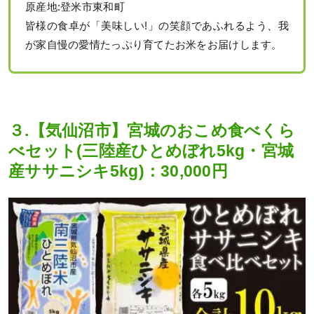
原産地:登米市東和町
皆様の食卓が「美味しい!」の笑顔であふれるよう、我
が家自慢の愛情たっぷり育てたお米をお届けします。
３.【気仙沼市】宮城のおこめ食べくら
べセット(三陸産ひとめぼれ5kg・宮城
産ササニシキ5kg)：30,000円