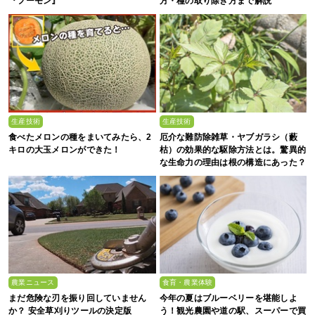
『フーモン』
方・種の取り除き方まで解説
生産技術
生産技術
食べたメロンの種をまいてみたら、2
厄介な難防除雑草・ヤブガラシ（藪
キロの大玉メロンができた！
枯）の効果的な駆除方法とは。驚異的
な生命力の理由は根の構造にあった？
農業ニュース
食育・農業体験
まだ危険な刃を振り回していません
今年の夏はブルーベリーを堪能しよ
か？ 安全草刈りツールの決定版
う！観光農園や道の駅、スーパーで買