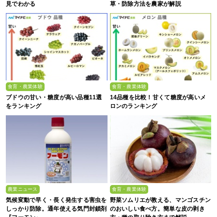
見でわかる
草・防除方法を農家が解説
食育・農業体験
食育・農業体験
ブドウの甘い・糖度が高い品種11選
14品種を比較！甘くて糖度が高いメ
をランキング
ロンのランキング
農業ニュース
食育・農業体験
気候変動で早く・長く発生する害虫を
野菜ソムリエが教える、マンゴスチン
しっかり防除。通年使える気門封鎖剤
のおいしい食べ方。簡単な皮の剥き