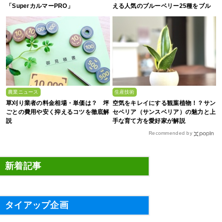
「SuperカルマーPRO」
える人気のブルーベリー25種をブル
ーベリー農家の息子が解説
農業ニュース
生産技術
草刈り業者の料金相場・単価は？ 坪
空気をキレイにする観葉植物！？サン
ごとの費用や安く抑えるコツを徹底解
セベリア（サンスベリア）の魅力と上
説
手な育て方を愛好家が解説
Recommended by
新着記事
タイアップ企画