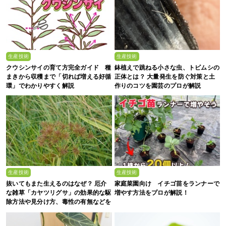
生産技術
生産技術
クウシンサイの育て方完全ガイド 種
鉢植えで跳ねる小さな虫、トビムシの
まきから収穫まで「切れば増える好循
正体とは？ 大量発生を防ぐ対策と土
環」でわかりやすく解説
作りのコツを園芸のプロが解説
生産技術
生産技術
抜いてもまた生えるのはなぜ？ 厄介
家庭菜園向け イチゴ苗をランナーで
な雑草「カヤツリグサ」の効果的な駆
増やす方法をプロが解説！
除方法や見分け方、毒性の有無などを
農家が解説