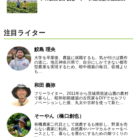
注目ライター
鮫島 理央
大学を卒業後、農協に就職するも、気が付けば農作
の道に。地元神奈川県で、自分にしかできない都市
型農業を実現するため、暗中模索の毎日。収穫より
も…
和田 義弥
フリーライター。2011年から茨城県筑波山麓の農村
で暮らし、昭和初期建築の古民家をDIYでセルフリ
ノベーションした後、丸太や古材を使って新た…
そーやん（橋口創也）
有機農家二代目として就農するも挫折し、野菜を売
らない農家に転向。自然農やパーマカルチャーをベ
ースとして、暮らしを豊かにするための畑づくりの