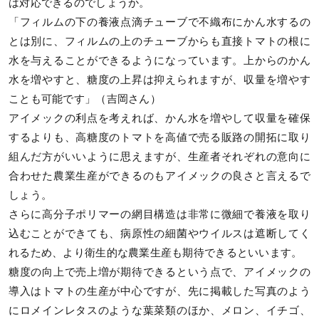
は対応できるのでしょうか。
「フィルムの下の養液点滴チューブで不織布にかん水するの
とは別に、フィルムの上のチューブからも直接トマトの根に
水を与えることができるようになっています。上からのかん
水を増やすと、糖度の上昇は抑えられますが、収量を増やす
ことも可能です」（吉岡さん）
アイメックの利点を考えれば、かん水を増やして収量を確保
するよりも、高糖度のトマトを高値で売る販路の開拓に取り
組んだ方がいいように思えますが、生産者それぞれの意向に
合わせた農業生産ができるのもアイメックの良さと言えるで
しょう。
さらに高分子ポリマーの網目構造は非常に微細で養液を取り
込むことができても、病原性の細菌やウイルスは遮断してく
れるため、より衛生的な農業生産も期待できるといいます。
糖度の向上で売上増が期待できるという点で、アイメックの
導入はトマトの生産が中心ですが、先に掲載した写真のよう
にロメインレタスのような葉菜類のほか、メロン、イチゴ、