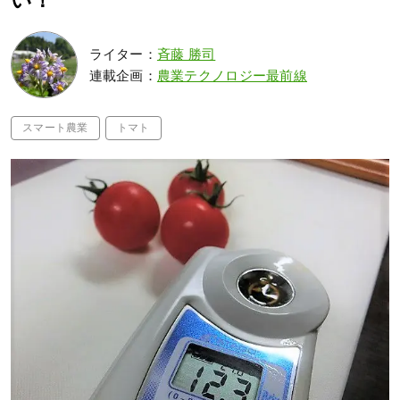
い！
ライター：
斉藤 勝司
連載企画：
農業テクノロジー最前線
スマート農業
トマト