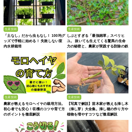
生産技術
生産技術
「土なし」だから虫もなし！ 100均グ
しぶとすぎる「最強雑草」スベリヒ
ッズで手軽に始める！ 失敗しない室
ユ。 抜いても生えてくる驚異の生命
内水耕栽培
力の秘密と、農家が実践する防除の鉄
則
生産技術
生産技術
農家が教えるモロヘイヤの栽培方法。
【写真で解説】苗木家が教える挿し木
初心者でも安心！収穫のコツや育て方
（挿し芽）大全集。挿し穂の作り方や
のポイントを徹底解説
植物を増やすコツなど徹底解説