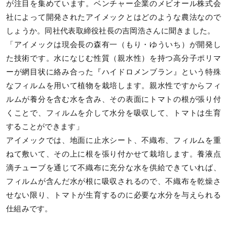
が注目を集めています。ベンチャー企業のメビオール株式会
社によって開発されたアイメックとはどのような農法なので
しょうか。同社代表取締役社長の吉岡浩さんに聞きました。
「アイメックは現会長の森有一（もり・ゆういち）が開発し
た技術です。水になじむ性質（親水性）を持つ高分子ポリマ
ーが網目状に絡み合った『ハイドロメンブラン』という特殊
なフィルムを用いて植物を栽培します。親水性ですからフィ
ルムが養分を含む水を含み、その表面にトマトの根が張り付
くことで、フィルムを介して水分を吸収して、トマトは生育
することができます」
アイメックでは、地面に止水シート、不織布、フィルムを重
ねて敷いて、その上に根を張り付かせて栽培します。養液点
滴チューブを通じて不織布に充分な水を供給できていれば、
フィルムが含んだ水が根に吸収されるので、不織布を乾燥さ
せない限り、トマトが生育するのに必要な水分を与えられる
仕組みです。