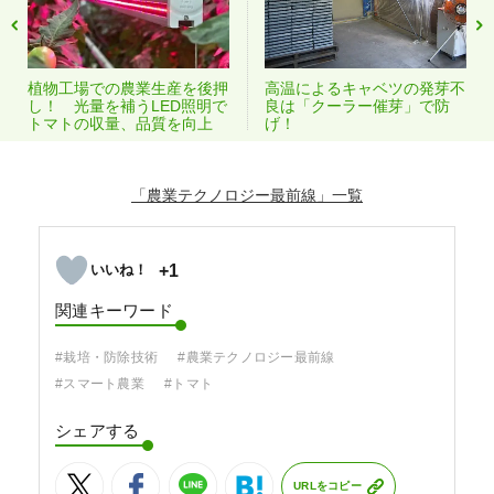
植物工場での農業生産を後押
高温によるキャベツの発芽不
し！ 光量を補うLED照明で
良は「クーラー催芽」で防
トマトの収量、品質を向上
げ！
「農業テクノロジー最前線」
+1
関連キーワード
#栽培・防除技術
#農業テクノロジー最前線
#スマート農業
#トマト
シェアする
URLをコピー