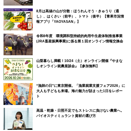
8月は高値の山が分散：ほうれんそう・きゅうり（通
し）、はくさい（前半）、トマト（後半）【青果市況情
報アプリ「YAOYASAN」】
令和8年度 環境調和型持続的肉用牛生産体制推進事業
(JRA畜産振興事業)に係る第１回オンライン情報交換会
山梨暮らし満載！10/24（土）オンライン開催『やまな
しオンライン就農座談会』【参加無料】
“漁師の日”に東京開催。「漁業就業支援フェア2026」に
大人も子どもも来場。海の魅力が詰まった1日をレポー
ト
高温・乾燥・日照不足でもストレスに負けない農業へ。
バイオスティミュラント資材の選び方