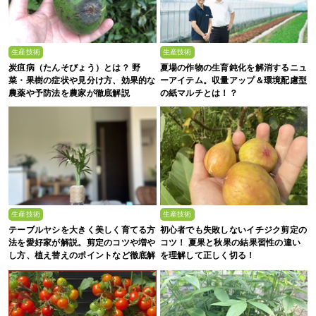
生産技術
生産技術
炭疽病（たんそびょう）とは？ 野
夏場の作物の生育鈍化を解消するニュ
菜・果樹の症状や見分け方、効果的な
ーアイテム。収量アップ＆環境配慮型
農薬や予防法を農家が徹底解説
の紙マルチとは！？
生産技術
生産技術
テーブルヤシを大きく美しく育てる方
初心者でも失敗しないイチジク剪定の
法を愛好家が解説。剪定のコツや増や
コツ！ 夏果と秋果の結果習性の違い
し方、植え替えのポイントなど徹底解
を理解して正しく切る！
剖