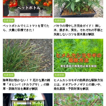
生産技術
生産技術
ペットボトルでミニトマトを育てた
パキラの増やし方完全ガイド！ 挿し
ら、大量に収穫できた！
木、接ぎ木、実生。それぞれの手順と
失敗しないコツを苗木屋が解説
生産技術
生産技術
除草剤が効かない！？ 厄介な夏の雑
ヒメムカシヨモギの効果的な駆除方法
草「オヒシバ（チカラグサ）」の除
とは。オオアレチノギクとの違いや、
草・防除方法を農家が解説
発生原因・予防対策を解説