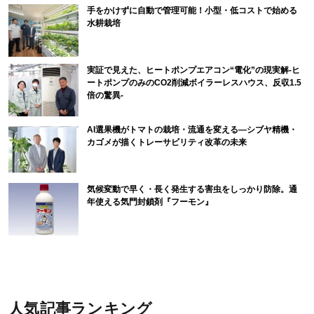
手をかけずに自動で管理可能！小型・低コストで始める
水耕栽培
実証で見えた、ヒートポンプエアコン“電化”の現実解-ヒ
ートポンプのみのCO2削減ボイラーレスハウス、反収1.5
倍の驚異-
AI選果機がトマトの栽培・流通を変える―シブヤ精機・
カゴメが描くトレーサビリティ改革の未来
気候変動で早く・長く発生する害虫をしっかり防除。通
年使える気門封鎖剤『フーモン』
人気記事ランキング