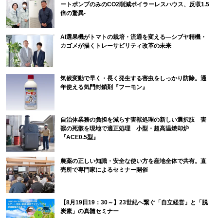
ートポンプのみのCO2削減ボイラーレスハウス、反収1.5
倍の驚異-
AI選果機がトマトの栽培・流通を変える―シブヤ精機・
カゴメが描くトレーサビリティ改革の未来
気候変動で早く・長く発生する害虫をしっかり防除。通
年使える気門封鎖剤『フーモン』
自治体業務の負担を減らす害獣処理の新しい選択肢 害
獣の死骸を現地で適正処理 小型・超高温焼却炉
『ACE0.5型』
農薬の正しい知識・安全な使い方を産地全体で共有。直
売所で専門家によるセミナー開催
【8月19日19：30～】23世紀へ繋ぐ「自立経営」と「脱
炭素」の真髄セミナー