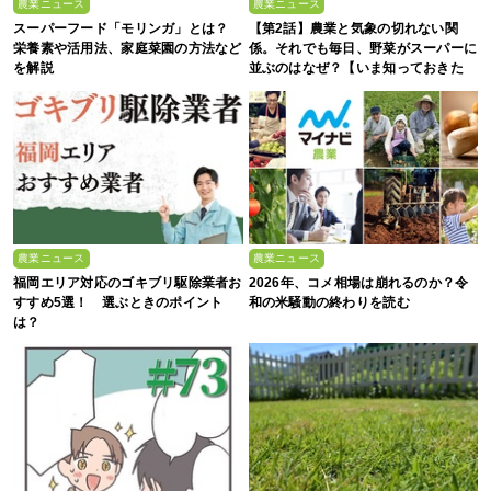
農業ニュース
農業ニュース
スーパーフード「モリンガ」とは？
【第2話】農業と気象の切れない関
栄養素や活用法、家庭菜園の方法など
係。それでも毎日、野菜がスーパーに
を解説
並ぶのはなぜ？【いま知っておきた
い、これからの”食”の話】
農業ニュース
農業ニュース
福岡エリア対応のゴキブリ駆除業者お
2026年、コメ相場は崩れるのか？令
すすめ5選！ 選ぶときのポイント
和の米騒動の終わりを読む
は？