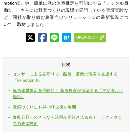
motion®』や、簡単に豚の体重推定を可能にする『デジタル目
勘®』、さらには野菜づくりの現場で展開している実証実験な
ど、同社が取り組む農業向けソリューションの最新状況につ
いて、取材しました。
URLをコピー
目次
センサーによる見守りで、酪農・畜産の現場を支援する
『U-motion®』
豚の体重推定を手軽に！ 養豚農家が待望する『デジタル目
勘®』
野菜づくりにもAI×IoT技術を展開
食農分野へのさらなる活用が期待されるＮＴＴテクノクロ
スの先進技術