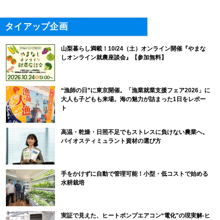
タイアップ企画
山梨暮らし満載！10/24（土）オンライン開催『やまな
しオンライン就農座談会』【参加無料】
“漁師の日”に東京開催。「漁業就業支援フェア2026」に
大人も子どもも来場。海の魅力が詰まった1日をレポー
ト
高温・乾燥・日照不足でもストレスに負けない農業へ。
バイオスティミュラント資材の選び方
手をかけずに自動で管理可能！小型・低コストで始める
水耕栽培
実証で見えた、ヒートポンプエアコン“電化”の現実解-ヒ