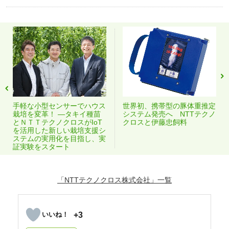
手軽な小型センサーでハウス
世界初、携帯型の豚体重推定
栽培を変革！ ―タキイ種苗
システム発売へ NTTテクノ
とＮＴＴテクノクロスがIoT
クロスと伊藤忠飼料
を活用した新しい栽培支援シ
ステムの実用化を目指し、実
証実験をスタート
「NTTテクノクロス株式会社」
+3