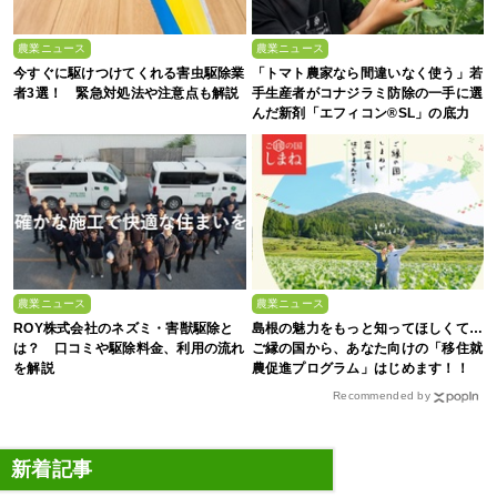
農業ニュース
農業ニュース
今すぐに駆けつけてくれる害虫駆除業
「トマト農家なら間違いなく使う」若
者3選！ 緊急対処法や注意点も解説
手生産者がコナジラミ防除の一手に選
んだ新剤「エフィコン®SL」の底力
農業ニュース
農業ニュース
ROY株式会社のネズミ・害獣駆除と
島根の魅力をもっと知ってほしくて…
は？ 口コミや駆除料金、利用の流れ
ご縁の国から、あなた向けの「移住就
を解説
農促進プログラム」はじめます！！
Recommended by
新着記事