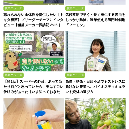
農業ニュース
農業ニュース
忘れられない食体験を提供したい【ト
気候変動で早く・長く発生する害虫を
キタ種苗】ブリーダーチーフにインタ
しっかり防除。通年使える気門封鎖剤
ビュー【種苗メーカー探訪記Vol.6｜
『フーモン』
後編】
農業ニュース
農業ニュース
【第1話】スーパーの野菜、あって当
高温・乾燥・日照不足でもストレスに
たり前だと思っていたら、実はすごい
負けない農業へ。バイオスティミュラ
仕組みがあった【いま知っておきた
ント資材の選び方
い、これからの”食”の話】