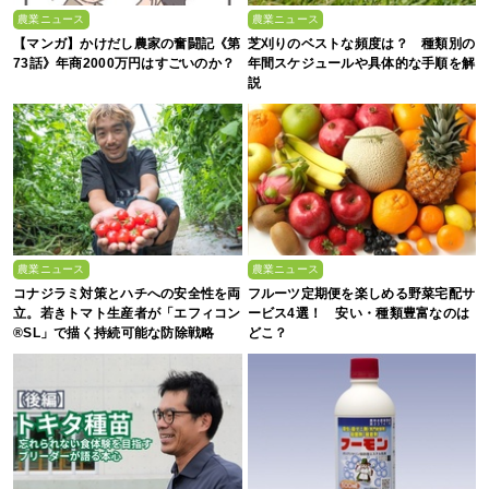
農業ニュース
農業ニュース
【マンガ】かけだし農家の奮闘記《第
芝刈りのベストな頻度は？ 種類別の
73話》年商2000万円はすごいのか？
年間スケジュールや具体的な手順を解
説
農業ニュース
農業ニュース
コナジラミ対策とハチへの安全性を両
フルーツ定期便を楽しめる野菜宅配サ
立。若きトマト生産者が「エフィコン
ービス4選！ 安い・種類豊富なのは
®SL」で描く持続可能な防除戦略
どこ？