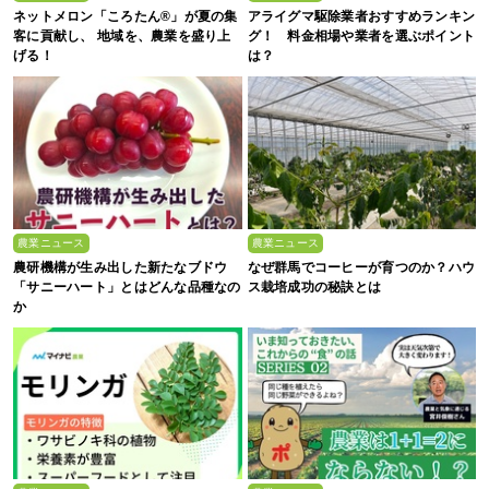
ネットメロン「ころたん®」が夏の集
アライグマ駆除業者おすすめランキン
客に貢献し、 地域を、農業を盛り上
グ！ 料金相場や業者を選ぶポイント
げる！
は？
農業ニュース
農業ニュース
農研機構が生み出した新たなブドウ
なぜ群馬でコーヒーが育つのか？ハウ
「サニーハート」とはどんな品種なの
ス栽培成功の秘訣とは
か