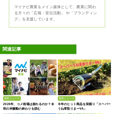
マイナビ農業をメイン媒体として、農業に関わ
る方々の「広報・宣伝活動」 や「ブランディン
グ」を支援しています。
関連記事
農業ニュース
農業ニュース
2026年、コメ相場は崩れるのか？令
今年のヒット商品を深掘り「スーパー
和の米騒動の終わりを読む
うね草取りまーVA」