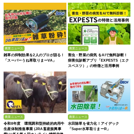
農業ニュース
農業ニュース
雑草の抑制効果を2人のプロが語る！
害虫・野菜の病気 をAIで無料診断！
「スーパーうね草取りまーVA」
病害虫診断アプリ「EXPESTS（エク
スペスツ）」の特徴と活用事例
農業ニュース
農業ニュース
令和8年度 環境調和型持続的肉用牛
水田除草を省力化！アイデック
生産体制推進事業 (JRA畜産振興事
「Super水草取りまーR」