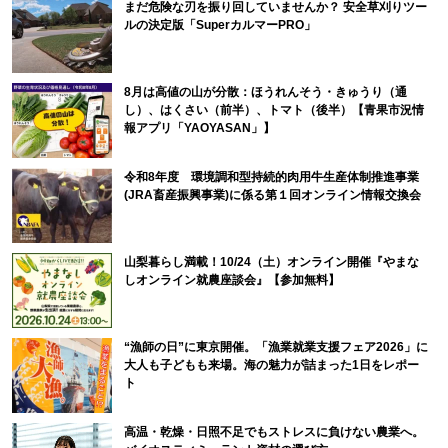
まだ危険な刃を振り回していませんか？ 安全草刈りツー
ルの決定版「SuperカルマーPRO」
8月は高値の山が分散：ほうれんそう・きゅうり（通
し）、はくさい（前半）、トマト（後半）【青果市況情
報アプリ「YAOYASAN」】
令和8年度 環境調和型持続的肉用牛生産体制推進事業
(JRA畜産振興事業)に係る第１回オンライン情報交換会
山梨暮らし満載！10/24（土）オンライン開催『やまな
しオンライン就農座談会』【参加無料】
“漁師の日”に東京開催。「漁業就業支援フェア2026」に
大人も子どもも来場。海の魅力が詰まった1日をレポー
ト
高温・乾燥・日照不足でもストレスに負けない農業へ。