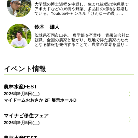
大学院の博士過程を中退し、生まれ故郷の沖縄県で
アボカドなどの果樹や野菜、多品目の植物を栽培し
ている。Youtubeチャンネル「けんゆーの農ラ…
鈴木 雄人
茨城県石岡市出身。 農学部を卒業後、青果卸会社に
就職。全国の農家と繋がり、現地で得た農家のため
となる情報を発信することで、農業の業界を盛り…
イベント情報
農林水産FEST
2026年9月5日(土)
マイドームおおさか 2F 展示ホールD
マイナビ移住フェア
2026年9月5日(土)