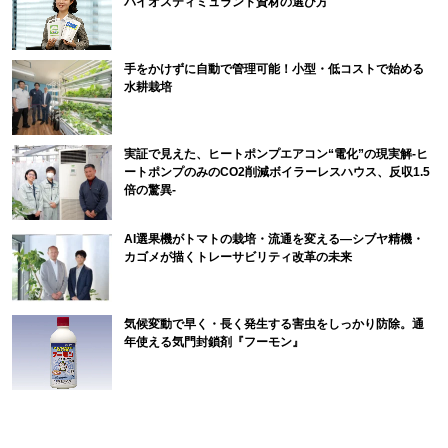
バイオスティミュラント資材の選び方
手をかけずに自動で管理可能！小型・低コストで始める
水耕栽培
実証で見えた、ヒートポンプエアコン“電化”の現実解-ヒ
ートポンプのみのCO2削減ボイラーレスハウス、反収1.5
倍の驚異-
AI選果機がトマトの栽培・流通を変える―シブヤ精機・
カゴメが描くトレーサビリティ改革の未来
気候変動で早く・長く発生する害虫をしっかり防除。通
年使える気門封鎖剤『フーモン』