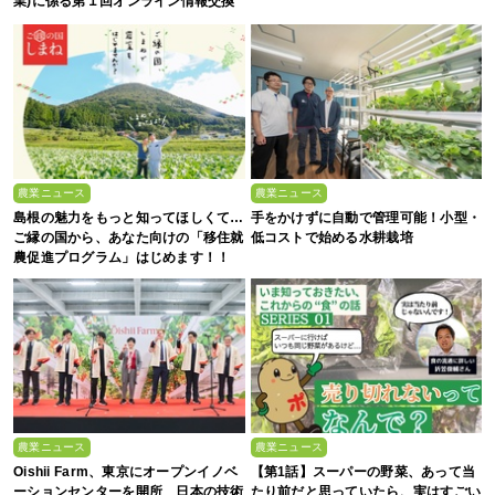
業)に係る第１回オンライン情報交換
会
農業ニュース
農業ニュース
島根の魅力をもっと知ってほしくて…
手をかけずに自動で管理可能！小型・
ご縁の国から、あなた向けの「移住就
低コストで始める水耕栽培
農促進プログラム」はじめます！！
農業ニュース
農業ニュース
Oishii Farm、東京にオープンイノベ
【第1話】スーパーの野菜、あって当
ーションセンターを開所 日本の技術
たり前だと思っていたら、実はすごい