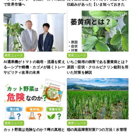
で世界市場へ
仕組みがあった【いま知っておきた
い、これからの”食”の話】
農業ニュース
農業ニュース
AI選果機がトマトの栽培・流通を変え
いちご栽培の病害である萎黄病とは？
る―シブヤ精機・カゴメが描くトレー
原因・症状・クロルピクリン錠剤を用
サビリティ改革の未来
いた対策を解説
農業ニュース
農業ニュース
カット野菜は危険なのか？噂の真相と
稲の高温障害対策7つの方法！水管理