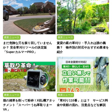
農業ニュース
農業ニュース
まだ危険な刃を振り回していません
賃貸の庭の草刈り・手入れは誰の義
か？ 安全草刈りツールの決定版
務？ 物件別の対応やおすすめ業者を
「SuperカルマーPRO」
紹介
農業ニュース
農業ニュース
畑の雑草を削って粉砕！刈払機アタッ
「草刈り110番」とは？ サービス料
チメント「スーパーうね草取りまー
金や依頼の流れ、注意点などを解説
VA」