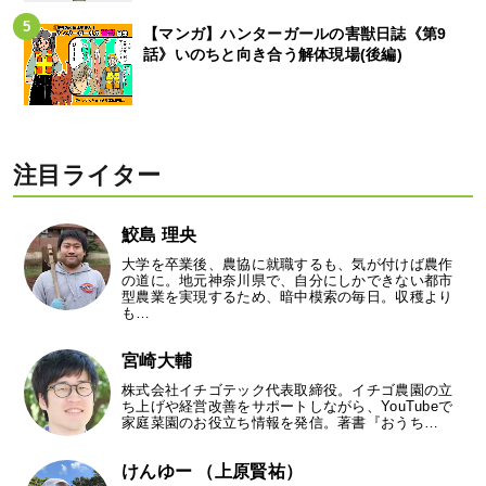
【マンガ】ハンターガールの害獣日誌《第9
話》いのちと向き合う解体現場(後編)
注目ライター
鮫島 理央
大学を卒業後、農協に就職するも、気が付けば農作
の道に。地元神奈川県で、自分にしかできない都市
型農業を実現するため、暗中模索の毎日。収穫より
も…
宮崎大輔
株式会社イチゴテック代表取締役。イチゴ農園の立
ち上げや経営改善をサポートしながら、YouTubeで
家庭菜園のお役立ち情報を発信。著書『おうち…
けんゆー （上原賢祐）