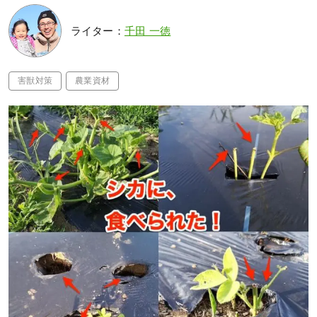
ライター：
千田 一徳
害獣対策
農業資材