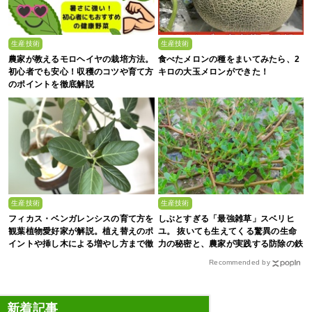
生産技術
生産技術
農家が教えるモロヘイヤの栽培方法。
食べたメロンの種をまいてみたら、2
初心者でも安心！収穫のコツや育て方
キロの大玉メロンができた！
のポイントを徹底解説
生産技術
生産技術
フィカス・ベンガレンシスの育て方を
しぶとすぎる「最強雑草」スベリヒ
観葉植物愛好家が解説。植え替えのポ
ユ。 抜いても生えてくる驚異の生命
イントや挿し木による増やし方まで徹
力の秘密と、農家が実践する防除の鉄
底解説
則
Recommended by
新着記事