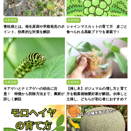
生産技術
生産技術
青枯病とは。発生原因や早期発見のポ
シャインマスカットの育て方 皮ごと
イント、効果的な対策を解説
食べられる高級ブドウを家庭で！
生産技術
生産技術
キアゲハとナミアゲハの幼虫に注
【挿し木】ガジュマルの増し方と育て
意！ 特徴から防除方法まで、農家が
方を観葉植物愛好家が解説。水挿しと
詳しく解説
土挿し、どちらが初心者におすすめ？