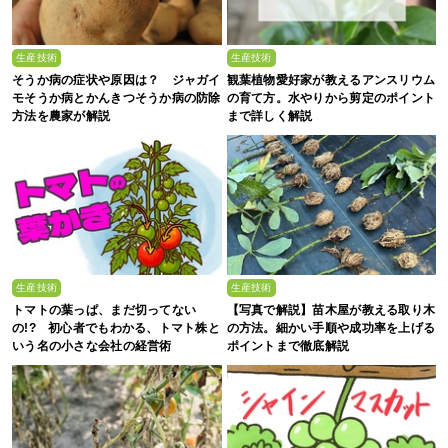
生産技術
生産技術
そうか病の症状や原因は？ ジャガイ
観葉植物愛好家が教えるアンスリウム
モそうか病とかんきつそうか病の防除
の育て方。水やりから剪定のポイント
方法を農家が解説
まで詳しく解説
生産技術
生産技術
トマトの葉っぱ、まだ切ってない
【写真で解説】苗木屋が教える取り木
の!? 初心者でもわかる、トマト株と
の方法。細かい手順や成功率を上げる
いう名の小さな会社の経営術
ポイントまで徹底解説