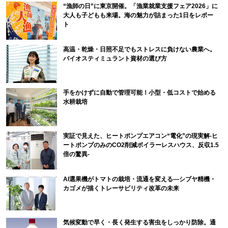
“漁師の日”に東京開催。「漁業就業支援フェア2026」に
大人も子どもも来場。海の魅力が詰まった1日をレポー
ト
高温・乾燥・日照不足でもストレスに負けない農業へ。
バイオスティミュラント資材の選び方
手をかけずに自動で管理可能！小型・低コストで始める
水耕栽培
実証で見えた、ヒートポンプエアコン“電化”の現実解-ヒ
ートポンプのみのCO2削減ボイラーレスハウス、反収1.5
倍の驚異-
AI選果機がトマトの栽培・流通を変える―シブヤ精機・
カゴメが描くトレーサビリティ改革の未来
気候変動で早く・長く発生する害虫をしっかり防除。通