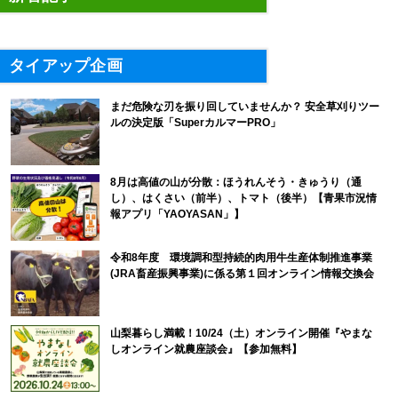
タイアップ企画
まだ危険な刃を振り回していませんか？ 安全草刈りツー
ルの決定版「SuperカルマーPRO」
8月は高値の山が分散：ほうれんそう・きゅうり（通
し）、はくさい（前半）、トマト（後半）【青果市況情
報アプリ「YAOYASAN」】
令和8年度 環境調和型持続的肉用牛生産体制推進事業
(JRA畜産振興事業)に係る第１回オンライン情報交換会
山梨暮らし満載！10/24（土）オンライン開催『やまな
しオンライン就農座談会』【参加無料】