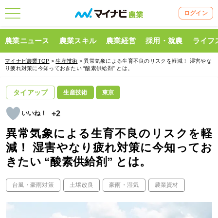
ログイン
農業ニュース
農業スキル
農業経営
採用・就農
ライフ
マイナビ農業TOP
>
生産技術
> 異常気象による生育不良のリスクを軽減！ 湿害やな
り疲れ対策に今知っておきたい “酸素供給剤” とは。
タイアップ
生産技術
東京
+2
異常気象による生育不良のリスクを軽
減！ 湿害やなり疲れ対策に今知ってお
きたい “酸素供給剤” とは。
台風・豪雨対策
土壌改良
豪雨・湿気
農業資材