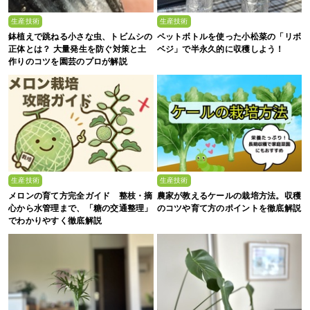
生産技術
生産技術
鉢植えで跳ねる小さな虫、トビムシの
ペットボトルを使った小松菜の「リボ
正体とは？ 大量発生を防ぐ対策と土
ベジ」で半永久的に収穫しよう！
作りのコツを園芸のプロが解説
生産技術
生産技術
メロンの育て方完全ガイド 整枝・摘
農家が教えるケールの栽培方法。収穫
心から水管理まで、「糖の交通整理」
のコツや育て方のポイントを徹底解説
でわかりやすく徹底解説