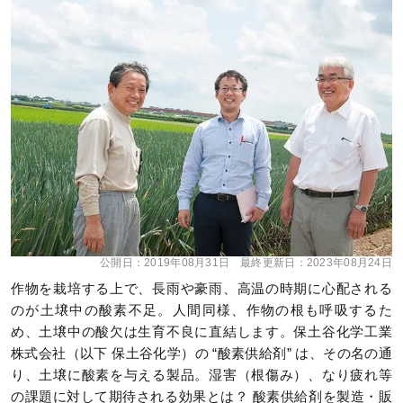
公開日：
2019年08月31日
最終更新日：
2023年08月24日
作物を栽培する上で、長雨や豪雨、高温の時期に心配される
のが土壌中の酸素不足。人間同様、作物の根も呼吸するた
め、土壌中の酸欠は生育不良に直結します。保土谷化学工業
株式会社（以下 保土谷化学）の “酸素供給剤” は、その名の通
り、土壌に酸素を与える製品。湿害（根傷み）、なり疲れ等
の課題に対して期待される効果とは？ 酸素供給剤を製造・販