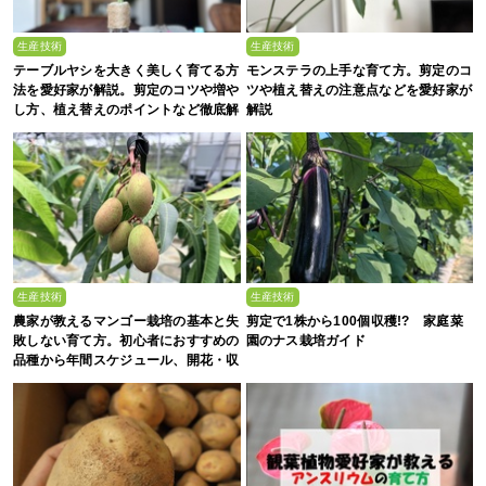
生産技術
生産技術
テーブルヤシを大きく美しく育てる方
モンステラの上手な育て方。剪定のコ
法を愛好家が解説。剪定のコツや増や
ツや植え替えの注意点などを愛好家が
し方、植え替えのポイントなど徹底解
解説
剖
生産技術
生産技術
農家が教えるマンゴー栽培の基本と失
剪定で1株から100個収穫!? 家庭菜
敗しない育て方。初心者におすすめの
園のナス栽培ガイド
品種から年間スケジュール、開花・収
穫のコツまで徹底解説