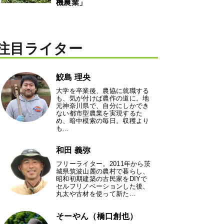
機農業」
注目ライター
鮫島 理央
大学を卒業後、農協に就職する
も、気が付けば農作の道に。地
元神奈川県で、自分にしかでき
ない都市型農業を実現するた
め、暗中模索の毎日。収穫より
も…
和田 義弥
フリーライター。2011年から茨
城県筑波山麓の農村で暮らし、
昭和初期建築の古民家をDIYで
セルフリノベーションした後、
丸太や古材を使って新た…
そーやん（橋口創也）