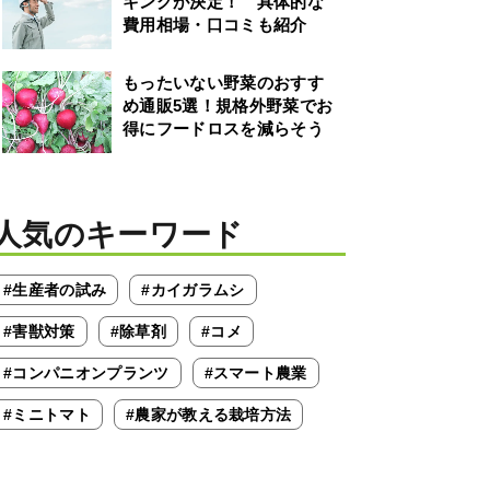
キングが決定！ 具体的な
費用相場・口コミも紹介
もったいない野菜のおすす
め通販5選！規格外野菜でお
得にフードロスを減らそう
人気のキーワード
#生産者の試み
#カイガラムシ
#害獣対策
#除草剤
#コメ
#コンパニオンプランツ
#スマート農業
#ミニトマト
#農家が教える栽培方法