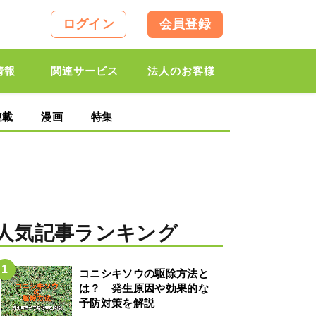
ログイン
会員登録
情報
関連サービス
法人のお客様
連載
漫画
特集
人気記事ランキング
コニシキソウの駆除方法と
は？ 発生原因や効果的な
予防対策を解説