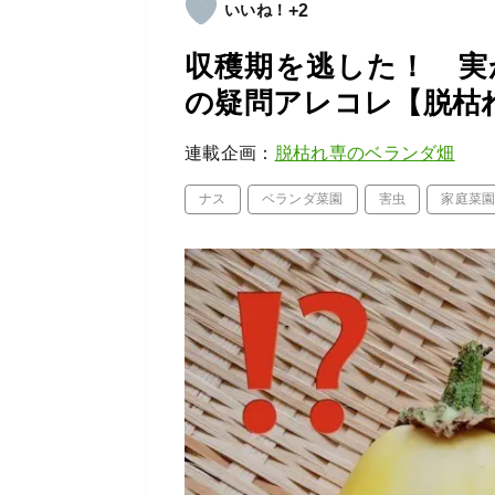
+2
収穫期を逃した！ 実
の疑問アレコレ【脱枯
連載企画：
脱枯れ専のベランダ畑
ナス
ベランダ菜園
害虫
家庭菜