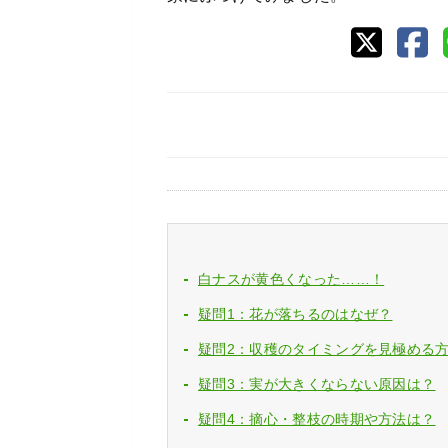
白ナスが黄色くなった……！
疑問1：花が落ちるのはなぜ？
疑問2：収穫のタイミングを見極める
疑問3：実が大きくならない原因は？
疑問4：摘心・整枝の時期や方法は？