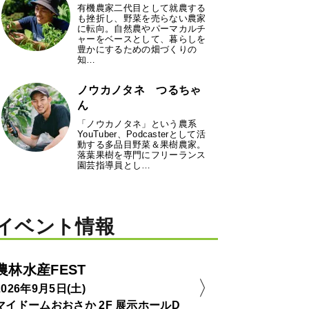
有機農家二代目として就農する
も挫折し、野菜を売らない農家
に転向。自然農やパーマカルチ
ャーをベースとして、暮らしを
豊かにするための畑づくりの
知…
ノウカノタネ つるちゃ
ん
「ノウカノタネ」という農系
YouTuber、Podcasterとして活
動する多品目野菜＆果樹農家。
落葉果樹を専門にフリーランス
園芸指導員とし…
イベント情報
農林水産FEST
2026年9月5日(土)
マイドームおおさか 2F 展示ホールD