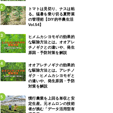
トマトは見切り、ナスは粘
る。猛暑を乗り切る夏野菜
の管理術【DIY的半農生活
Vol.54】
ヒメムカシヨモギの効果的
な駆除方法とは。オオアレ
チノギクとの違いや、発生
原因・予防対策を解説
オオアレチノギクの効果的
な駆除方法とは。アレチノ
ギク・ヒメムカシヨモギと
の違いや、発生原因・予防
対策を解説
慣行農業を上回る単収と安
定生産。元オムロンの技術
者が挑む「データ活用型有