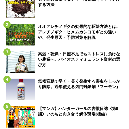
する方法
オオアレチノギクの効果的な駆除方法とは。
アレチノギク・ヒメムカシヨモギとの違い
や、発生原因・予防対策を解説
高温・乾燥・日照不足でもストレスに負けな
い農業へ。バイオスティミュラント資材の選
び方
気候変動で早く・長く発生する害虫をしっか
り防除。通年使える気門封鎖剤『フーモン』
【マンガ】ハンターガールの害獣日誌《第9
話》いのちと向き合う解体現場(後編)