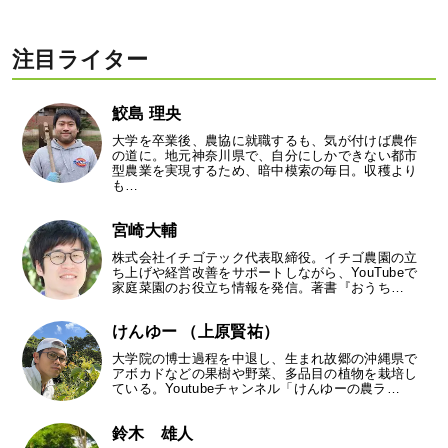
注目ライター
鮫島 理央
大学を卒業後、農協に就職するも、気が付けば農作
の道に。地元神奈川県で、自分にしかできない都市
型農業を実現するため、暗中模索の毎日。収穫より
も…
宮崎大輔
株式会社イチゴテック代表取締役。イチゴ農園の立
ち上げや経営改善をサポートしながら、YouTubeで
家庭菜園のお役立ち情報を発信。著書『おうち…
けんゆー （上原賢祐）
大学院の博士過程を中退し、生まれ故郷の沖縄県で
アボカドなどの果樹や野菜、多品目の植物を栽培し
ている。Youtubeチャンネル「けんゆーの農ラ…
鈴木 雄人