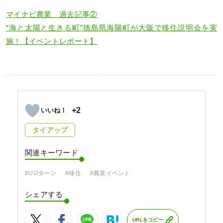
マイナビ農業 過去記事②
“海と太陽と生きる町”徳島県海陽町が大阪で移住説明会を実
施！【イベントレポート】
+2
タイアップ
関連キーワード
#UIJターン
#移住
#農業イベント
シェアする
URLをコピー