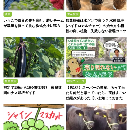
就農
生産技術
いちごで奈良の農を育む。若いチーム
観葉植物は水だけで育つ？ 水耕栽培
が裁量を持って挑む株式会社UEDA
(ハイドロカルチャー）の始め方や相
性の良い植物、失敗しない管理のコツ
まで徹底解説
生産技術
農業ニュース
剪定で1株から100個収穫!? 家庭菜
【第1話】スーパーの野菜、あって当
園のナス栽培ガイド
たり前だと思っていたら、実はすごい
仕組みがあった【いま知っておきた
い、これからの”食”の話】