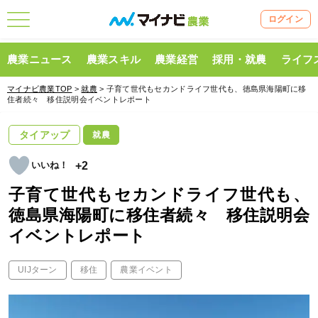
ログイン
農業ニュース
農業スキル
農業経営
採用・就農
ライフ
マイナビ農業TOP
>
就農
> 子育て世代もセカンドライフ世代も、徳島県海陽町に移
住者続々 移住説明会イベントレポート
タイアップ
就農
+2
子育て世代もセカンドライフ世代も、
徳島県海陽町に移住者続々 移住説明会
イベントレポート
UIJターン
移住
農業イベント