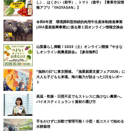
し）、はくさい（前半）、トマト（後半）【青果市況情
報アプリ「YAOYASAN」】
令和8年度 環境調和型持続的肉用牛生産体制推進事業
(JRA畜産振興事業)に係る第１回オンライン情報交換会
山梨暮らし満載！10/24（土）オンライン開催『やまな
しオンライン就農座談会』【参加無料】
“漁師の日”に東京開催。「漁業就業支援フェア2026」に
大人も子どもも来場。海の魅力が詰まった1日をレポー
ト
高温・乾燥・日照不足でもストレスに負けない農業へ。
バイオスティミュラント資材の選び方
手をかけずに自動で管理可能！小型・低コストで始める
水耕栽培