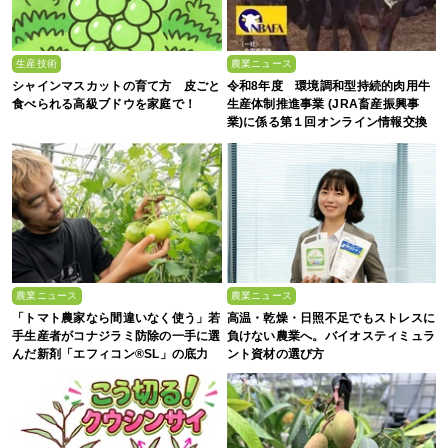
生産技術
農業ニュース
シャインマスカットの育て方 皮ごと
令和8年度 環境調和型持続的肉用牛
食べられる高級ブドウを家庭で！
生産体制推進事業 (JRA畜産振興事
業)に係る第１回オンライン情報交換
会
農業ニュース
農業ニュース
「トマト農家なら間違いなく使う」若
高温・乾燥・日照不足でもストレスに
手生産者がコナジラミ防除の一手に選
負けない農業へ。バイオスティミュラ
んだ新剤「エフィコン®SL」の底力
ント資材の選び方