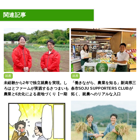
関連記事
就農
就農
未経験から2年で独立就農を実現。し
「働きながら、農業を知る」新潟県三
ろはとファームが実践するさつまいも
条市SOJU SUPPORTERS CLUBが
農業と6次化による産地づくり【一期
拓く、就農へのリアルな入口
生募集】