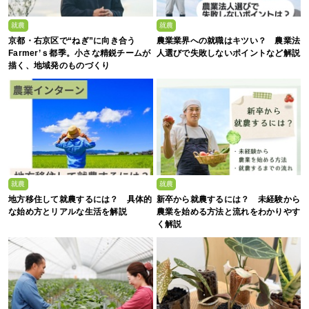
就農
就農
京都・右京区で“ねぎ”に向き合う
農業業界への就職はキツい？ 農業法
Farmer’ｓ都季。小さな精鋭チームが
人選びで失敗しないポイントなど解説
描く、地域発のものづくり
就農
就農
地方移住して就農するには？ 具体的
新卒から就農するには？ 未経験から
な始め方とリアルな生活を解説
農業を始める方法と流れをわかりやす
く解説