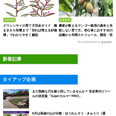
生産技術
生産技術
クウシンサイの育て方完全ガイド 種
農家が教えるマンゴー栽培の基本と失
まきから収穫まで「切れば増える好循
敗しない育て方。初心者におすすめの
環」でわかりやすく解説
品種から年間スケジュール、開花・収
穫のコツまで徹底解説
Recommended by
新着記事
タイアップ企画
まだ危険な刃を振り回していませんか？ 安全草刈りツー
ルの決定版「SuperカルマーPRO」
8月は高値の山が分散：ほうれんそう・きゅうり（通