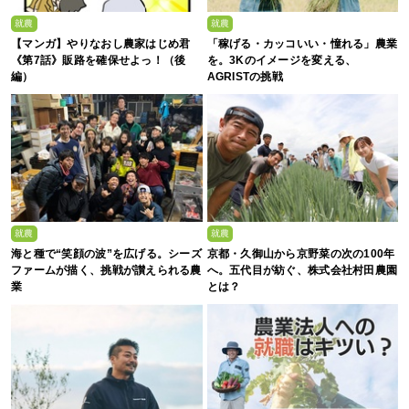
就農
就農
【マンガ】やりなおし農家はじめ君
「稼げる・カッコいい・憧れる」農業
《第7話》販路を確保せよっ！（後
を。3Kのイメージを変える、
編）
AGRISTの挑戦
就農
就農
海と種で“笑顔の波”を広げる。シーズ
京都・久御山から京野菜の次の100年
ファームが描く、挑戦が讃えられる農
へ。五代目が紡ぐ、株式会社村田農園
業
とは？