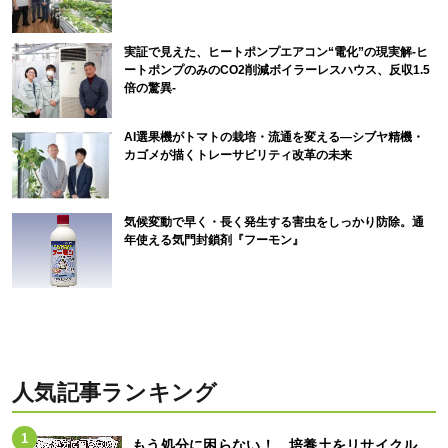
実証で見えた、ヒートポンプエアコン“電化”の現実解-ヒ
ートポンプのみのCO2削減ボイラーレスハウス、反収1.5
倍の驚異-
AI選果機がトマトの栽培・流通を変える―シブヤ精機・
カゴメが描くトレーサビリティ改革の未来
気候変動で早く・長く発生する害虫をしっかり防除。通
年使える気門封鎖剤『フーモン』
人気記事ランキング
もう処分に困らない！ 培養土をリサイクル