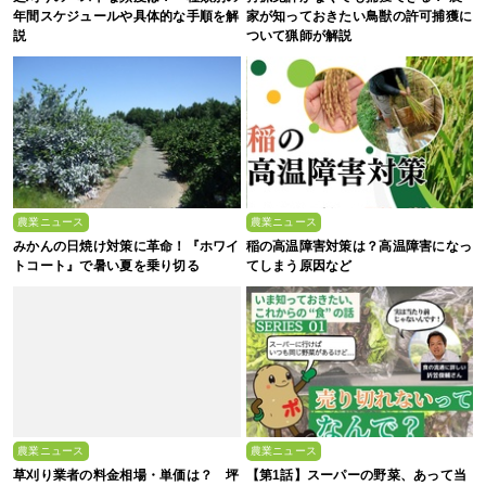
年間スケジュールや具体的な手順を解
家が知っておきたい鳥獣の許可捕獲に
説
ついて猟師が解説
農業ニュース
農業ニュース
みかんの日焼け対策に革命！『ホワイ
稲の高温障害対策は？高温障害になっ
トコート』で暑い夏を乗り切る
てしまう原因など
農業ニュース
農業ニュース
草刈り業者の料金相場・単価は？ 坪
【第1話】スーパーの野菜、あって当