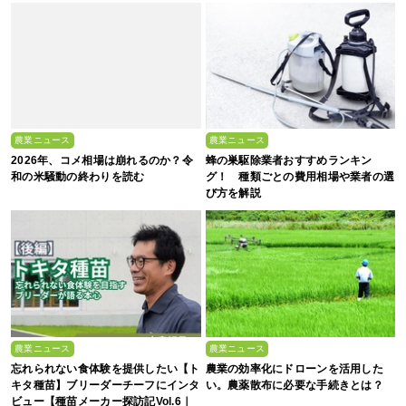
農業ニュース
農業ニュース
2026年、コメ相場は崩れるのか？令
蜂の巣駆除業者おすすめランキン
和の米騒動の終わりを読む
グ！ 種類ごとの費用相場や業者の選
び方を解説
農業ニュース
農業ニュース
忘れられない食体験を提供したい【ト
農業の効率化にドローンを活用した
キタ種苗】ブリーダーチーフにインタ
い。農薬散布に必要な手続きとは？
ビュー【種苗メーカー探訪記Vol.6｜