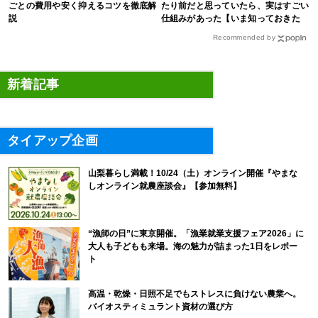
ごとの費用や安く抑えるコツを徹底解
たり前だと思っていたら、実はすごい
説
仕組みがあった【いま知っておきた
い、これからの”食”の話】
Recommended by
新着記事
タイアップ企画
山梨暮らし満載！10/24（土）オンライン開催『やまな
しオンライン就農座談会』【参加無料】
“漁師の日”に東京開催。「漁業就業支援フェア2026」に
大人も子どもも来場。海の魅力が詰まった1日をレポー
ト
高温・乾燥・日照不足でもストレスに負けない農業へ。
バイオスティミュラント資材の選び方