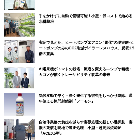
手をかけずに自動で管理可能！小型・低コストで始める
水耕栽培
実証で見えた、ヒートポンプエアコン“電化”の現実解-ヒ
ートポンプのみのCO2削減ボイラーレスハウス、反収1.5
倍の驚異-
AI選果機がトマトの栽培・流通を変える―シブヤ精機・
カゴメが描くトレーサビリティ改革の未来
気候変動で早く・長く発生する害虫をしっかり防除。通
年使える気門封鎖剤『フーモン』
自治体業務の負担を減らす害獣処理の新しい選択肢 害
獣の死骸を現地で適正処理 小型・超高温焼却炉
『ACE0.5型』