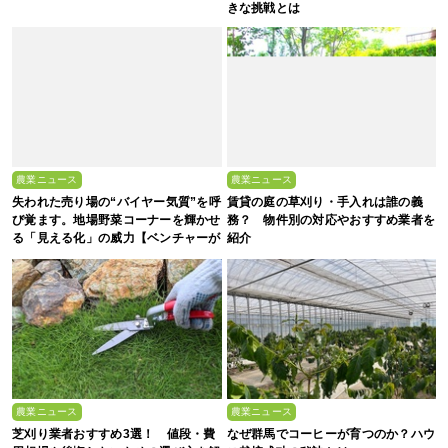
きな挑戦とは
農業ニュース
農業ニュース
失われた売り場の“バイヤー気質”を呼
賃貸の庭の草刈り・手入れは誰の義
び覚ます。地場野菜コーナーを輝かせ
務？ 物件別の対応やおすすめ業者を
る「見える化」の威力【ベンチャーが
紹介
拓く！日本の農の未来 #2】
農業ニュース
農業ニュース
芝刈り業者おすすめ3選！ 値段・費
なぜ群馬でコーヒーが育つのか？ハウ