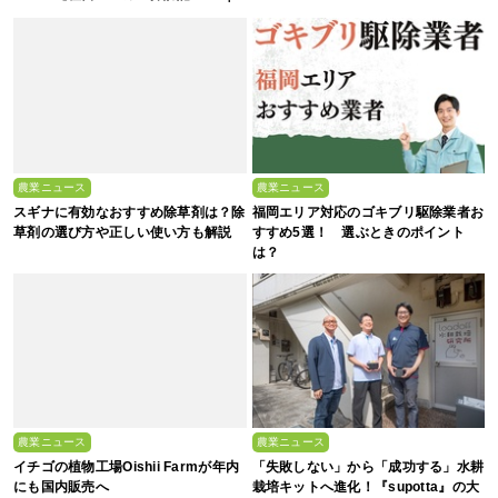
後編】
農業ニュース
農業ニュース
スギナに有効なおすすめ除草剤は？除
福岡エリア対応のゴキブリ駆除業者お
草剤の選び方や正しい使い方も解説
すすめ5選！ 選ぶときのポイント
は？
農業ニュース
農業ニュース
イチゴの植物工場Oishii Farmが年内
「失敗しない」から「成功する」水耕
にも国内販売へ
栽培キットへ進化！『supotta』の大