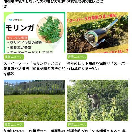
用相場や後悔しないための選び方を解
ス栽培成功の秘訣とは
説
農業ニュース
農業ニュース
スーパーフード「モリンガ」とは？
今年のヒット商品を深掘り「スーパー
栄養素や活用法、家庭菜園の方法など
うね草取りまーVA」
を解説
農業ニュース
農業ニュース
芝刈りのベストな頻度は？ 種類別の
狩猟免許がなくても捕獲できる？ 農