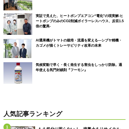
実証で見えた、ヒートポンプエアコン“電化”の現実解-ヒ
ートポンプのみのCO2削減ボイラーレスハウス、反収1.5
倍の驚異-
AI選果機がトマトの栽培・流通を変える―シブヤ精機・
カゴメが描くトレーサビリティ改革の未来
気候変動で早く・長く発生する害虫をしっかり防除。通
年使える気門封鎖剤『フーモン』
人気記事ランキング