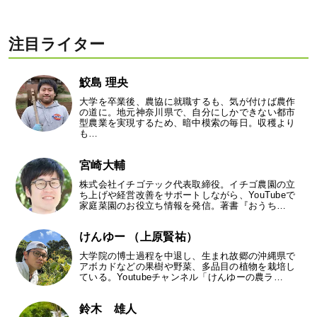
注目ライター
鮫島 理央
大学を卒業後、農協に就職するも、気が付けば農作
の道に。地元神奈川県で、自分にしかできない都市
型農業を実現するため、暗中模索の毎日。収穫より
も…
宮崎大輔
株式会社イチゴテック代表取締役。イチゴ農園の立
ち上げや経営改善をサポートしながら、YouTubeで
家庭菜園のお役立ち情報を発信。著書『おうち…
けんゆー （上原賢祐）
大学院の博士過程を中退し、生まれ故郷の沖縄県で
アボカドなどの果樹や野菜、多品目の植物を栽培し
ている。Youtubeチャンネル「けんゆーの農ラ…
鈴木 雄人