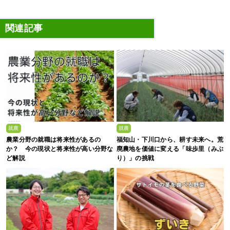
関連記事
就農
就農
農業分野の就職は将来性があるの
福知山・下川口から、耕す未来へ。荒
か？ 今の現状と将来性が高い分野な
廃農地を価値に変える「味歩里（みぶ
ど解説
り）」の挑戦