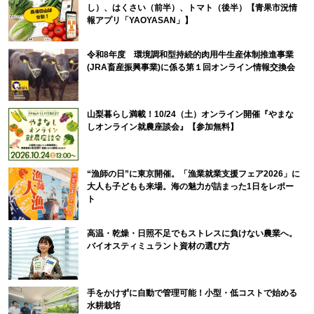
し）、はくさい（前半）、トマト（後半）【青果市況情
報アプリ「YAOYASAN」】
令和8年度 環境調和型持続的肉用牛生産体制推進事業
(JRA畜産振興事業)に係る第１回オンライン情報交換会
山梨暮らし満載！10/24（土）オンライン開催『やまな
しオンライン就農座談会』【参加無料】
“漁師の日”に東京開催。「漁業就業支援フェア2026」に
大人も子どもも来場。海の魅力が詰まった1日をレポー
ト
高温・乾燥・日照不足でもストレスに負けない農業へ。
バイオスティミュラント資材の選び方
手をかけずに自動で管理可能！小型・低コストで始める
水耕栽培