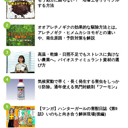
もう処分に困らない！ 培養土をリサイクル
する方法
オオアレチノギクの効果的な駆除方法とは。
アレチノギク・ヒメムカシヨモギとの違い
や、発生原因・予防対策を解説
高温・乾燥・日照不足でもストレスに負けな
い農業へ。バイオスティミュラント資材の選
び方
気候変動で早く・長く発生する害虫をしっか
り防除。通年使える気門封鎖剤『フーモン』
【マンガ】ハンターガールの害獣日誌《第9
話》いのちと向き合う解体現場(後編)