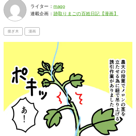
ライター：
mago
連載企画：
跡取りまごの百姓日記【漫画】
接ぎ木
漫画