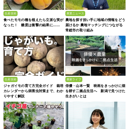
生産技術
農業ニュース
食べたモモの種を植えたら立派な実が
農地を探す担い手に地域の情報をどう
なった！ 糖度は衝撃の結果に……
届けるか 農地マッチングにつながる
常総市の取り組み
生産技術
農家ライフ
ジャガイモの育て方完全ガイド 栽培
俳優・山本一賢 映画をきっかけに畑
カレンダーから病害虫対策まで、わか
を耕す二拠点生活へ 新潟で見つけた
りやすく解説
生きがいとは