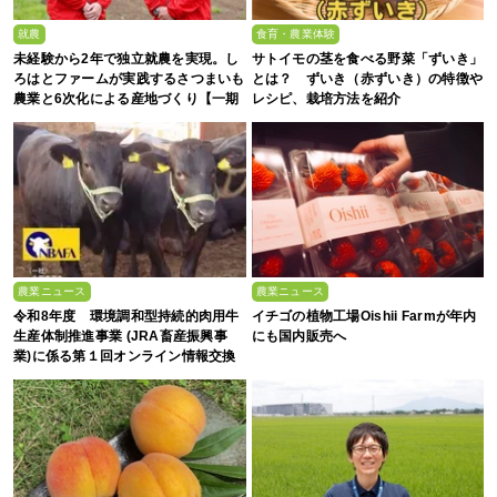
就農
食育・農業体験
未経験から2年で独立就農を実現。し
サトイモの茎を食べる野菜「ずいき」
ろはとファームが実践するさつまいも
とは？ ずいき（赤ずいき）の特徴や
農業と6次化による産地づくり【一期
レシピ、栽培方法を紹介
生募集】
農業ニュース
農業ニュース
令和8年度 環境調和型持続的肉用牛
イチゴの植物工場Oishii Farmが年内
生産体制推進事業 (JRA畜産振興事
にも国内販売へ
業)に係る第１回オンライン情報交換
会