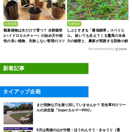
生産技術
生産技術
観葉植物は水だけで育つ？ 水耕栽培
しぶとすぎる「最強雑草」スベリヒ
(ハイドロカルチャー）の始め方や相
ユ。 抜いても生えてくる驚異の生命
性の良い植物、失敗しない管理のコツ
力の秘密と、農家が実践する防除の鉄
まで徹底解説
則
Recommended by
新着記事
タイアップ企画
まだ危険な刃を振り回していませんか？ 安全草刈りツー
ルの決定版「SuperカルマーPRO」
8月は高値の山が分散：ほうれんそう・きゅうり（通