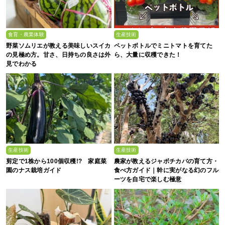
食育・農業体験
生産技術
野菜ソムリエが教える美味しいスイカ
ペットボトルでミニトマトを育てた
の見極め方。甘さ、日持ちの良さは外
ら、大量に収穫できた！
見でわかる
生産技術
生産技術
剪定で1株から100個収穫!? 家庭菜
農家が教えるジャボチカバの育て方・
園のナス栽培ガイド
食べ方ガイド｜幹に実がなる幻のフル
ーツを自宅で楽しむ極意