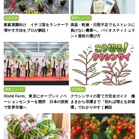
生産技術
農業ニュース
家庭菜園向け イチゴ苗をランナーで
高温・乾燥・日照不足でもストレスに
増やす方法をプロが解説！
負けない農業へ。バイオスティミュラ
ント資材の選び方
農業ニュース
生産技術
Oishii Farm、東京にオープンイノベ
クウシンサイの育て方完全ガイド 種
ーションセンターを開所 日本の技術
まきから収穫まで「切れば増える好循
で世界市場へ
環」でわかりやすく解説