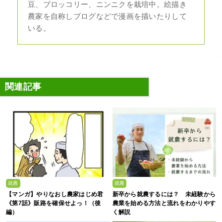
豆、ブロッコリー、ニンニクを栽培中。絵描き
農家を自称しブログなどで漫画を描いたりして
いる。
関連記事
就農
就農
【マンガ】やりなおし農家はじめ君
新卒から就農するには？ 未経験から
《第7話》販路を確保せよっ！（後
農業を始める方法と流れをわかりやす
編）
く解説