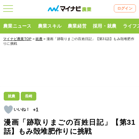
ログイン
農業ニュース
農業スキル
農業経営
採用・就農
ライフ
マイナビ農業TOP
>
就農
> 漫画「跡取りまごの百姓日記」【第31話】もみ殻堆肥作
りに挑戦
就農
長崎
+1
漫画「跡取りまごの百姓日記」【第31
話】もみ殻堆肥作りに挑戦