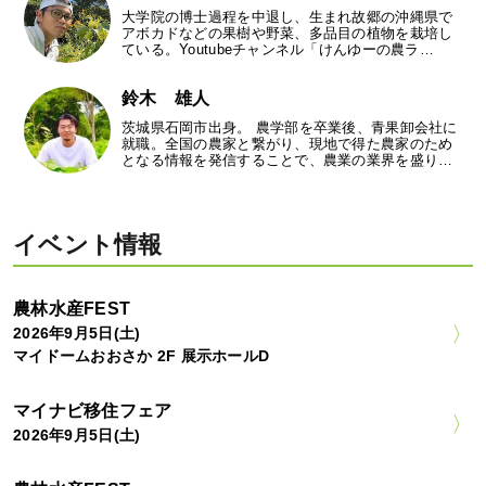
大学院の博士過程を中退し、生まれ故郷の沖縄県で
アボカドなどの果樹や野菜、多品目の植物を栽培し
ている。Youtubeチャンネル「けんゆーの農ラ…
鈴木 雄人
茨城県石岡市出身。 農学部を卒業後、青果卸会社に
就職。全国の農家と繋がり、現地で得た農家のため
となる情報を発信することで、農業の業界を盛り…
イベント情報
農林水産FEST
2026年9月5日(土)
マイドームおおさか 2F 展示ホールD
マイナビ移住フェア
2026年9月5日(土)