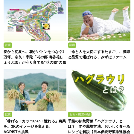
就農
就農
春から初夏へ、花がバトンをつなぐ1
「命と人を大切にするたまご」。循環
万坪。奈良・宇陀「花の郷 滝谷花し
と品質で選ばれる、みずほファーム
ょうぶ園」が守り育てる“花の郷”の風
景
就農
食育・農業体験
「稼げる・カッコいい・憧れる」農業
千葉の伝統野菜「ハグラウリ」と
を。3Kのイメージを変える、
は？ 旬や栽培方法、おいしく食べる
AGRISTの挑戦
レシピを解説【日本伝統野菜推進協会