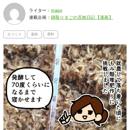
ライター：
mago
連載企画：
跡取りまごの百姓日記【漫画】
土づくり
漫画
肥料