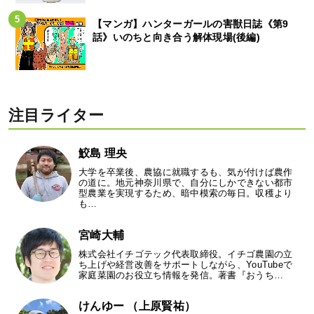
【マンガ】ハンターガールの害獣日誌《第9
話》いのちと向き合う解体現場(後編)
注目ライター
鮫島 理央
大学を卒業後、農協に就職するも、気が付けば農作
の道に。地元神奈川県で、自分にしかできない都市
型農業を実現するため、暗中模索の毎日。収穫より
も…
宮崎大輔
株式会社イチゴテック代表取締役。イチゴ農園の立
ち上げや経営改善をサポートしながら、YouTubeで
家庭菜園のお役立ち情報を発信。著書『おうち…
けんゆー （上原賢祐）