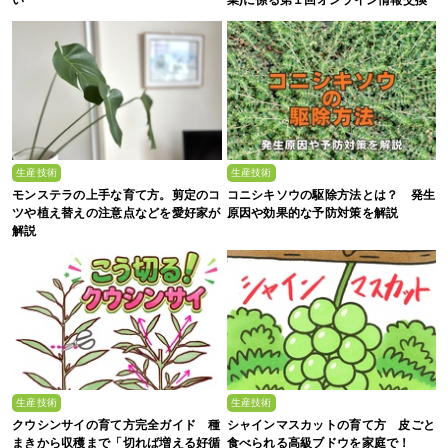
会
生産技術
生産技術
モンステラの上手な育て方。剪定のコ
コニシキソウの駆除方法とは？ 発生
ツや植え替えの注意点などを愛好家が
原因や効果的な予防対策を解説
解説
生産技術
生産技術
クウシンサイの育て方完全ガイド 種
シャインマスカットの育て方 皮ごと
まきから収穫まで「切れば増える好循
食べられる高級ブドウを家庭で！