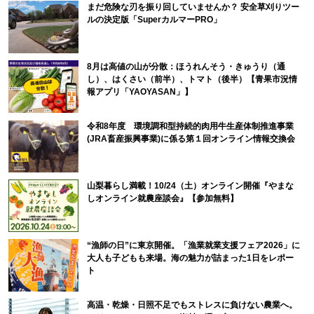
まだ危険な刃を振り回していませんか？ 安全草刈りツー
ルの決定版「SuperカルマーPRO」
8月は高値の山が分散：ほうれんそう・きゅうり（通
し）、はくさい（前半）、トマト（後半）【青果市況情
報アプリ「YAOYASAN」】
令和8年度 環境調和型持続的肉用牛生産体制推進事業
(JRA畜産振興事業)に係る第１回オンライン情報交換会
山梨暮らし満載！10/24（土）オンライン開催『やまな
しオンライン就農座談会』【参加無料】
“漁師の日”に東京開催。「漁業就業支援フェア2026」に
大人も子どもも来場。海の魅力が詰まった1日をレポー
ト
高温・乾燥・日照不足でもストレスに負けない農業へ。