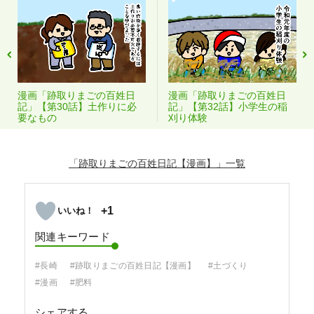
漫画「跡取りまごの百姓日
漫画「跡取りまごの百姓日
記」【第30話】土作りに必
記」【第32話】小学生の稲
要なもの
刈り体験
「跡取りまごの百姓日記【漫画】」
+1
関連キーワード
#長崎
#跡取りまごの百姓日記【漫画】
#土づくり
#漫画
#肥料
シェアする