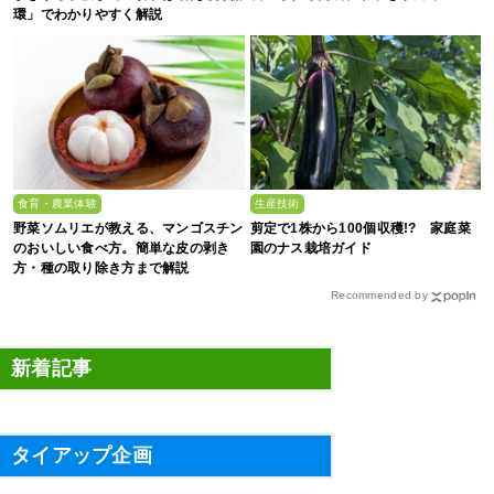
環」でわかりやすく解説
食育・農業体験
生産技術
野菜ソムリエが教える、マンゴスチン
剪定で1株から100個収穫!? 家庭菜
のおいしい食べ方。簡単な皮の剥き
園のナス栽培ガイド
方・種の取り除き方まで解説
Recommended by
新着記事
タイアップ企画