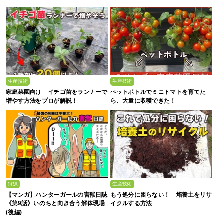
監修】
生産技術
生産技術
家庭菜園向け イチゴ苗をランナーで
ペットボトルでミニトマトを育てた
増やす方法をプロが解説！
ら、大量に収穫できた！
狩猟
生産技術
【マンガ】ハンターガールの害獣日誌
もう処分に困らない！ 培養土をリサ
《第9話》いのちと向き合う解体現場
イクルする方法
(後編)