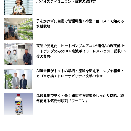
バイオスティミュラント資材の選び方
手をかけずに自動で管理可能！小型・低コストで始める
水耕栽培
実証で見えた、ヒートポンプエアコン“電化”の現実解-ヒ
ートポンプのみのCO2削減ボイラーレスハウス、反収1.5
倍の驚異-
AI選果機がトマトの栽培・流通を変える―シブヤ精機・
カゴメが描くトレーサビリティ改革の未来
気候変動で早く・長く発生する害虫をしっかり防除。通
年使える気門封鎖剤『フーモン』