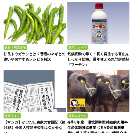
食育・農業体験
農業ニュース
甘長トウガラシとは？普通のネギとの
気候変動で早く・長く発生する害虫を
違いやおすすめレシピを解説
しっかり防除。通年使える気門封鎖剤
『フーモン』
農家ライフ
農業ニュース
【マンガ】かけだし農家の奮闘記《第
令和8年度 環境調和型持続的肉用牛
93話》外国人技能実習生は欠かせな
生産体制推進事業 (JRA畜産振興事
い
業)に係る第１回オンライン情報交換