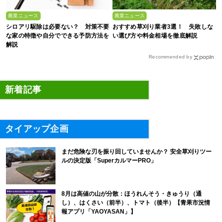
農業ニュース
農業ニュース
シロアリ駆除は必要ない？ 対策不要
おすすめ草刈り業者3選！ 失敗しな
な家の特徴や自分でできる予防方法を
い選び方や料金相場を徹底解説
解説
Recommended by
新着記事
タイアップ企画
まだ危険な刃を振り回していませんか？ 安全草刈りツー
ルの決定版「SuperカルマーPRO」
8月は高値の山が分散：ほうれんそう・きゅうり（通
し）、はくさい（前半）、トマト（後半）【青果市況情
報アプリ「YAOYASAN」】