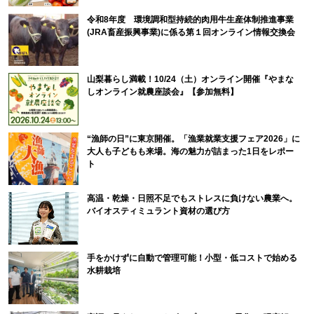
令和8年度 環境調和型持続的肉用牛生産体制推進事業
(JRA畜産振興事業)に係る第１回オンライン情報交換会
山梨暮らし満載！10/24（土）オンライン開催『やまな
しオンライン就農座談会』【参加無料】
“漁師の日”に東京開催。「漁業就業支援フェア2026」に
大人も子どもも来場。海の魅力が詰まった1日をレポー
ト
高温・乾燥・日照不足でもストレスに負けない農業へ。
バイオスティミュラント資材の選び方
手をかけずに自動で管理可能！小型・低コストで始める
水耕栽培