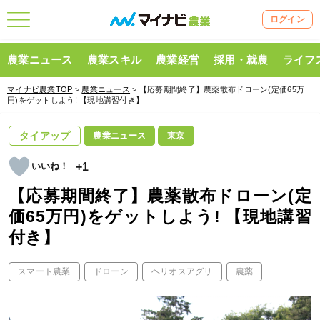
ログイン
農業ニュース
農業スキル
農業経営
採用・就農
ライフ
マイナビ農業TOP
>
農業ニュース
> 【応募期間終了】農薬散布ドローン(定価65万
円)をゲットしよう! 【現地講習付き】
タイアップ
農業ニュース
東京
+1
【応募期間終了】農薬散布ドローン(定
価65万円)をゲットしよう! 【現地講習
付き】
スマート農業
ドローン
ヘリオスアグリ
農薬