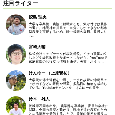
注目ライター
鮫島 理央
大学を卒業後、農協に就職するも、気が付けば農作
の道に。地元神奈川県で、自分にしかできない都市
型農業を実現するため、暗中模索の毎日。収穫より
も…
宮崎大輔
株式会社イチゴテック代表取締役。イチゴ農園の立
ち上げや経営改善をサポートしながら、YouTubeで
家庭菜園のお役立ち情報を発信。著書『おうち…
けんゆー （上原賢祐）
大学院の博士過程を中退し、生まれ故郷の沖縄県で
アボカドなどの果樹や野菜、多品目の植物を栽培し
ている。Youtubeチャンネル「けんゆーの農ラ…
鈴木 雄人
茨城県石岡市出身。 農学部を卒業後、青果卸会社に
就職。全国の農家と繋がり、現地で得た農家のため
となる情報を発信することで、農業の業界を盛り…