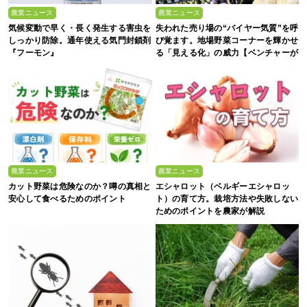
農業ニュース
農業ニュース
気候変動で早く・長く発生する害虫を
失われた売り場の“バイヤー気質”を呼
しっかり防除。通年使える気門封鎖剤
び覚ます。地場野菜コーナーを輝かせ
『フーモン』
る「見える化」の威力【ベンチャーが
拓く！日本の農の未来 #2】
農業ニュース
農業ニュース
カット野菜は危険なのか？噂の真相と
エシャロット（ベルギーエシャロッ
安心して食べるためのポイント
ト）の育て方。栽培方法や失敗しない
ためのポイントを農家が解説