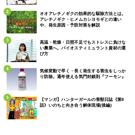
オオアレチノギクの効果的な駆除方法とは。
アレチノギク・ヒメムカシヨモギとの違い
や、発生原因・予防対策を解説
高温・乾燥・日照不足でもストレスに負けな
い農業へ。バイオスティミュラント資材の選
び方
気候変動で早く・長く発生する害虫をしっか
り防除。通年使える気門封鎖剤『フーモン』
【マンガ】ハンターガールの害獣日誌《第9
話》いのちと向き合う解体現場(後編)