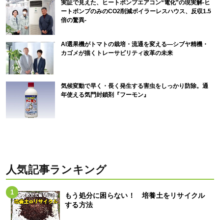
実証で見えた、ヒートポンプエアコン“電化”の現実解-ヒ
ートポンプのみのCO2削減ボイラーレスハウス、反収1.5
倍の驚異-
AI選果機がトマトの栽培・流通を変える―シブヤ精機・
カゴメが描くトレーサビリティ改革の未来
気候変動で早く・長く発生する害虫をしっかり防除。通
年使える気門封鎖剤『フーモン』
人気記事ランキング
もう処分に困らない！ 培養土をリサイクル
する方法