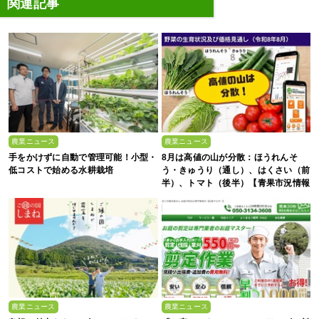
関連記事
農業ニュース
農業ニュース
手をかけずに自動で管理可能！小型・
8月は高値の山が分散：ほうれんそ
低コストで始める水耕栽培
う・きゅうり（通し）、はくさい（前
半）、トマト（後半）【青果市況情報
アプリ「YAOYASAN」】
農業ニュース
農業ニュース