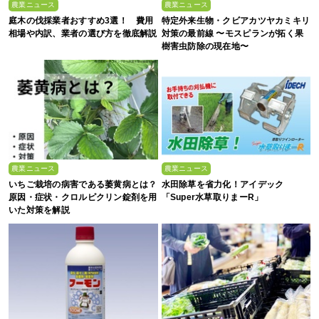
農業ニュース
農業ニュース
庭木の伐採業者おすすめ3選！ 費用
特定外来生物・クビアカツヤカミキリ
相場や内訳、業者の選び方を徹底解説
対策の最前線 〜モスピランが拓く果
樹害虫防除の現在地〜
農業ニュース
農業ニュース
いちご栽培の病害である萎黄病とは？
水田除草を省力化！アイデック
原因・症状・クロルピクリン錠剤を用
「Super水草取りまーR」
いた対策を解説