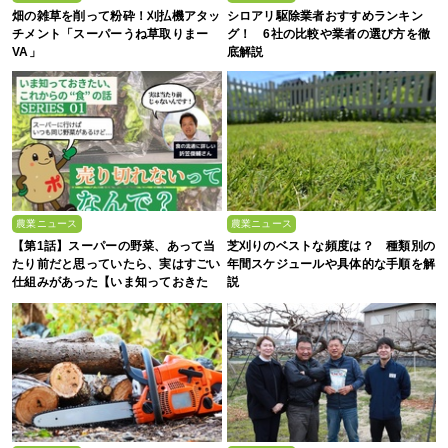
畑の雑草を削って粉砕！刈払機アタッ
シロアリ駆除業者おすすめランキン
チメント「スーパーうね草取りまー
グ！ 6社の比較や業者の選び方を徹
VA」
底解説
農業ニュース
農業ニュース
【第1話】スーパーの野菜、あって当
芝刈りのベストな頻度は？ 種類別の
たり前だと思っていたら、実はすごい
年間スケジュールや具体的な手順を解
仕組みがあった【いま知っておきた
説
い、これからの”食”の話】