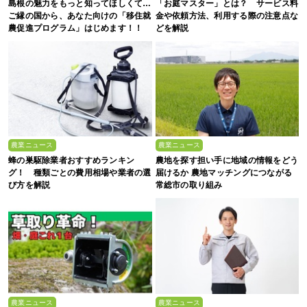
島根の魅力をもっと知ってほしくて…
「お庭マスター」とは？ サービス料
ご縁の国から、あなた向けの「移住就
金や依頼方法、利用する際の注意点な
農促進プログラム」はじめます！！
どを解説
農業ニュース
農業ニュース
蜂の巣駆除業者おすすめランキン
農地を探す担い手に地域の情報をどう
グ！ 種類ごとの費用相場や業者の選
届けるか 農地マッチングにつながる
び方を解説
常総市の取り組み
農業ニュース
農業ニュース