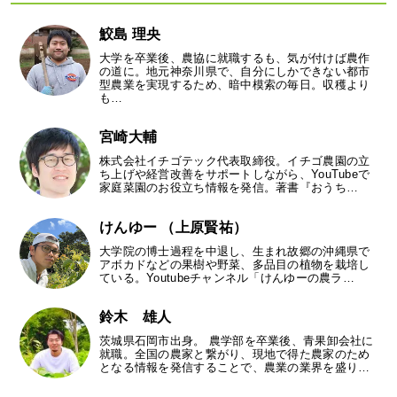
鮫島 理央
大学を卒業後、農協に就職するも、気が付けば農作
の道に。地元神奈川県で、自分にしかできない都市
型農業を実現するため、暗中模索の毎日。収穫より
も…
宮崎大輔
株式会社イチゴテック代表取締役。イチゴ農園の立
ち上げや経営改善をサポートしながら、YouTubeで
家庭菜園のお役立ち情報を発信。著書『おうち…
けんゆー （上原賢祐）
大学院の博士過程を中退し、生まれ故郷の沖縄県で
アボカドなどの果樹や野菜、多品目の植物を栽培し
ている。Youtubeチャンネル「けんゆーの農ラ…
鈴木 雄人
茨城県石岡市出身。 農学部を卒業後、青果卸会社に
就職。全国の農家と繋がり、現地で得た農家のため
となる情報を発信することで、農業の業界を盛り…