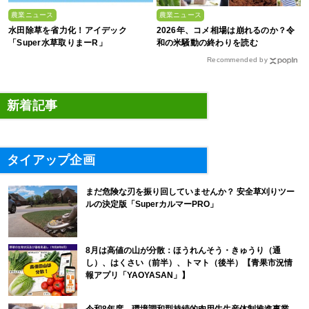
農業ニュース
農業ニュース
水田除草を省力化！アイデック
2026年、コメ相場は崩れるのか？令
「Super水草取りまーR」
和の米騒動の終わりを読む
Recommended by
新着記事
タイアップ企画
まだ危険な刃を振り回していませんか？ 安全草刈りツー
ルの決定版「SuperカルマーPRO」
8月は高値の山が分散：ほうれんそう・きゅうり（通
し）、はくさい（前半）、トマト（後半）【青果市況情
報アプリ「YAOYASAN」】
令和8年度 環境調和型持続的肉用牛生産体制推進事業