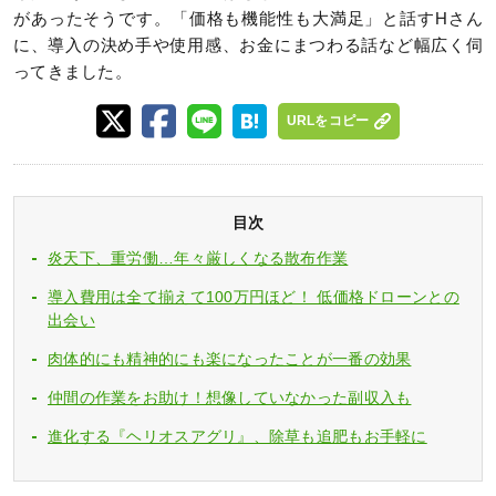
があったそうです。「価格も機能性も大満足」と話すHさん
に、導入の決め手や使用感、お金にまつわる話など幅広く伺
ってきました。
URLをコピー
目次
炎天下、重労働…年々厳しくなる散布作業
導入費用は全て揃えて100万円ほど！ 低価格ドローンとの
出会い
肉体的にも精神的にも楽になったことが一番の効果
仲間の作業をお助け！想像していなかった副収入も
進化する『ヘリオスアグリ』、除草も追肥もお手軽に