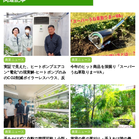
農業ニュース
農業ニュース
実証で見えた、ヒートポンプエアコ
今年のヒット商品を深掘り「スーパー
ン“電化”の現実解-ヒートポンプのみ
うね草取りまーVA」
のCO2削減ボイラーレスハウス、反
収1.5倍の驚異-
農業ニュース
農業ニュース
手をかけずに自動で管理可能！小型・
賃貸の庭の草刈り・手入れは誰の義