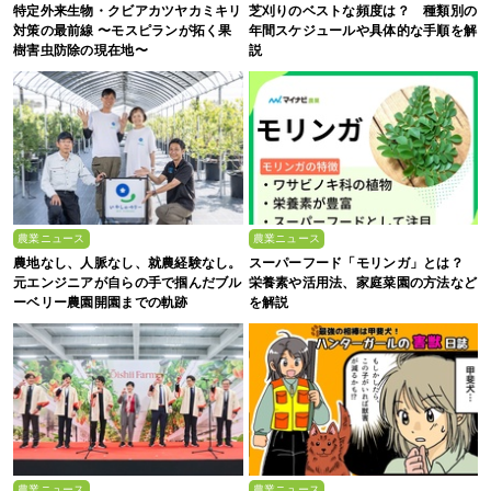
特定外来生物・クビアカツヤカミキリ
芝刈りのベストな頻度は？ 種類別の
対策の最前線 〜モスピランが拓く果
年間スケジュールや具体的な手順を解
樹害虫防除の現在地〜
説
農業ニュース
農業ニュース
農地なし、人脈なし、就農経験なし。
スーパーフード「モリンガ」とは？
元エンジニアが自らの手で掴んだブル
栄養素や活用法、家庭菜園の方法など
ーベリー農園開園までの軌跡
を解説
農業ニュース
農業ニュース