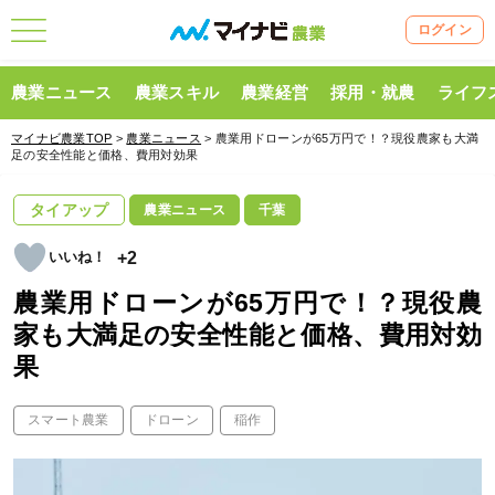
ログイン
農業ニュース
農業スキル
農業経営
採用・就農
ライフ
マイナビ農業TOP
>
農業ニュース
> 農業用ドローンが65万円で！？現役農家も大満
足の安全性能と価格、費用対効果
タイアップ
農業ニュース
千葉
+2
農業用ドローンが65万円で！？現役農
家も大満足の安全性能と価格、費用対効
果
スマート農業
ドローン
稲作