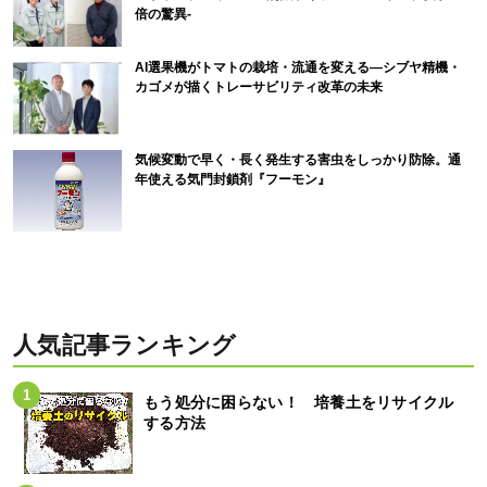
倍の驚異-
AI選果機がトマトの栽培・流通を変える―シブヤ精機・
カゴメが描くトレーサビリティ改革の未来
気候変動で早く・長く発生する害虫をしっかり防除。通
年使える気門封鎖剤『フーモン』
人気記事ランキング
もう処分に困らない！ 培養土をリサイクル
する方法