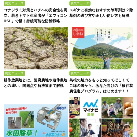
農業ニュース
農業ニュース
コナジラミ対策とハチへの安全性を両
スギナに有効なおすすめ除草剤は？除
立。若きトマト生産者が「エフィコン
草剤の選び方や正しい使い方も解説
®SL」で描く持続可能な防除戦略
農業ニュース
農業ニュース
耕作放棄地とは。荒廃農地や遊休農地
島根の魅力をもっと知ってほしくて…
との違い、問題点や解決策まで解説
ご縁の国から、あなた向けの「移住就
農促進プログラム」はじめます！！