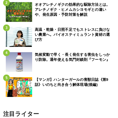
オオアレチノギクの効果的な駆除方法とは。
アレチノギク・ヒメムカシヨモギとの違い
や、発生原因・予防対策を解説
高温・乾燥・日照不足でもストレスに負けな
い農業へ。バイオスティミュラント資材の選
び方
気候変動で早く・長く発生する害虫をしっか
り防除。通年使える気門封鎖剤『フーモン』
【マンガ】ハンターガールの害獣日誌《第9
話》いのちと向き合う解体現場(後編)
注目ライター