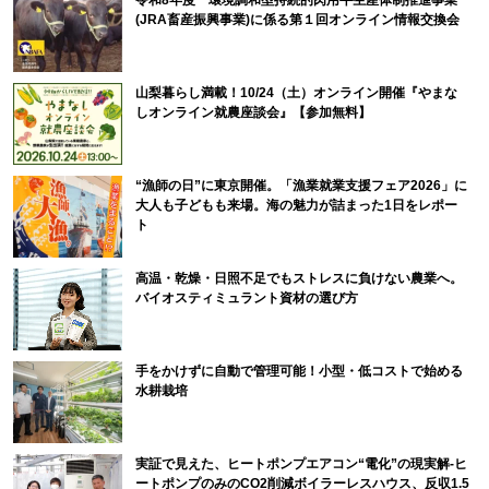
(JRA畜産振興事業)に係る第１回オンライン情報交換会
山梨暮らし満載！10/24（土）オンライン開催『やまな
しオンライン就農座談会』【参加無料】
“漁師の日”に東京開催。「漁業就業支援フェア2026」に
大人も子どもも来場。海の魅力が詰まった1日をレポー
ト
高温・乾燥・日照不足でもストレスに負けない農業へ。
バイオスティミュラント資材の選び方
手をかけずに自動で管理可能！小型・低コストで始める
水耕栽培
実証で見えた、ヒートポンプエアコン“電化”の現実解-ヒ
ートポンプのみのCO2削減ボイラーレスハウス、反収1.5