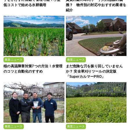
低コストで始める水耕栽培
務？ 物件別の対応やおすすめ業者を
紹介
農業ニュース
農業ニュース
稲の高温障害対策7つの方法！水管理
まだ危険な刃を振り回していません
のコツと自動化のすすめ
か？ 安全草刈りツールの決定版
「SuperカルマーPRO」
農業ニュース
農業ニュース