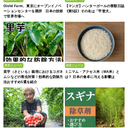
Oishii Farm、東京にオープンイノベ
【マンガ】ハンターガールの害獣日誌
ーションセンターを開所 日本の技術
《第5話》その名は「甲斐犬」
で世界市場へ
農業ニュース
農業ニュース
里芋（さといも）栽培におけるコガネ
ミニマム・アクセス米（MA米）と
ムシなどの害虫対策！効果的な防除方
は？ 日本の食卓に与える影響は
法おすすめ5選を紹介