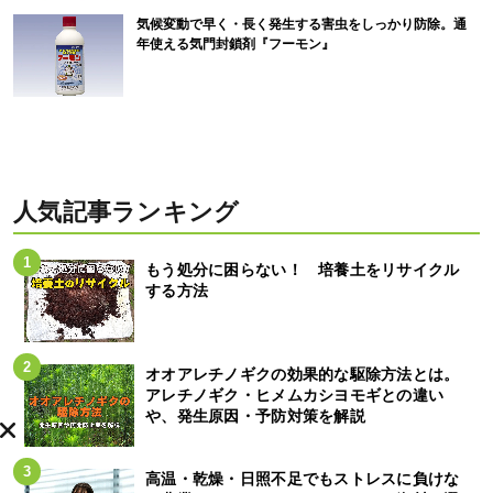
気候変動で早く・長く発生する害虫をしっかり防除。通
年使える気門封鎖剤『フーモン』
人気記事ランキング
もう処分に困らない！ 培養土をリサイクル
する方法
オオアレチノギクの効果的な駆除方法とは。
アレチノギク・ヒメムカシヨモギとの違い
や、発生原因・予防対策を解説
高温・乾燥・日照不足でもストレスに負けな