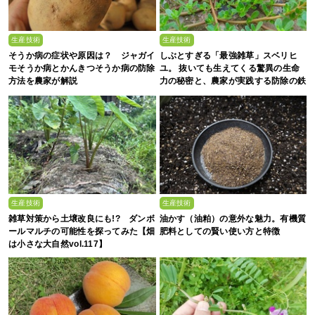
生産技術
生産技術
そうか病の症状や原因は？ ジャガイ
しぶとすぎる「最強雑草」スベリヒ
モそうか病とかんきつそうか病の防除
ユ。 抜いても生えてくる驚異の生命
方法を農家が解説
力の秘密と、農家が実践する防除の鉄
則
生産技術
生産技術
雑草対策から土壌改良にも!? ダンボ
油かす（油粕）の意外な魅力。有機質
ールマルチの可能性を探ってみた【畑
肥料としての賢い使い方と特徴
は小さな大自然vol.117】