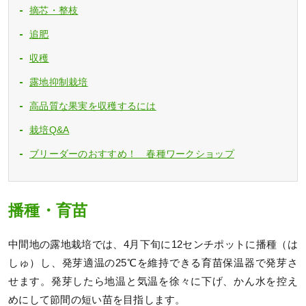
摘芯・整枝
追肥
収穫
露地抑制栽培
高品質な果実を収穫するには
栽培Q&A
ブリーダーのおすすめ！ 春種ワークショップ
播種・育苗
中間地の露地栽培では、4月下旬に12センチポットに播種（は
しゅ）し、発芽適温の25℃を維持できる育苗保温器で発芽さ
せます。発芽したら地温と気温を徐々に下げ、かん水を控え
めにして節間の短い苗を目指します。