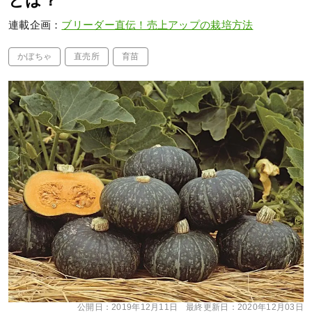
とは？
連載企画：
ブリーダー直伝！売上アップの栽培方法
かぼちゃ
直売所
育苗
公開日：
2019年12月11日
最終更新日：
2020年12月03日