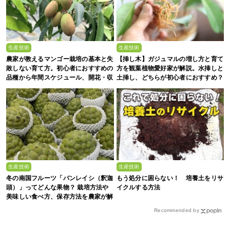
生産技術
生産技術
農家が教えるマンゴー栽培の基本と失
【挿し木】ガジュマルの増し方と育て
敗しない育て方。初心者におすすめの
方を観葉植物愛好家が解説。水挿しと
品種から年間スケジュール、開花・収
土挿し、どちらが初心者におすすめ？
穫のコツまで徹底解説
生産技術
生産技術
冬の南国フルーツ「バンレイシ（釈迦
もう処分に困らない！ 培養土をリサ
頭）」ってどんな果物？ 栽培方法や
イクルする方法
美味しい食べ方、保存方法を農家が解
説
Recommended by