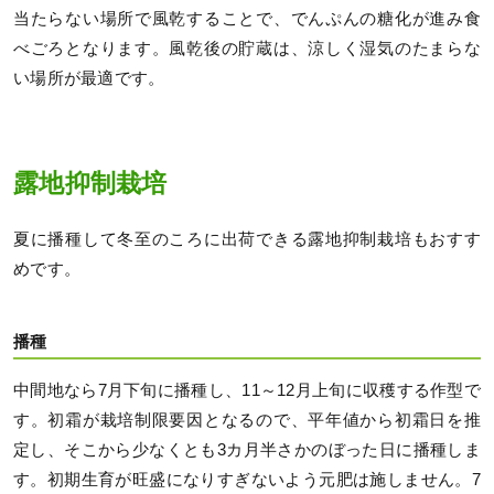
当たらない場所で風乾することで、でんぷんの糖化が進み食
べごろとなります。風乾後の貯蔵は、涼しく湿気のたまらな
い場所が最適です。
露地抑制栽培
夏に播種して冬至のころに出荷できる露地抑制栽培もおすす
めです。
播種
中間地なら7月下旬に播種し、11～12月上旬に収穫する作型で
す。初霜が栽培制限要因となるので、平年値から初霜日を推
定し、そこから少なくとも3カ月半さかのぼった日に播種しま
す。初期生育が旺盛になりすぎないよう元肥は施しません。7