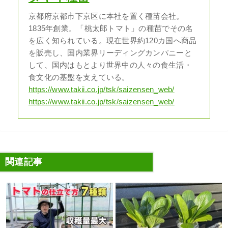
京都府京都市下京区に本社を置く種苗会社。
1835年創業。「桃太郎トマト」の種苗でその名
を広く知られている。現在世界約120カ国へ商品
を販売し、国内業界リーディングカンパニーと
して、国内はもとより世界中の人々の食生活・
食文化の基盤を支えている。
https://www.takii.co.jp/tsk/saizensen_web/
https://www.takii.co.jp/tsk/saizensen_web/
関連記事