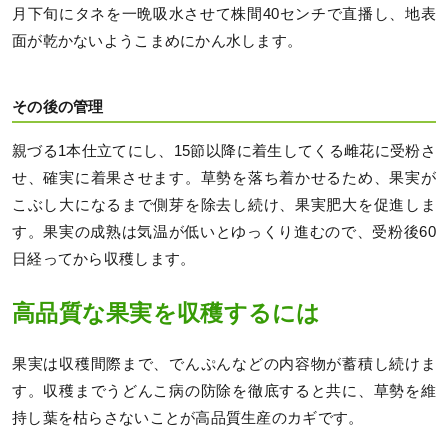
月下旬にタネを一晩吸水させて株間40センチで直播し、地表
面が乾かないようこまめにかん水します。
その後の管理
親づる1本仕立てにし、15節以降に着生してくる雌花に受粉さ
せ、確実に着果させます。草勢を落ち着かせるため、果実が
こぶし大になるまで側芽を除去し続け、果実肥大を促進しま
す。果実の成熟は気温が低いとゆっくり進むので、受粉後60
日経ってから収穫します。
高品質な果実を収穫するには
果実は収穫間際まで、でんぷんなどの内容物が蓄積し続けま
す。収穫までうどんこ病の防除を徹底すると共に、草勢を維
持し葉を枯らさないことが高品質生産のカギです。