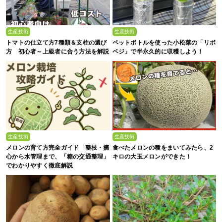
生産技術
生産技術
トマトの仕立て方7種類＆支柱の選び
ペットボトルを使った小松菜の「リボ
方 初心者～上級者に合う方法を解説
ベジ」で半永久的に収穫しよう！
生産技術
生産技術
メロンの育て方完全ガイド 整枝・摘
食べたメロンの種をまいてみたら、2
心から水管理まで、「糖の交通整理」
キロの大玉メロンができた！
でわかりやすく徹底解説