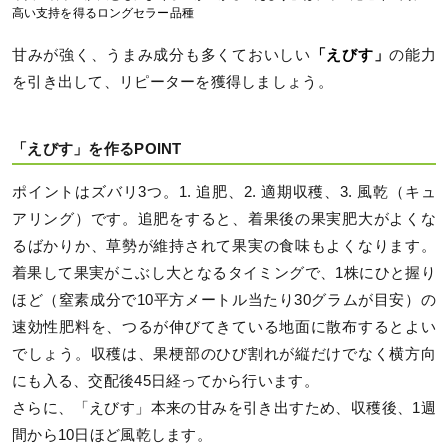
高い支持を得るロングセラー品種
甘みが強く、うまみ成分も多くておいしい
「えびす」
の能力
を引き出して、リピーターを獲得しましょう。
「えびす」を作るPOINT
ポイントはズバリ3つ。1. 追肥、2. 適期収穫、3. 風乾（キュ
アリング）です。追肥をすると、着果後の果実肥大がよくな
るばかりか、草勢が維持されて果実の食味もよくなります。
着果して果実がこぶし大となるタイミングで、1株にひと握り
ほど（窒素成分で10平方メートル当たり30グラムが目安）の
速効性肥料を、つるが伸びてきている地面に散布するとよい
でしょう。収穫は、果梗部のひび割れが縦だけでなく横方向
にも入る、交配後45日経ってから行います。
さらに、「えびす」本来の甘みを引き出すため、収穫後、1週
間から10日ほど風乾します。