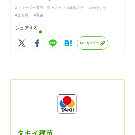
#ブリーダー直伝！売上アップの栽培方法
#かぼちゃ
#直売所
#育苗
シェアする
URLをコピー
タキイ種苗