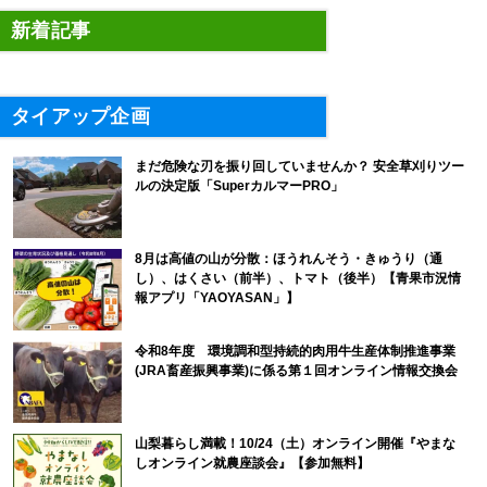
新着記事
タイアップ企画
まだ危険な刃を振り回していませんか？ 安全草刈りツー
ルの決定版「SuperカルマーPRO」
8月は高値の山が分散：ほうれんそう・きゅうり（通
し）、はくさい（前半）、トマト（後半）【青果市況情
報アプリ「YAOYASAN」】
令和8年度 環境調和型持続的肉用牛生産体制推進事業
(JRA畜産振興事業)に係る第１回オンライン情報交換会
山梨暮らし満載！10/24（土）オンライン開催『やまな
しオンライン就農座談会』【参加無料】