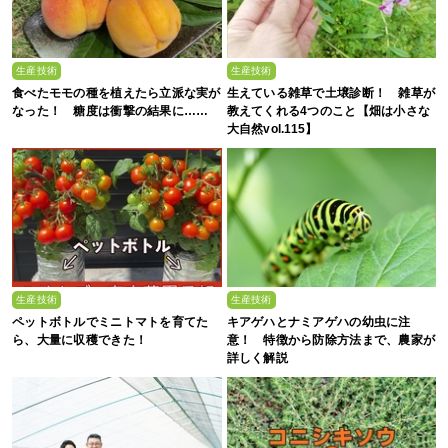
生産技術
生産技術
食べたモモの種を植えたら立派な実が
生えている雑草で土壌診断！ 雑草が
なった！ 糖度は衝撃の結果に……
教えてくれる4つのこと【畑は小さな
大自然vol.115】
生産技術
生産技術
ペットボトルでミニトマトを育てた
キアゲハとナミアゲハの幼虫に注
ら、大量に収穫できた！
意！ 特徴から防除方法まで、農家が
詳しく解説