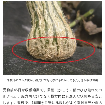
果梗部のコルク化が、縦だけでなく横にも広がってきたときが収穫適期
受粉後45日が収穫適期で、果梗（かこう）部のひび割れのコ
ルク化が、縦方向だけでなく横方向にも進んだ状態を目安と
します。収穫後、1週間を目安に風通しがよく直射日光や雨の