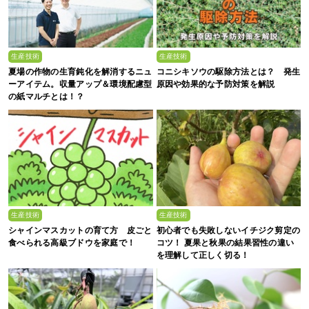
生産技術
生産技術
夏場の作物の生育鈍化を解消するニュ
コニシキソウの駆除方法とは？ 発生
ーアイテム。収量アップ＆環境配慮型
原因や効果的な予防対策を解説
の紙マルチとは！？
生産技術
生産技術
シャインマスカットの育て方 皮ごと
初心者でも失敗しないイチジク剪定の
食べられる高級ブドウを家庭で！
コツ！ 夏果と秋果の結果習性の違い
を理解して正しく切る！