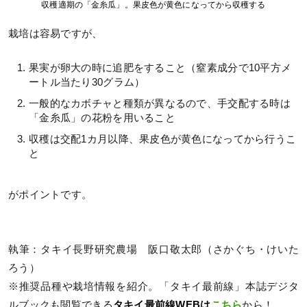
収穫適期の「金糸瓜」。果皮色が黄色になってから収穫する
栽培は容易ですが、
果実が卵大の時に追肥をすること（窒素成分で10平方メ
ートル当たり30グラム）
一般的なカボチャと種類が異なるので、手交配する時は
「金糸瓜」の花粉を用いること
収穫は交配1カ月以降、果皮色が黄色になってから行うこ
と
がポイントです。
執筆：タキイ長野研究農場 阪口敬太郎（さかぐち・けいた
ろう）
※推奨品種や栽培情報を紹介。「タキイ最前線」本誌デジタ
ルブックも閲覧できる
タキイ最前線WEBは
こちら
から！