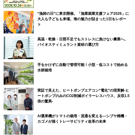
“漁師の日”に東京開催。「漁業就業支援フェア2026」に
大人も子どもも来場。海の魅力が詰まった1日をレポー
ト
高温・乾燥・日照不足でもストレスに負けない農業へ。
バイオスティミュラント資材の選び方
手をかけずに自動で管理可能！小型・低コストで始める
水耕栽培
実証で見えた、ヒートポンプエアコン“電化”の現実解-ヒ
ートポンプのみのCO2削減ボイラーレスハウス、反収1.5
倍の驚異-
AI選果機がトマトの栽培・流通を変える―シブヤ精機・
カゴメが描くトレーサビリティ改革の未来