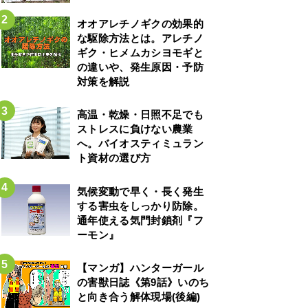
オオアレチノギクの効果的
な駆除方法とは。アレチノ
ギク・ヒメムカシヨモギと
の違いや、発生原因・予防
対策を解説
高温・乾燥・日照不足でも
ストレスに負けない農業
へ。バイオスティミュラン
ト資材の選び方
気候変動で早く・長く発生
する害虫をしっかり防除。
通年使える気門封鎖剤『フ
ーモン』
【マンガ】ハンターガール
の害獣日誌《第9話》いのち
と向き合う解体現場(後編)