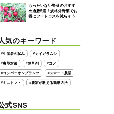
もったいない野菜のおすす
め通販5選！規格外野菜でお
得にフードロスを減らそう
人気のキーワード
#生産者の試み
#カイガラムシ
#害獣対策
#除草剤
#コメ
#コンパニオンプランツ
#スマート農業
#ミニトマト
#農家が教える栽培方法
公式SNS