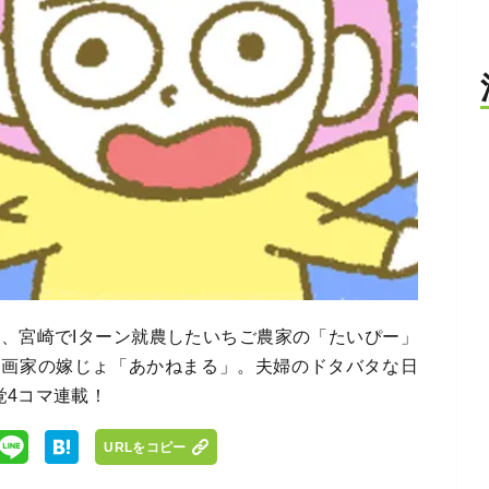
め、宮崎でIターン就農したいちご農家の「たいぴー」
漫画家の嫁じょ「あかねまる」。夫婦のドタバタな日
覚4コマ連載！
URLをコピー