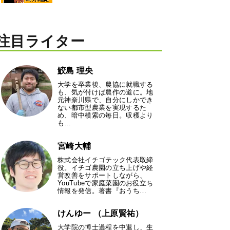
注目ライター
鮫島 理央
大学を卒業後、農協に就職する
も、気が付けば農作の道に。地
元神奈川県で、自分にしかでき
ない都市型農業を実現するた
め、暗中模索の毎日。収穫より
も…
宮崎大輔
株式会社イチゴテック代表取締
役。イチゴ農園の立ち上げや経
営改善をサポートしながら、
YouTubeで家庭菜園のお役立ち
情報を発信。著書『おうち…
けんゆー （上原賢祐）
大学院の博士過程を中退し、生