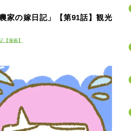
農家の嫁日記」【第91話】観光
記【漫画】