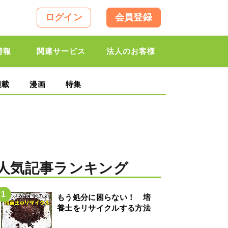
ログイン
会員登録
情報
関連サービス
法人のお客様
連載
漫画
特集
人気記事ランキング
もう処分に困らない！ 培
養土をリサイクルする方法