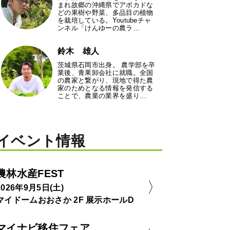
まれ故郷の沖縄県でアボカドな
どの果樹や野菜、多品目の植物
を栽培している。Youtubeチャ
ンネル「けんゆーの農ラ…
鈴木 雄人
茨城県石岡市出身。 農学部を卒
業後、青果卸会社に就職。全国
の農家と繋がり、現地で得た農
家のためとなる情報を発信する
ことで、農業の業界を盛り…
イベント情報
農林水産FEST
2026年9月5日(土)
マイドームおおさか 2F 展示ホールD
マイナビ移住フェア