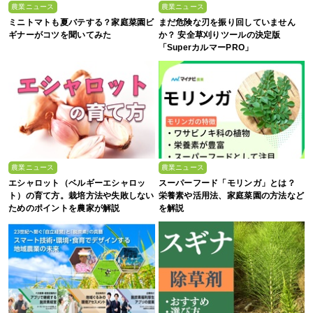
農業ニュース
農業ニュース
ミニトマトも夏バテする？家庭菜園ビ
まだ危険な刃を振り回していません
ギナーがコツを聞いてみた
か？ 安全草刈りツールの決定版
「SuperカルマーPRO」
農業ニュース
農業ニュース
エシャロット（ベルギーエシャロッ
スーパーフード「モリンガ」とは？
ト）の育て方。栽培方法や失敗しない
栄養素や活用法、家庭菜園の方法など
ためのポイントを農家が解説
を解説