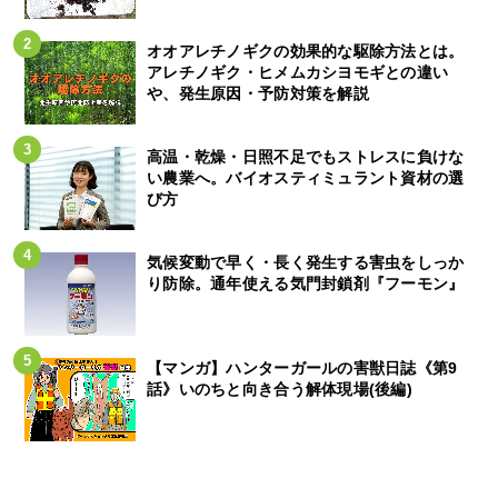
オオアレチノギクの効果的な駆除方法とは。
アレチノギク・ヒメムカシヨモギとの違い
や、発生原因・予防対策を解説
高温・乾燥・日照不足でもストレスに負けな
い農業へ。バイオスティミュラント資材の選
び方
気候変動で早く・長く発生する害虫をしっか
り防除。通年使える気門封鎖剤『フーモン』
【マンガ】ハンターガールの害獣日誌《第9
話》いのちと向き合う解体現場(後編)