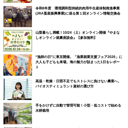
令和8年度 環境調和型持続的肉用牛生産体制推進事業
(JRA畜産振興事業)に係る第１回オンライン情報交換会
山梨暮らし満載！10/24（土）オンライン開催『やまな
しオンライン就農座談会』【参加無料】
“漁師の日”に東京開催。「漁業就業支援フェア2026」に
大人も子どもも来場。海の魅力が詰まった1日をレポー
ト
高温・乾燥・日照不足でもストレスに負けない農業へ。
バイオスティミュラント資材の選び方
手をかけずに自動で管理可能！小型・低コストで始める
水耕栽培