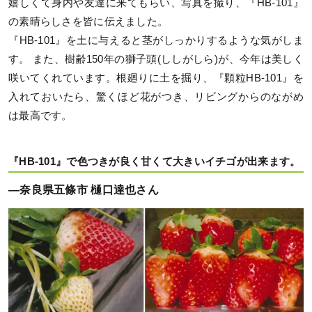
嬉しくて身内や友達に来てもらい、写真を撮り、『HB-101』
の素晴らしさを皆に伝えました。
『HB-101』を土に与えると茎がしっかりするような気がしま
す。 また、樹齢150年の獅子頭(ししがしら)が、今年は美しく
咲いてくれています。根廻りに土を掘り、『顆粒HB-101』を
入れておいたら、驚くほど花がつき、リビングからのながめ
は最高です。
『HB-101』で色つきが良く甘くて大きいイチゴが出来ます。
―奈良県五條市 樋口達也さん