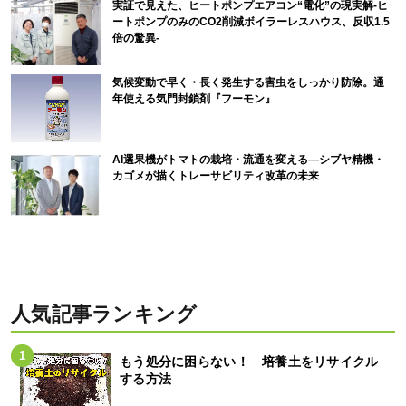
実証で見えた、ヒートポンプエアコン“電化”の現実解-ヒ
ートポンプのみのCO2削減ボイラーレスハウス、反収1.5
倍の驚異-
気候変動で早く・長く発生する害虫をしっかり防除。通
年使える気門封鎖剤『フーモン』
AI選果機がトマトの栽培・流通を変える―シブヤ精機・
カゴメが描くトレーサビリティ改革の未来
人気記事ランキング
もう処分に困らない！ 培養土をリサイクル
する方法