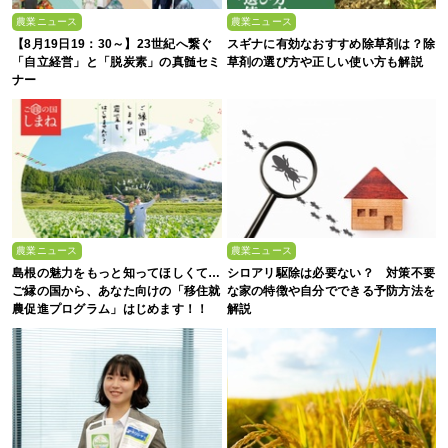
農業ニュース
農業ニュース
【8月19日19：30～】23世紀へ繋ぐ
スギナに有効なおすすめ除草剤は？除
「自立経営」と「脱炭素」の真髄セミ
草剤の選び方や正しい使い方も解説
ナー
農業ニュース
農業ニュース
島根の魅力をもっと知ってほしくて…
シロアリ駆除は必要ない？ 対策不要
ご縁の国から、あなた向けの「移住就
な家の特徴や自分でできる予防方法を
農促進プログラム」はじめます！！
解説