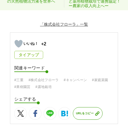
の天然植物活力液を世界へ
と薬用植物栽培で連携協定！
ー農家の収入向上へー
「株式会社フローラ」
+2
タイアップ
関連キーワード
#三重
#株式会社フローラ
#キャンペーン
#家庭菜園
#果樹園芸
#露地栽培
シェアする
URLをコピー