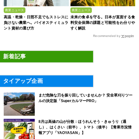
農業ニュース
農業ニュース
高温・乾燥・日照不足でもストレスに
未来の食卓を守る。日本が直面する食
負けない農業へ。バイオスティミュラ
料安全保障の課題と可能性をわ分りや
ント資材の選び方
すく解説
Recommended by
新着記事
タイアップ企画
まだ危険な刃を振り回していませんか？ 安全草刈りツー
ルの決定版「SuperカルマーPRO」
8月は高値の山が分散：ほうれんそう・きゅうり（通
し）、はくさい（前半）、トマト（後半）【青果市況情
報アプリ「YAOYASAN」】