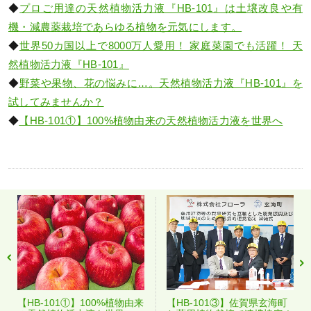
◆
プロご用達の天然植物活力液『HB-101』は土壌改良や有
機・減農薬栽培であらゆる植物を元気にします。
◆
世界50カ国以上で8000万人愛用！ 家庭菜園でも活躍！ 天
然植物活力液『HB‐101』
◆
野菜や果物、花の悩みに…。天然植物活力液『HB-101』を
試してみませんか？
◆
【HB-101①】100%植物由来の天然植物活力液を世界へ
【HB-101①】100%植物由来
【HB-101③】佐賀県玄海町