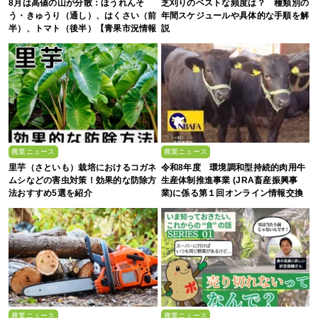
8月は高値の山が分散：ほうれんそ
芝刈りのベストな頻度は？ 種類別の
う・きゅうり（通し）、はくさい（前
年間スケジュールや具体的な手順を解
半）、トマト（後半）【青果市況情報
説
アプリ「YAOYASAN」】
農業ニュース
農業ニュース
里芋（さといも）栽培におけるコガネ
令和8年度 環境調和型持続的肉用牛
ムシなどの害虫対策！効果的な防除方
生産体制推進事業 (JRA畜産振興事
法おすすめ5選を紹介
業)に係る第１回オンライン情報交換
会
農業ニュース
農業ニュース