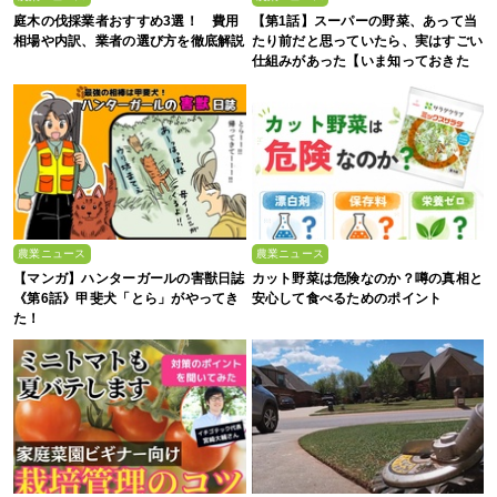
庭木の伐採業者おすすめ3選！ 費用
【第1話】スーパーの野菜、あって当
相場や内訳、業者の選び方を徹底解説
たり前だと思っていたら、実はすごい
仕組みがあった【いま知っておきた
い、これからの”食”の話】
農業ニュース
農業ニュース
【マンガ】ハンターガールの害獣日誌
カット野菜は危険なのか？噂の真相と
《第6話》甲斐犬「とら」がやってき
安心して食べるためのポイント
た！