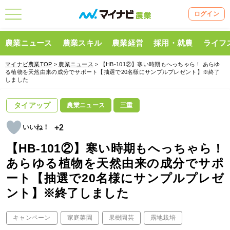
ログイン
農業ニュース
農業スキル
農業経営
採用・就農
ライフ
マイナビ農業TOP
>
農業ニュース
> 【HB-101②】寒い時期もへっちゃら！ あらゆ
る植物を天然由来の成分でサポート【抽選で20名様にサンプルプレゼント】※終了
しました
タイアップ
農業ニュース
三重
+2
【HB-101②】寒い時期もへっちゃら！
あらゆる植物を天然由来の成分でサポ
ート【抽選で20名様にサンプルプレゼ
ント】※終了しました
キャンペーン
家庭菜園
果樹園芸
露地栽培