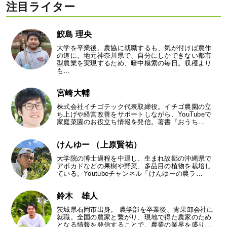
注目ライター
鮫島 理央
大学を卒業後、農協に就職するも、気が付けば農作
の道に。地元神奈川県で、自分にしかできない都市
型農業を実現するため、暗中模索の毎日。収穫より
も…
宮崎大輔
株式会社イチゴテック代表取締役。イチゴ農園の立
ち上げや経営改善をサポートしながら、YouTubeで
家庭菜園のお役立ち情報を発信。著書『おうち…
けんゆー （上原賢祐）
大学院の博士過程を中退し、生まれ故郷の沖縄県で
アボカドなどの果樹や野菜、多品目の植物を栽培し
ている。Youtubeチャンネル「けんゆーの農ラ…
鈴木 雄人
茨城県石岡市出身。 農学部を卒業後、青果卸会社に
就職。全国の農家と繋がり、現地で得た農家のため
となる情報を発信することで、農業の業界を盛り…