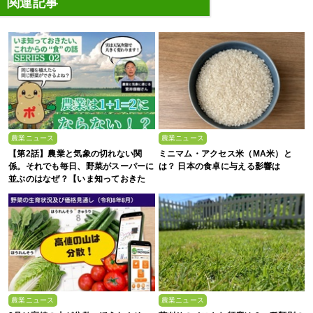
関連記事
農業ニュース
農業ニュース
【第2話】農業と気象の切れない関
ミニマム・アクセス米（MA米）と
係。それでも毎日、野菜がスーパーに
は？ 日本の食卓に与える影響は
並ぶのはなぜ？【いま知っておきた
い、これからの”食”の話】
農業ニュース
農業ニュース