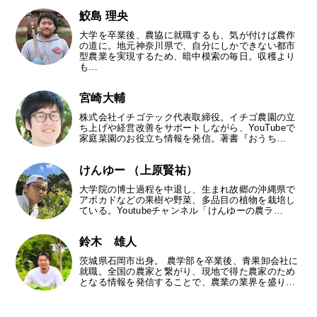
鮫島 理央
大学を卒業後、農協に就職するも、気が付けば農作
の道に。地元神奈川県で、自分にしかできない都市
型農業を実現するため、暗中模索の毎日。収穫より
も…
宮崎大輔
株式会社イチゴテック代表取締役。イチゴ農園の立
ち上げや経営改善をサポートしながら、YouTubeで
家庭菜園のお役立ち情報を発信。著書『おうち…
けんゆー （上原賢祐）
大学院の博士過程を中退し、生まれ故郷の沖縄県で
アボカドなどの果樹や野菜、多品目の植物を栽培し
ている。Youtubeチャンネル「けんゆーの農ラ…
鈴木 雄人
茨城県石岡市出身。 農学部を卒業後、青果卸会社に
就職。全国の農家と繋がり、現地で得た農家のため
となる情報を発信することで、農業の業界を盛り…