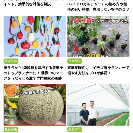
イント、効果的な対策を解説
(ハイドロカルチャー）の始め方や相
性の良い植物、失敗しない管理のコツ
まで徹底解説
生産技術
生産技術
脱サラから4300種を栽培する唐辛子
家庭菜園向け イチゴ苗をランナーで
のトップランナーに！ 世界中のマニ
増やす方法をプロが解説！
アをうならせる激辛専門農家の奇跡
生産技術
生産技術