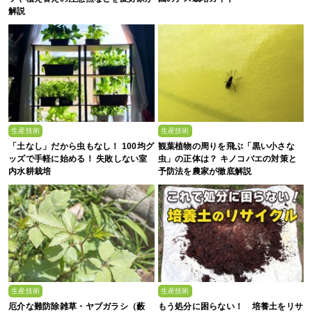
解説
生産技術
生産技術
「土なし」だから虫もなし！ 100均グ
観葉植物の周りを飛ぶ「黒い小さな
ッズで手軽に始める！ 失敗しない室
虫」の正体は？ キノコバエの対策と
内水耕栽培
予防法を農家が徹底解説
生産技術
生産技術
厄介な難防除雑草・ヤブガラシ（藪
もう処分に困らない！ 培養土をリサ