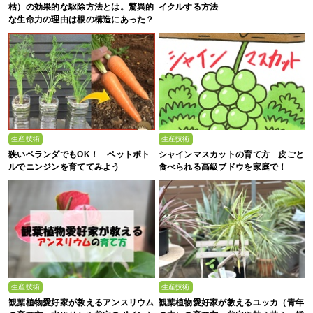
枯）の効果的な駆除方法とは。驚異的
イクルする方法
な生命力の理由は根の構造にあった？
生産技術
生産技術
狭いベランダでもOK！ ペットボト
シャインマスカットの育て方 皮ごと
ルでニンジンを育ててみよう
食べられる高級ブドウを家庭で！
生産技術
生産技術
観葉植物愛好家が教えるアンスリウム
観葉植物愛好家が教えるユッカ（青年