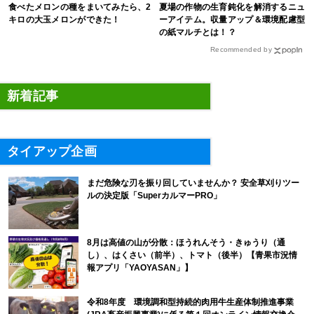
食べたメロンの種をまいてみたら、2
夏場の作物の生育鈍化を解消するニュ
キロの大玉メロンができた！
ーアイテム。収量アップ＆環境配慮型
の紙マルチとは！？
Recommended by
新着記事
タイアップ企画
まだ危険な刃を振り回していませんか？ 安全草刈りツー
ルの決定版「SuperカルマーPRO」
8月は高値の山が分散：ほうれんそう・きゅうり（通
し）、はくさい（前半）、トマト（後半）【青果市況情
報アプリ「YAOYASAN」】
令和8年度 環境調和型持続的肉用牛生産体制推進事業