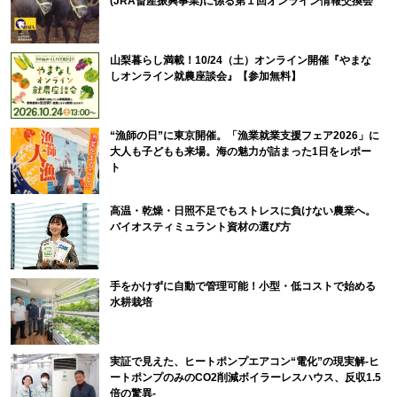
(JRA畜産振興事業)に係る第１回オンライン情報交換会
山梨暮らし満載！10/24（土）オンライン開催『やまな
しオンライン就農座談会』【参加無料】
“漁師の日”に東京開催。「漁業就業支援フェア2026」に
大人も子どもも来場。海の魅力が詰まった1日をレポー
ト
高温・乾燥・日照不足でもストレスに負けない農業へ。
バイオスティミュラント資材の選び方
手をかけずに自動で管理可能！小型・低コストで始める
水耕栽培
実証で見えた、ヒートポンプエアコン“電化”の現実解-ヒ
ートポンプのみのCO2削減ボイラーレスハウス、反収1.5
倍の驚異-