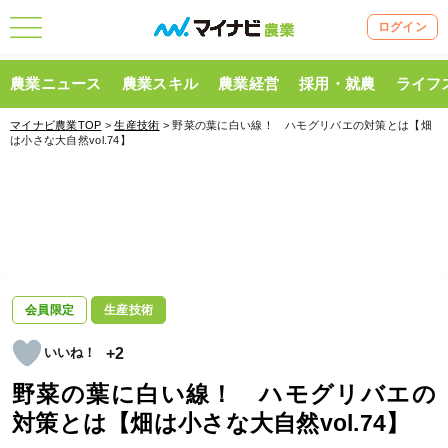
ログイン
農業ニュース
農業スキル
農業経営
採用・就農
ライフ
マイナビ農業TOP
>
生産技術
> 野菜の葉に白い線！ ハモグリバエの対策とは【畑
は小さな大自然vol.74】
会員限定
生産技術
+2
野菜の葉に白い線！ ハモグリバエの
対策とは【畑は小さな大自然vol.74】