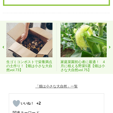
生ゴミコンポストで栄養満点
家庭菜園初心者に最適！ 4
の土作り！【畑は小さな大自
月に植える野菜5選【畑は小
然vol.73】
さな大自然vol.75】
「畑は小さな大自然」
+2
関連キーワード