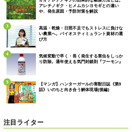
オオアレチノギクの効果的な駆除方法とは。
アレチノギク・ヒメムカシヨモギとの違い
や、発生原因・予防対策を解説
高温・乾燥・日照不足でもストレスに負けな
い農業へ。バイオスティミュラント資材の選
び方
気候変動で早く・長く発生する害虫をしっか
り防除。通年使える気門封鎖剤『フーモン』
【マンガ】ハンターガールの害獣日誌《第9
話》いのちと向き合う解体現場(後編)
注目ライター