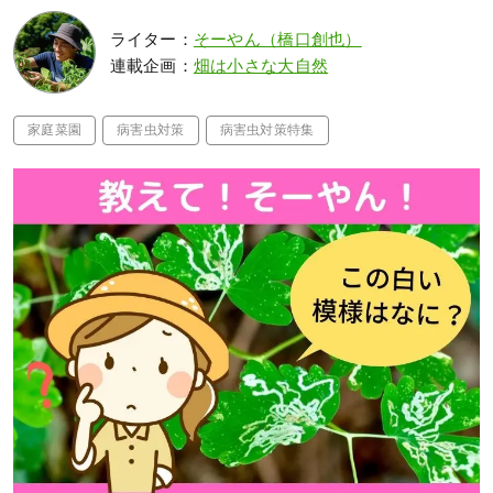
ライター：
そーやん（橋口創也）
連載企画：
畑は小さな大自然
家庭菜園
病害虫対策
病害虫対策特集