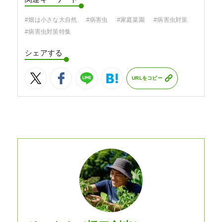
#畑は小さな大自然
#病害虫
#家庭菜園
#病害虫対策
#病害虫対策特集
シェアする
URLをコピー