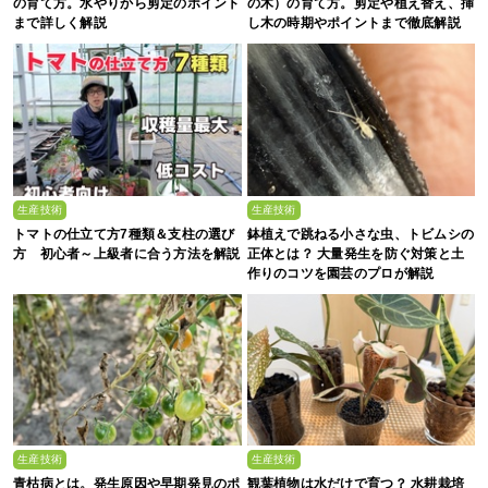
の育て方。水やりから剪定のポイント
の木）の育て方。剪定や植え替え、挿
まで詳しく解説
し木の時期やポイントまで徹底解説
生産技術
生産技術
トマトの仕立て方7種類＆支柱の選び
鉢植えで跳ねる小さな虫、トビムシの
方 初心者～上級者に合う方法を解説
正体とは？ 大量発生を防ぐ対策と土
作りのコツを園芸のプロが解説
生産技術
生産技術
青枯病とは。発生原因や早期発見のポ
観葉植物は水だけで育つ？ 水耕栽培