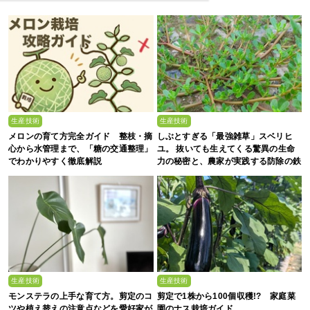
生産技術
生産技術
メロンの育て方完全ガイド 整枝・摘
しぶとすぎる「最強雑草」スベリヒ
心から水管理まで、「糖の交通整理」
ユ。 抜いても生えてくる驚異の生命
でわかりやすく徹底解説
力の秘密と、農家が実践する防除の鉄
則
生産技術
生産技術
モンステラの上手な育て方。剪定のコ
剪定で1株から100個収穫!? 家庭菜
ツや植え替えの注意点などを愛好家が
園のナス栽培ガイド