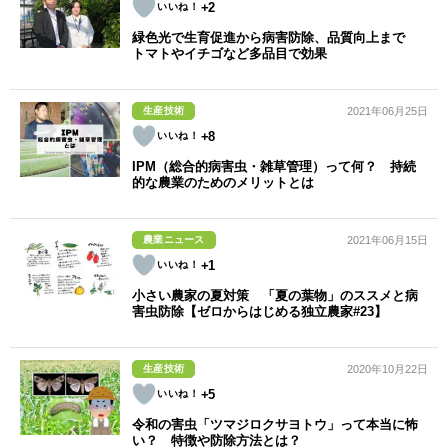
+2
緑色光で生育促進から病害防除、品質向上まで
トマトやイチゴなど多品目で効果
生産技術
2021年06月25日
+8
IPM（総合的病害虫・雑草管理）って何？ 持続
的な農業のためのメリットとは
農業ニュース
2021年06月15日
+1
小さい農家の夏対策 「夏の葉物」のススメと病
害虫防除【ゼロからはじめる独立農家#23】
生産技術
2020年10月22日
+5
令和の害虫「ツマジロクサヨトウ」って本当に怖
い？ 特徴や防除方法とは？