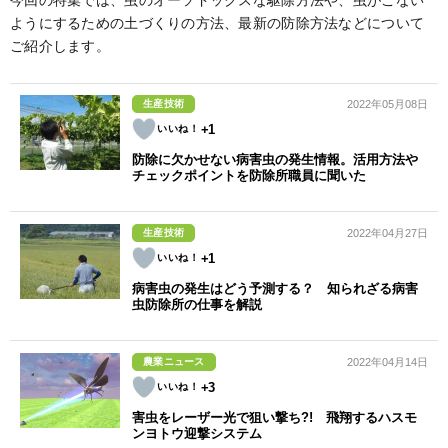
今回の特集では、虫のオーソドックスな駆除方法や、虫がこない
ようにするための土づくりの方法、最新の防除方法などについて
ご紹介します。
生産技術
2022年05月08日
+1
防除に欠かせない病害虫の発生情報。活用方法や
チェックポイントを防除所職員に聞いた
生産技術
2022年04月27日
+1
病害虫の発生はどう予測する？ 知られざる病害
虫防除所の仕事を解説
農業ニュース
2022年04月14日
+3
害虫をレーザー光で狙い撃ち?! 飛翔するハスモ
ンヨトウ迎撃システム