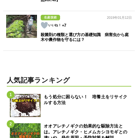
生産技術
2019年01月12日
+7
殺菌剤の種類と選び方の基礎知識 病害虫から庭
木や農作物を守るには？
人気記事ランキング
もう処分に困らない！ 培養土をリサイク
ルする方法
オオアレチノギクの効果的な駆除方法と
は。アレチノギク・ヒメムカシヨモギとの
違いや、発生原因・予防対策を解説