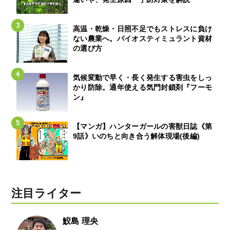
高温・乾燥・日照不足でもストレスに負け
ない農業へ。バイオスティミュラント資材
の選び方
気候変動で早く・長く発生する害虫をしっ
かり防除。通年使える気門封鎖剤『フーモ
ン』
【マンガ】ハンターガールの害獣日誌《第
9話》いのちと向き合う解体現場(後編)
注目ライター
鮫島 理央