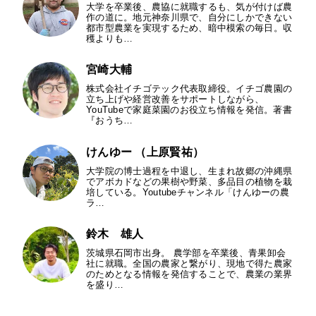
大学を卒業後、農協に就職するも、気が付けば農
作の道に。地元神奈川県で、自分にしかできない
都市型農業を実現するため、暗中模索の毎日。収
穫よりも…
宮崎大輔
株式会社イチゴテック代表取締役。イチゴ農園の
立ち上げや経営改善をサポートしながら、
YouTubeで家庭菜園のお役立ち情報を発信。著書
『おうち…
けんゆー （上原賢祐）
大学院の博士過程を中退し、生まれ故郷の沖縄県
でアボカドなどの果樹や野菜、多品目の植物を栽
培している。Youtubeチャンネル「けんゆーの農
ラ…
鈴木 雄人
茨城県石岡市出身。 農学部を卒業後、青果卸会
社に就職。全国の農家と繋がり、現地で得た農家
のためとなる情報を発信することで、農業の業界
を盛り…