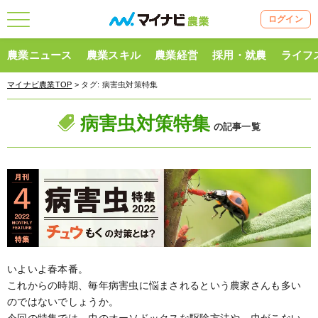
ログイン
農業ニュース
農業スキル
農業経営
採用・就農
ライフ
マイナビ農業TOP
> タグ:
病害虫対策特集
病害虫対策特集
の記事一覧
いよいよ春本番。
これからの時期、毎年病害虫に悩まされるという農家さんも多い
のではないでしょうか。