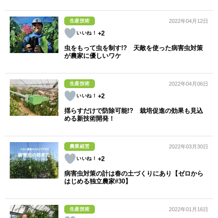
生産技術
2022年04月12日
+2
虫をもって虫を制す!? 天敵を使った病害虫対策
が農家に優しいワケ
生産技術
2022年04月06日
+2
揺らすだけで防除可能!? 栽培促進の効果も見込
める新技術開発！
農業経営
2022年03月30日
+2
病害虫対策の計は春の土づくりにあり【ゼロから
はじめる独立農家#30】
生産技術
2022年01月16日