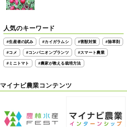
人気のキーワード
#生産者の試み
#カイガラムシ
#害獣対策
#除草剤
#コメ
#コンパニオンプランツ
#スマート農業
#ミニトマト
#農家が教える栽培方法
マイナビ農業コンテンツ