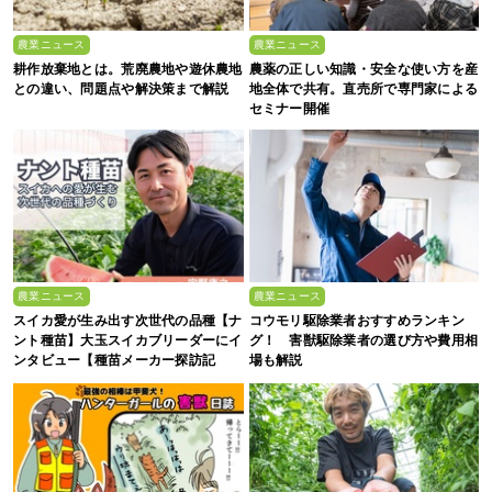
農業ニュース
農業ニュース
耕作放棄地とは。荒廃農地や遊休農地
農薬の正しい知識・安全な使い方を産
との違い、問題点や解決策まで解説
地全体で共有。直売所で専門家による
セミナー開催
農業ニュース
農業ニュース
スイカ愛が生み出す次世代の品種【ナ
コウモリ駆除業者おすすめランキン
ント種苗】大玉スイカブリーダーにイ
グ！ 害獣駆除業者の選び方や費用相
ンタビュー【種苗メーカー探訪記
場も解説
Vol.4】