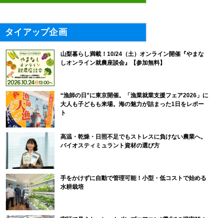
タイアップ企画
山梨暮らし満載！10/24（土）オンライン開催『やまな
しオンライン就農座談会』【参加無料】
“漁師の日”に東京開催。「漁業就業支援フェア2026」に
大人も子どもも来場。海の魅力が詰まった1日をレポー
ト
高温・乾燥・日照不足でもストレスに負けない農業へ。
バイオスティミュラント資材の選び方
手をかけずに自動で管理可能！小型・低コストで始める
水耕栽培