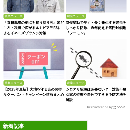
農業ニュース
農業ニュース
「直播栽培の弱点を補う切り札」米ど
気候変動で早く・長く発生する害虫を
ころ・秋田で広がるルミビア™FSに
しっかり防除。通年使える気門封鎖剤
よるイネミズゾウムシ対策
『フーモン』
農業ニュース
農業ニュース
【2025年最新】大地を守る会のお得
シロアリ駆除は必要ない？ 対策不要
なクーポン・キャンペーン情報まとめ
な家の特徴や自分でできる予防方法を
解説
Recommended by
新着記事