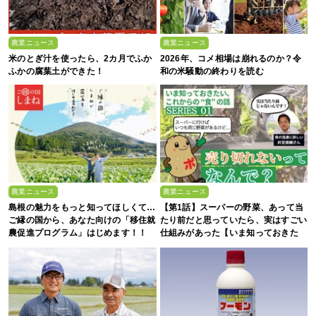
農業ニュース
農業ニュース
米のとぎ汁を使ったら、2カ月でふか
2026年、コメ相場は崩れるのか？令
ふかの腐葉土ができた！
和の米騒動の終わりを読む
農業ニュース
農業ニュース
島根の魅力をもっと知ってほしくて…
【第1話】スーパーの野菜、あって当
ご縁の国から、あなた向けの「移住就
たり前だと思っていたら、実はすごい
農促進プログラム」はじめます！！
仕組みがあった【いま知っておきた
い、これからの”食”の話】