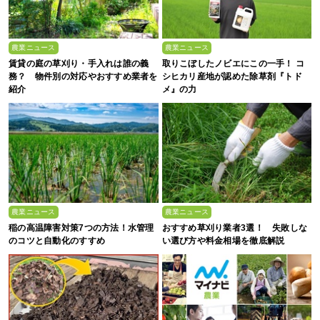
農業ニュース
農業ニュース
賃貸の庭の草刈り・手入れは誰の義
取りこぼしたノビエにこの一手！ コ
務？ 物件別の対応やおすすめ業者を
シヒカリ産地が認めた除草剤『トド
紹介
メ』の力
農業ニュース
農業ニュース
稲の高温障害対策7つの方法！水管理
おすすめ草刈り業者3選！ 失敗しな
のコツと自動化のすすめ
い選び方や料金相場を徹底解説