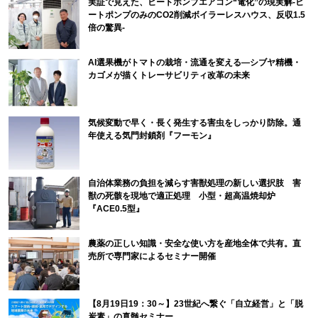
実証で見えた、ヒートポンプエアコン“電化”の現実解-ヒ
ートポンプのみのCO2削減ボイラーレスハウス、反収1.5
倍の驚異-
AI選果機がトマトの栽培・流通を変える―シブヤ精機・
カゴメが描くトレーサビリティ改革の未来
気候変動で早く・長く発生する害虫をしっかり防除。通
年使える気門封鎖剤『フーモン』
自治体業務の負担を減らす害獣処理の新しい選択肢 害
獣の死骸を現地で適正処理 小型・超高温焼却炉
『ACE0.5型』
農薬の正しい知識・安全な使い方を産地全体で共有。直
売所で専門家によるセミナー開催
【8月19日19：30～】23世紀へ繋ぐ「自立経営」と「脱
炭素」の真髄セミナー