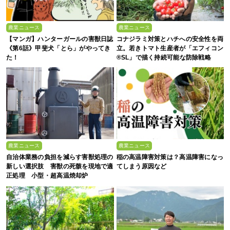
農業ニュース
農業ニュース
【マンガ】ハンターガールの害獣日誌
コナジラミ対策とハチへの安全性を両
《第6話》甲斐犬「とら」がやってき
立。若きトマト生産者が「エフィコン
た！
®SL」で描く持続可能な防除戦略
農業ニュース
農業ニュース
自治体業務の負担を減らす害獣処理の
稲の高温障害対策は？高温障害になっ
新しい選択肢 害獣の死骸を現地で適
てしまう原因など
正処理 小型・超高温焼却炉
『ACE0.5型』