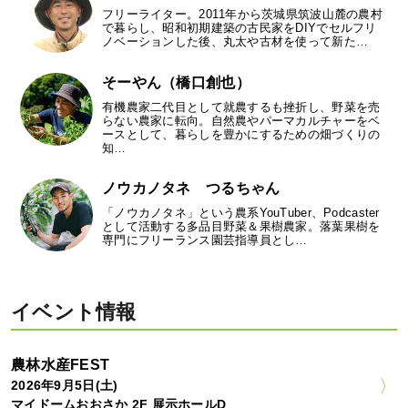
フリーライター。2011年から茨城県筑波山麓の農村
で暮らし、昭和初期建築の古民家をDIYでセルフリ
ノベーションした後、丸太や古材を使って新た…
そーやん（橋口創也）
有機農家二代目として就農するも挫折し、野菜を売
らない農家に転向。自然農やパーマカルチャーをベ
ースとして、暮らしを豊かにするための畑づくりの
知…
ノウカノタネ つるちゃん
「ノウカノタネ」という農系YouTuber、Podcaster
として活動する多品目野菜＆果樹農家。落葉果樹を
専門にフリーランス園芸指導員とし…
イベント情報
農林水産FEST
2026年9月5日(土)
マイドームおおさか 2F 展示ホールD