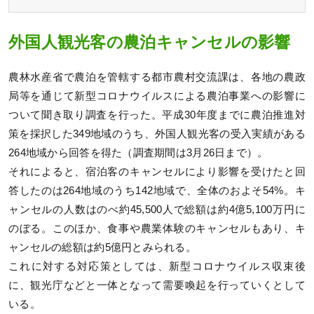
外国人観光客の農泊キャンセルの影響
農林水産省で農泊を管轄する都市農村交流課は、各地の農政
局等を通じて新型コロナウイルスによる農泊事業への影響に
ついて聞き取り調査を行った。平成30年度までに農泊推進対
策を採択した349地域のうち、外国人観光客の受入実績がある
264地域から回答を得た（調査期間は3月26日まで）。
それによると、宿泊客のキャンセルにより影響を受けたと回
答したのは264地域のうち142地域で、全体のおよそ54%。キ
ャンセルの人数はのべ約45,500人で総額は約4億5,100万円に
のぼる。このほか、食事や農業体験のキャンセルもあり、キ
ャンセルの総額は約5億円とみられる。
これに対する対応策としては、新型コロナウイルス収束後
に、観光庁などと一体となって需要喚起を行っていくとして
いる。