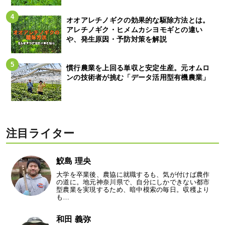
オオアレチノギクの効果的な駆除方法とは。
アレチノギク・ヒメムカシヨモギとの違い
や、発生原因・予防対策を解説
慣行農業を上回る単収と安定生産。元オムロ
ンの技術者が挑む「データ活用型有機農業」
注目ライター
鮫島 理央
大学を卒業後、農協に就職するも、気が付けば農作
の道に。地元神奈川県で、自分にしかできない都市
型農業を実現するため、暗中模索の毎日。収穫より
も…
和田 義弥