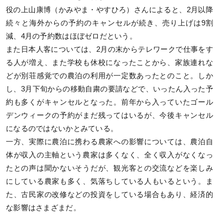
役の上山康博（かみやま・やすひろ）さんによると、2月以降
続々と海外からの予約のキャンセルが続き、売り上げは9割
減、4月の予約数はほぼゼロだという。
また日本人客については、2月の末からテレワークで仕事をす
る人が増え、また学校も休校になったことから、家族連れな
どが別荘感覚での農泊の利用が一定数あったとのこと。しか
し、3月下旬からの移動自粛の要請などで、いったん入った予
約も多くがキャンセルとなった。前年から入っていたゴール
デンウィークの予約がまだ残ってはいるが、今後キャンセル
になるのではないかとみている。
一方、実際に農泊に携わる農家への影響については、農泊自
体が収入の主軸という農家は多くなく、全く収入がなくなっ
たとの声は聞かないそうだが、観光客との交流などを楽しみ
にしている農家も多く、気落ちしている人もいるという。ま
た、古民家の改修などの投資をしている場合もあり、経済的
な影響はさまざまだ。