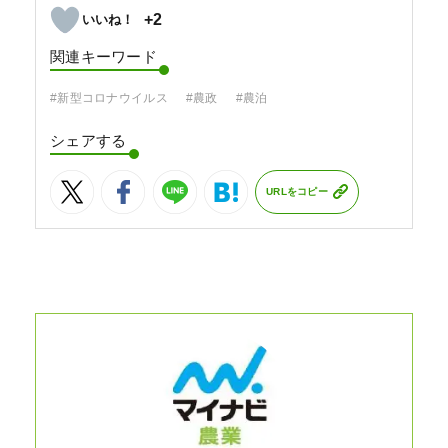
+2
関連キーワード
#新型コロナウイルス
#農政
#農泊
シェアする
URLをコピー