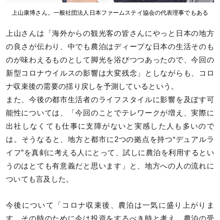
上山康博さん。一般社団法人日本ファームステイ協会の代表理事でもある
上山さんは「海外からの観光客の皆さんにやっと日本の地方
の良さが伝わり、中でも農泊はディープな日本の生活そのも
のが味わえるものとして脚光を浴びつつあったので、今回の
新型コロナウイルスの影響は大変残念」としながらも、コロ
ナ収束後の需要の揺り戻しを予測しているという。
また、今後の都市生活者のライフスタイルに影響を及ぼす可
能性については、「今回のことでテレワークが増え、実際に
出社しなくても仕事に支障がないと実感した人も多いので
は。そうなると、地方と都市に2つの拠点を持つ“デュアルラ
イフ”を真剣に考える人にとって、試しに農泊を利用するとい
うのはとても有意義だと思います」と、地方への人の流れに
ついても言及した。
今後について「コロナ収束後、農泊は一気に盛り上がりま
す。その時のために今は投資をするべき時と考え、農泊の受