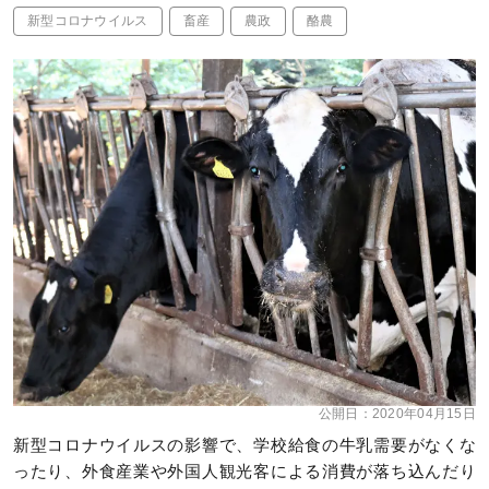
新型コロナウイルス
畜産
農政
酪農
公開日：
2020年04月15日
新型コロナウイルスの影響で、学校給食の牛乳需要がなくな
ったり、外食産業や外国人観光客による消費が落ち込んだり