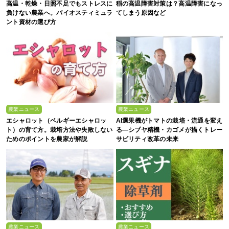
高温・乾燥・日照不足でもストレスに
稲の高温障害対策は？高温障害になっ
負けない農業へ。バイオスティミュラ
てしまう原因など
ント資材の選び方
農業ニュース
農業ニュース
エシャロット（ベルギーエシャロッ
AI選果機がトマトの栽培・流通を変え
ト）の育て方。栽培方法や失敗しない
る―シブヤ精機・カゴメが描くトレー
ためのポイントを農家が解説
サビリティ改革の未来
農業ニュース
農業ニュース