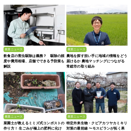
農業ニュース
農業ニュース
飲食店の害虫駆除は義務？ 駆除の頻
農地を探す担い手に地域の情報をどう
度や費用相場、店舗でできる予防策も
届けるか 農地マッチングにつながる
解説
常総市の取り組み
農業ニュース
農業ニュース
菜園士が教えるミミズ式コンポストの
特定外来生物・クビアカツヤカミキリ
作り方！ 生ごみが極上の肥料に化け
対策の最前線 〜モスピランが拓く果