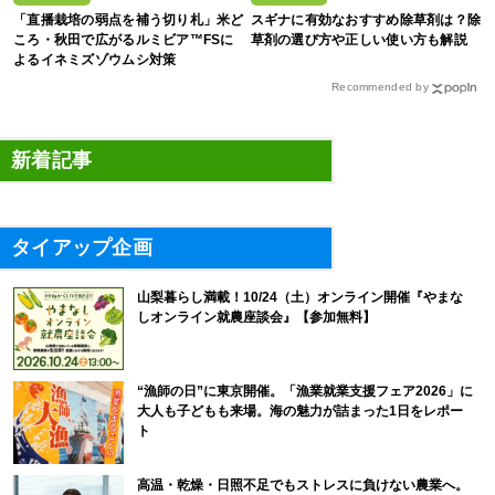
「直播栽培の弱点を補う切り札」米ど
スギナに有効なおすすめ除草剤は？除
ころ・秋田で広がるルミビア™FSに
草剤の選び方や正しい使い方も解説
よるイネミズゾウムシ対策
Recommended by
新着記事
タイアップ企画
山梨暮らし満載！10/24（土）オンライン開催『やまな
しオンライン就農座談会』【参加無料】
“漁師の日”に東京開催。「漁業就業支援フェア2026」に
大人も子どもも来場。海の魅力が詰まった1日をレポー
ト
高温・乾燥・日照不足でもストレスに負けない農業へ。