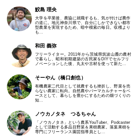
鮫島 理央
大学を卒業後、農協に就職するも、気が付けば農作
の道に。地元神奈川県で、自分にしかできない都市
型農業を実現するため、暗中模索の毎日。収穫より
も…
和田 義弥
フリーライター。2011年から茨城県筑波山麓の農村
で暮らし、昭和初期建築の古民家をDIYでセルフリ
ノベーションした後、丸太や古材を使って新た…
そーやん（橋口創也）
有機農家二代目として就農するも挫折し、野菜を売
らない農家に転向。自然農やパーマカルチャーをベ
ースとして、暮らしを豊かにするための畑づくりの
知…
ノウカノタネ つるちゃん
「ノウカノタネ」という農系YouTuber、Podcaster
として活動する多品目野菜＆果樹農家。落葉果樹を
専門にフリーランス園芸指導員とし…