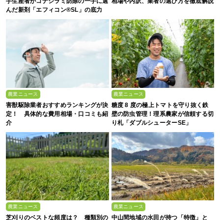
手生産者がコナジラミ防除の一手に選
相場や内訳、業者の選び方を徹底解説
んだ新剤「エフィコン®SL」の底力
農業ニュース
農業ニュース
害獣駆除業者おすすめランキングが決
糖度 8 度の極上トマトを守り抜く鉄
定！ 具体的な費用相場・口コミも紹
壁の防虫管理！理系農家が信頼する切
介
り札「ダブルシューターSE」
農業ニュース
農業ニュース
芝刈りのベストな頻度は？ 種類別の
中山間地域の水田が持つ「特徴」と