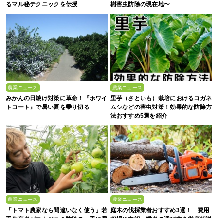
るマル秘テクニックを伝授
樹害虫防除の現在地〜
農業ニュース
農業ニュース
みかんの日焼け対策に革命！『ホワイ
里芋（さといも）栽培におけるコガネ
トコート』で暑い夏を乗り切る
ムシなどの害虫対策！効果的な防除方
法おすすめ5選を紹介
農業ニュース
農業ニュース
「トマト農家なら間違いなく使う」若
庭木の伐採業者おすすめ3選！ 費用