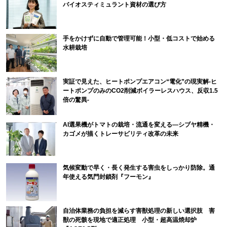
バイオスティミュラント資材の選び方
手をかけずに自動で管理可能！小型・低コストで始める
水耕栽培
実証で見えた、ヒートポンプエアコン“電化”の現実解-ヒ
ートポンプのみのCO2削減ボイラーレスハウス、反収1.5
倍の驚異-
AI選果機がトマトの栽培・流通を変える―シブヤ精機・
カゴメが描くトレーサビリティ改革の未来
気候変動で早く・長く発生する害虫をしっかり防除。通
年使える気門封鎖剤『フーモン』
自治体業務の負担を減らす害獣処理の新しい選択肢 害
獣の死骸を現地で適正処理 小型・超高温焼却炉