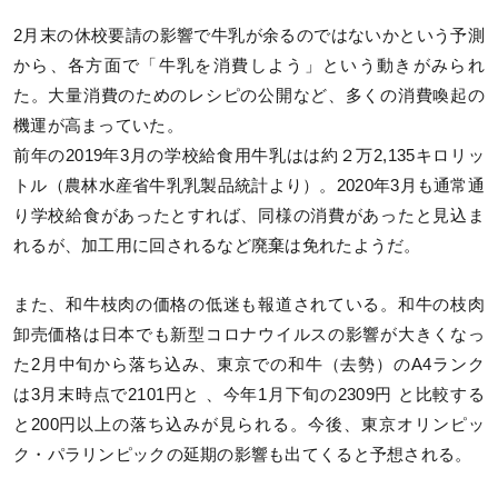
2月末の休校要請の影響で牛乳が余るのではないかという予測
から、各方面で「牛乳を消費しよう」という動きがみられ
た。大量消費のためのレシピの公開など、多くの消費喚起の
機運が高まっていた。
前年の2019年3月の学校給食用牛乳はは約２万2,135キロリッ
トル（農林水産省牛乳乳製品統計より）。2020年3月も通常通
り学校給食があったとすれば、同様の消費があったと見込ま
れるが、加工用に回されるなど廃棄は免れたようだ。
また、和牛枝肉の価格の低迷も報道されている。和牛の枝肉
卸売価格は日本でも新型コロナウイルスの影響が大きくなっ
た2月中旬から落ち込み、東京での和牛（去勢）のA4ランク
は3月末時点で2101円と 、今年1月下旬の2309円 と比較する
と200円以上の落ち込みが見られる。今後、東京オリンピッ
ク・パラリンピックの延期の影響も出てくると予想される。