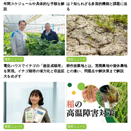
年間スケジュールや具体的な手順を解
は？知られざる多面的機能と課題に迫
説
る
農業ニュース
農業ニュース
電化ハウスでイチゴの「超促成栽培」
耕作放棄地とは。荒廃農地や遊休農地
を実現。イチゴ栽培の省力化と収益拡
との違い、問題点や解決策まで解説
大をめざす
農業ニュース
農業ニュース