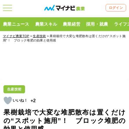
ログイン
農業ニュース
農業スキル
農業経営
採用・就農
ライフ
マイナビ農業TOP
>
生産技術
> 果樹栽培で大変な堆肥散布は置くだけの“スポット施
用”！ ブロック堆肥の効果と使用感
生産技術
+2
果樹栽培で大変な堆肥散布は置くだけ
の“スポット施用”！ ブロック堆肥の