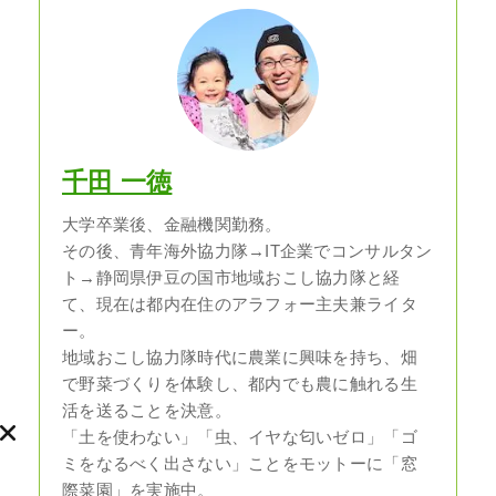
千田 一徳
大学卒業後、金融機関勤務。
その後、青年海外協力隊→IT企業でコンサルタン
ト→静岡県伊豆の国市地域おこし協力隊と経
て、現在は都内在住のアラフォー主夫兼ライタ
ー。
地域おこし協力隊時代に農業に興味を持ち、畑
で野菜づくりを体験し、都内でも農に触れる生
活を送ることを決意。
「土を使わない」「虫、イヤな匂いゼロ」「ゴ
ミをなるべく出さない」ことをモットーに「窓
際菜園」を実施中。