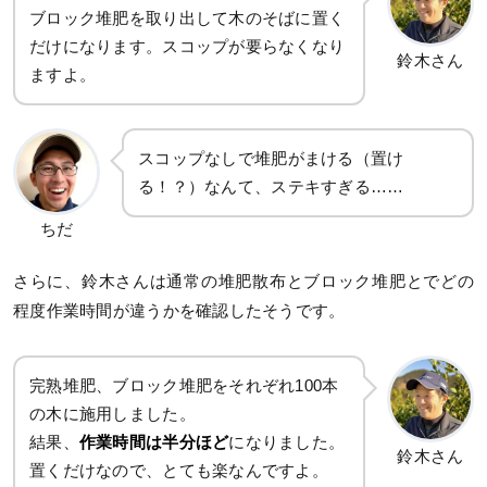
ブロック堆肥を取り出して木のそばに置く
だけになります。スコップが要らなくなり
鈴木さん
ますよ。
スコップなしで堆肥がまける（置け
る！？）なんて、ステキすぎる……
ちだ
さらに、鈴木さんは通常の堆肥散布とブロック堆肥とでどの
程度作業時間が違うかを確認したそうです。
完熟堆肥、ブロック堆肥をそれぞれ100本
の木に施用しました。
結果、
作業時間は半分ほど
になりました。
鈴木さん
置くだけなので、とても楽なんですよ。