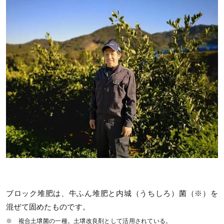
ブロック堆肥は、牛ふん堆肥と内城（うちしろ）菌（※）を
混ぜて固めたものです。
※ 複合土壌菌の一種。土壌改良剤として活用されている。