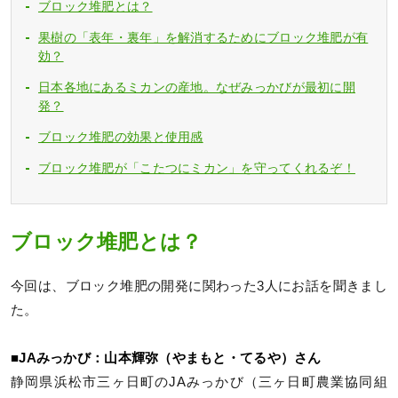
ブロック堆肥とは？
果樹の「表年・裏年」を解消するためにブロック堆肥が有
効？
日本各地にあるミカンの産地。なぜみっかびが最初に開
発？
ブロック堆肥の効果と使用感
ブロック堆肥が「こたつにミカン」を守ってくれるぞ！
ブロック堆肥とは？
今回は、ブロック堆肥の開発に関わった3人にお話を聞きまし
た。
■JAみっかび：山本輝弥（やまもと・てるや）さん
静岡県浜松市三ヶ日町のJAみっかび（三ヶ日町農業協同組