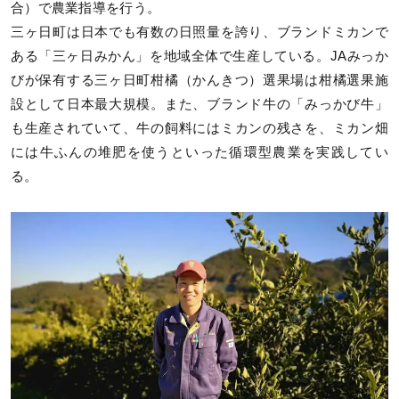
合）で農業指導を行う。
三ヶ日町は日本でも有数の日照量を誇り、ブランドミカンで
ある「三ヶ日みかん」を地域全体で生産している。JAみっか
びが保有する三ヶ日町柑橘（かんきつ）選果場は柑橘選果施
設として日本最大規模。また、ブランド牛の「みっかび牛」
も生産されていて、牛の飼料にはミカンの残さを、ミカン畑
には牛ふんの堆肥を使うといった循環型農業を実践してい
る。