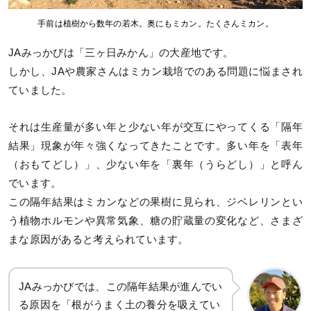
手前は植樹から数年の若木。奥にもミカン。たくさんミカン。
JAみっかびは「三ヶ日みかん」の大産地です。
しかし、JAや農家さんはミカン栽培でのある問題に悩まされ
ていました。
それは生産量が多い年と少ない年が交互にやってくる「隔年
結果」現象が年々強くなってきたことです。多い年を「表年
（おもてどし）」、少ない年を「裏年（うらどし）」と呼ん
でいます。
この隔年結果はミカンなどの果樹に見られ、ジベレリンとい
う植物ホルモンや異常気象、糖の貯蔵量の変化など、さまざ
まな原因があると考えられています。
JAみっかびでは、この隔年結果が進んでい
る原因を「根がうまく土の養分を吸えてい