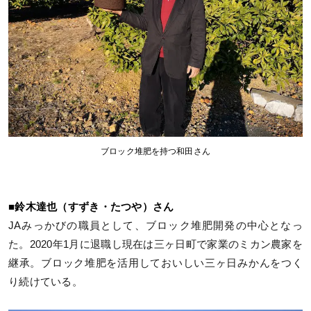
ブロック堆肥を持つ和田さん
■鈴木達也（すずき・たつや）さん
JAみっかびの職員として、ブロック堆肥開発の中心となっ
た。2020年1月に退職し現在は三ヶ日町で家業のミカン農家を
継承。ブロック堆肥を活用しておいしい三ヶ日みかんをつく
り続けている。