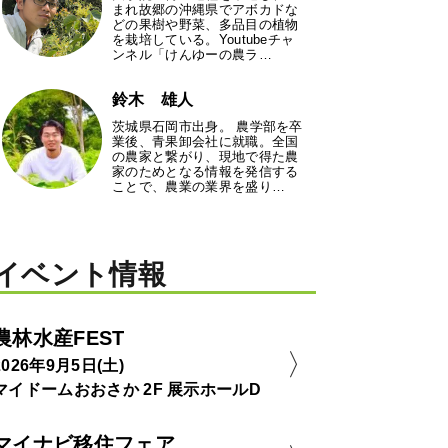
まれ故郷の沖縄県でアボカドな
どの果樹や野菜、多品目の植物
を栽培している。Youtubeチャ
ンネル「けんゆーの農ラ…
鈴木 雄人
茨城県石岡市出身。 農学部を卒
業後、青果卸会社に就職。全国
の農家と繋がり、現地で得た農
家のためとなる情報を発信する
ことで、農業の業界を盛り…
イベント情報
農林水産FEST
2026年9月5日(土)
マイドームおおさか 2F 展示ホールD
マイナビ移住フェア