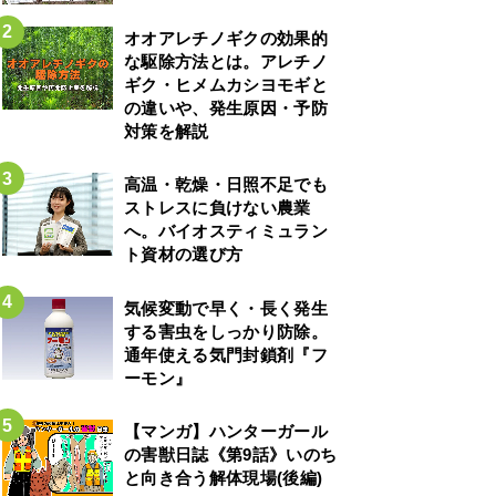
オオアレチノギクの効果的
な駆除方法とは。アレチノ
ギク・ヒメムカシヨモギと
の違いや、発生原因・予防
対策を解説
高温・乾燥・日照不足でも
ストレスに負けない農業
へ。バイオスティミュラン
ト資材の選び方
気候変動で早く・長く発生
する害虫をしっかり防除。
通年使える気門封鎖剤『フ
ーモン』
【マンガ】ハンターガール
の害獣日誌《第9話》いのち
と向き合う解体現場(後編)