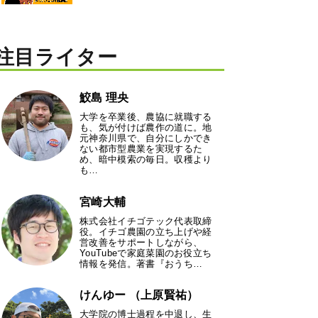
注目ライター
鮫島 理央
大学を卒業後、農協に就職する
も、気が付けば農作の道に。地
元神奈川県で、自分にしかでき
ない都市型農業を実現するた
め、暗中模索の毎日。収穫より
も…
宮崎大輔
株式会社イチゴテック代表取締
役。イチゴ農園の立ち上げや経
営改善をサポートしながら、
YouTubeで家庭菜園のお役立ち
情報を発信。著書『おうち…
けんゆー （上原賢祐）
大学院の博士過程を中退し、生