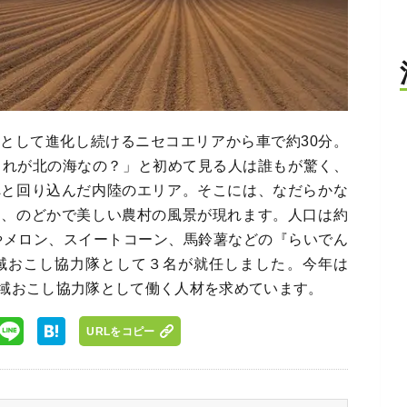
として進化し続けるニセコエリアから車で約30分。
これが北の海なの？」と初めて見る人は誰もが驚く、
へと回り込んだ内陸のエリア。そこには、なだらかな
り、のどかで美しい農村の風景が現れます。人口は約
カやメロン、スイートコーン、馬鈴薯などの『らいでん
域おこし協力隊として３名が就任しました。今年は
域おこし協力隊として働く人材を求めています。
URLをコピー