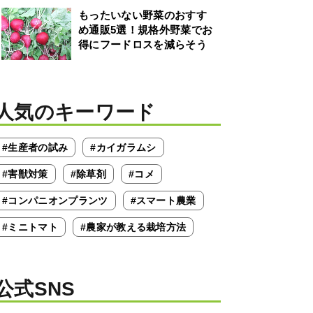
もったいない野菜のおすす
め通販5選！規格外野菜でお
得にフードロスを減らそう
人気のキーワード
#生産者の試み
#カイガラムシ
#害獣対策
#除草剤
#コメ
#コンパニオンプランツ
#スマート農業
#ミニトマト
#農家が教える栽培方法
公式SNS