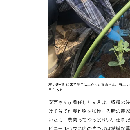
左：共和町に来て半年以上経った安西さん。右上：
日もある
安西さんが着任した９月は、収穫の
けて育てた農作物を収穫する時の農
いたら、農業ってやっぱりいい仕事
ビニールハウス内の片づけは結構な