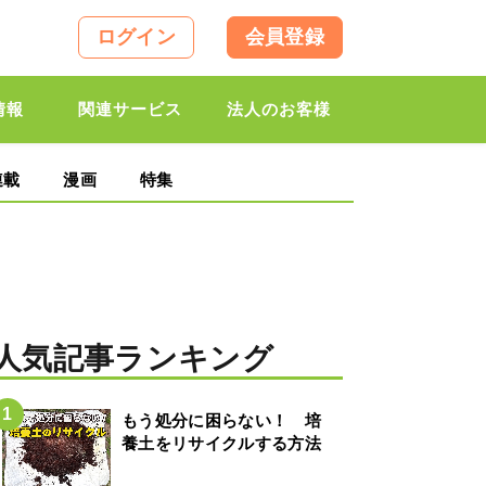
ログイン
会員登録
情報
関連サービス
法人のお客様
連載
漫画
特集
人気記事ランキング
もう処分に困らない！ 培
養土をリサイクルする方法