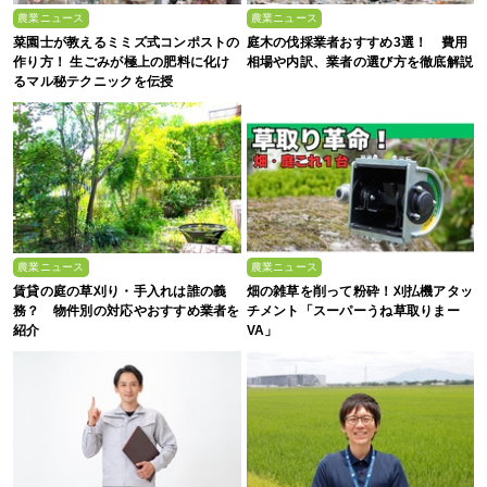
農業ニュース
農業ニュース
菜園士が教えるミミズ式コンポストの
庭木の伐採業者おすすめ3選！ 費用
作り方！ 生ごみが極上の肥料に化け
相場や内訳、業者の選び方を徹底解説
るマル秘テクニックを伝授
農業ニュース
農業ニュース
賃貸の庭の草刈り・手入れは誰の義
畑の雑草を削って粉砕！刈払機アタッ
務？ 物件別の対応やおすすめ業者を
チメント「スーパーうね草取りまー
紹介
VA」