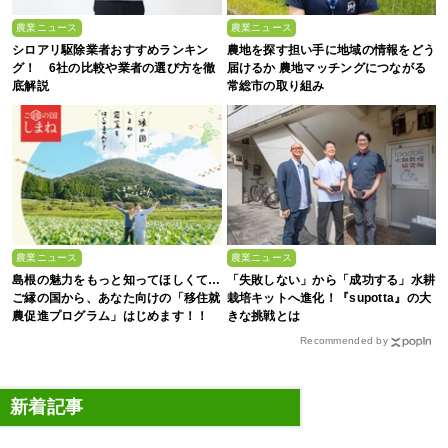
農業ニュース
農業ニュース
シロアリ駆除業者おすすめランキン
農地を探す担い手に地域の情報をどう
グ！ 6社の比較や業者の選び方を徹
届けるか 農地マッチングにつながる
底解説
常総市の取り組み
農業ニュース
農業ニュース
島根の魅力をもっと知ってほしくて…
「失敗しない」から「成功する」水耕
ご縁の国から、あなた向けの「移住就
栽培キットへ進化！『supotta』の大
農促進プログラム」はじめます！！
きな挑戦とは
Recommended by
新着記事