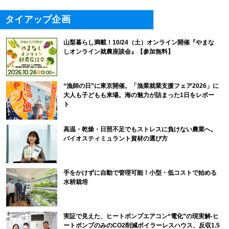
タイアップ企画
山梨暮らし満載！10/24（土）オンライン開催『やまな
しオンライン就農座談会』【参加無料】
“漁師の日”に東京開催。「漁業就業支援フェア2026」に
大人も子どもも来場。海の魅力が詰まった1日をレポー
ト
高温・乾燥・日照不足でもストレスに負けない農業へ。
バイオスティミュラント資材の選び方
手をかけずに自動で管理可能！小型・低コストで始める
水耕栽培
実証で見えた、ヒートポンプエアコン“電化”の現実解-ヒ
ートポンプのみのCO2削減ボイラーレスハウス、反収1.5