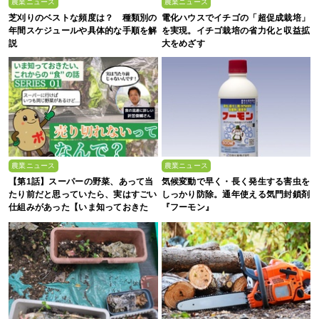
農業ニュース
農業ニュース
芝刈りのベストな頻度は？ 種類別の
電化ハウスでイチゴの「超促成栽培」
年間スケジュールや具体的な手順を解
を実現。イチゴ栽培の省力化と収益拡
説
大をめざす
農業ニュース
農業ニュース
【第1話】スーパーの野菜、あって当
気候変動で早く・長く発生する害虫を
たり前だと思っていたら、実はすごい
しっかり防除。通年使える気門封鎖剤
仕組みがあった【いま知っておきた
『フーモン』
い、これからの”食”の話】