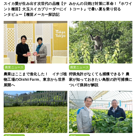
スイカ愛が生み出す次世代の品種【ナ
みかんの日焼け対策に革命！『ホワイ
ント種苗】大玉スイカブリーダーにイ
トコート』で暑い夏を乗り切る
ンタビュー【種苗メーカー探訪記
Vol.4】
農業ニュース
農業ニュース
農業はここまで進化した！ イチゴ植
狩猟免許がなくても捕獲できる？ 農
物工場のOishii Farm、東京から世界
家が知っておきたい鳥獣の許可捕獲に
展開へ
ついて猟師が解説