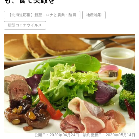
も、食で笑顔を
【北海道応援】新型コロナと農業・酪農
地産地消
新型コロナウイルス
公開日：
2020年04月24日
最終更新日：
2020年05月14日