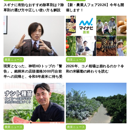
スギナに有効なおすすめ除草剤は？除
【新・農業人フェア2026】今年も開
草剤の選び方や正しい使い方も解説
催します！
農業ニュース
農業ニュース
現実となった、神明HDトップの「警
2026年、コメ相場は崩れるのか？令
告」。銘柄米の店頭価格3000円台前
和の米騒動の終わりを読む
半への回帰と、令和8年産米に待ち受
ける“大暴落”の可能性
農業ニュース
農業ニュース