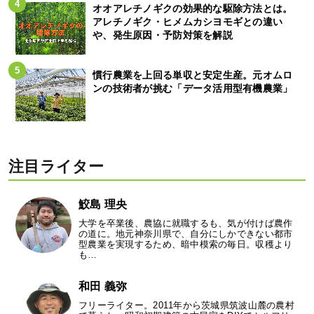
オオアレチノギクの効果的な駆除方法とは。
アレチノギク・ヒメムカシヨモギとの違い
や、発生原因・予防対策を解説
慣行農業を上回る単収と安定生産。元オムロ
ンの技術者が挑む「データ活用型有機農業」
注目ライター
鮫島 理央
大学を卒業後、農協に就職するも、気が付けば農作
の道に。地元神奈川県で、自分にしかできない都市
型農業を実現するため、暗中模索の毎日。収穫より
も…
和田 義弥
フリーライター。2011年から茨城県筑波山麓の農村