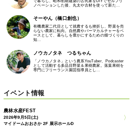
で暮らし、昭和初期建築の古民家をDIYでセルフリ
ノベーションした後、丸太や古材を使って新た…
そーやん（橋口創也）
有機農家二代目として就農するも挫折し、野菜を売
らない農家に転向。自然農やパーマカルチャーをベ
ースとして、暮らしを豊かにするための畑づくりの
知…
ノウカノタネ つるちゃん
「ノウカノタネ」という農系YouTuber、Podcaster
として活動する多品目野菜＆果樹農家。落葉果樹を
専門にフリーランス園芸指導員とし…
イベント情報
農林水産FEST
2026年9月5日(土)
マイドームおおさか 2F 展示ホールD