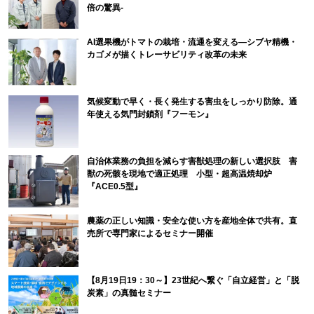
倍の驚異-
AI選果機がトマトの栽培・流通を変える―シブヤ精機・
カゴメが描くトレーサビリティ改革の未来
気候変動で早く・長く発生する害虫をしっかり防除。通
年使える気門封鎖剤『フーモン』
自治体業務の負担を減らす害獣処理の新しい選択肢 害
獣の死骸を現地で適正処理 小型・超高温焼却炉
『ACE0.5型』
農薬の正しい知識・安全な使い方を産地全体で共有。直
売所で専門家によるセミナー開催
【8月19日19：30～】23世紀へ繋ぐ「自立経営」と「脱
炭素」の真髄セミナー