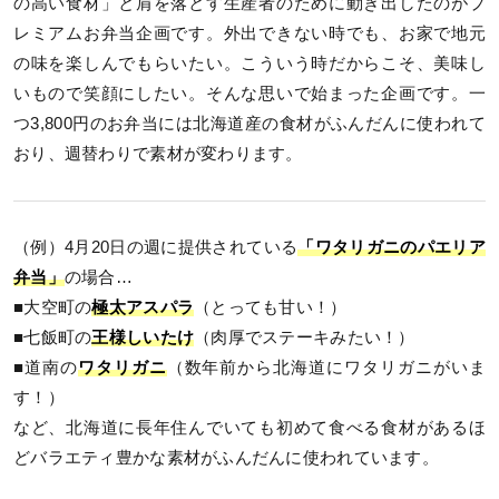
の高い食材」と肩を落とす生産者のために動き出したのがプ
レミアムお弁当企画です。外出できない時でも、お家で地元
の味を楽しんでもらいたい。こういう時だからこそ、美味し
いもので笑顔にしたい。そんな思いで始まった企画です。一
つ3,800円のお弁当には北海道産の食材がふんだんに使われて
おり、週替わりで素材が変わります。
（例）4月20日の週に提供されている
「ワタリガニのパエリア
弁当」
の場合…
■大空町の
極太アスパラ
（とっても甘い！）
■七飯町の
王様しいたけ
（肉厚でステーキみたい！）
■道南の
ワタリガニ
（数年前から北海道にワタリガニがいま
す！）
など、北海道に長年住んでいても初めて食べる食材があるほ
どバラエティ豊かな素材がふんだんに使われています。