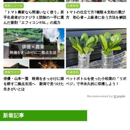
農業ニュース
生産技術
「トマト農家なら間違いなく使う」若
トマトの仕立て方7種類＆支柱の選び
手生産者がコナジラミ防除の一手に選
方 初心者～上級者に合う方法を解説
んだ新剤「エフィコン®SL」の底力
農家ライフ
生産技術
俳優・山本一賢 映画をきっかけに畑
ペットボトルを使った小松菜の「リボ
を耕す二拠点生活へ 新潟で見つけた
ベジ」で半永久的に収穫しよう！
生きがいとは
Recommended by
新着記事