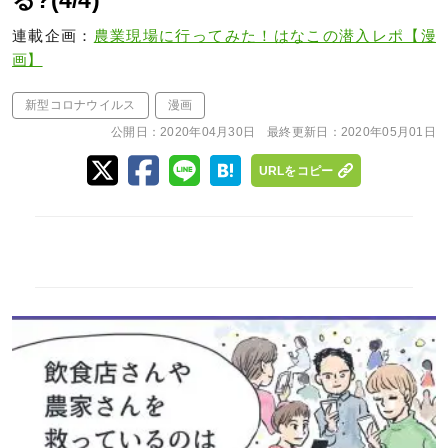
る?(4/4)
連載企画：
農業現場に行ってみた！はなこの潜入レポ【漫
画】
新型コロナウイルス
漫画
公開日：
2020年04月30日
最終更新日：
2020年05月01日
URLをコピー