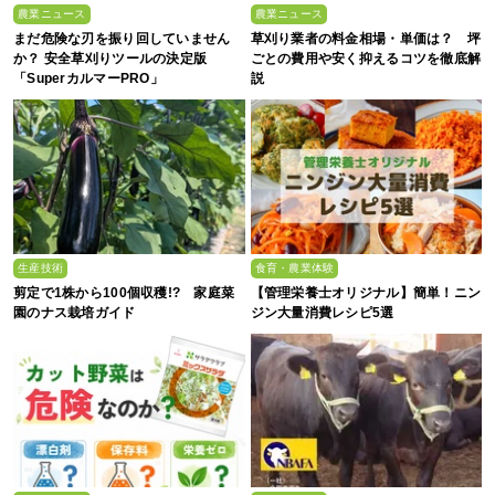
農業ニュース
農業ニュース
まだ危険な刃を振り回していません
草刈り業者の料金相場・単価は？ 坪
か？ 安全草刈りツールの決定版
ごとの費用や安く抑えるコツを徹底解
「SuperカルマーPRO」
説
生産技術
食育・農業体験
剪定で1株から100個収穫!? 家庭菜
【管理栄養士オリジナル】簡単！ニン
園のナス栽培ガイド
ジン大量消費レシピ5選