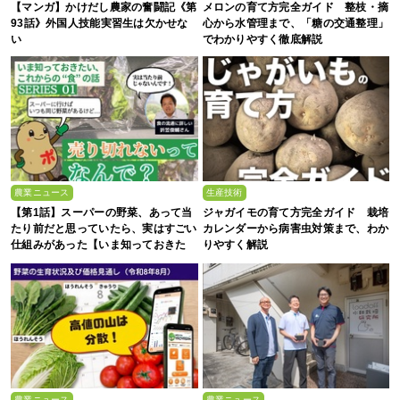
【マンガ】かけだし農家の奮闘記《第
メロンの育て方完全ガイド 整枝・摘
93話》外国人技能実習生は欠かせな
心から水管理まで、「糖の交通整理」
い
でわかりやすく徹底解説
農業ニュース
生産技術
【第1話】スーパーの野菜、あって当
ジャガイモの育て方完全ガイド 栽培
たり前だと思っていたら、実はすごい
カレンダーから病害虫対策まで、わか
仕組みがあった【いま知っておきた
りやすく解説
い、これからの”食”の話】
農業ニュース
農業ニュース