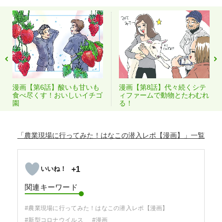
漫画【第6話】酸いも甘いも
漫画【第8話】代々続くシテ
食べ尽くす！おいしいイチゴ
ィファームで動物とたわむれ
園
る！
「農業現場に行ってみた！はなこの潜入レポ【漫画】」
+1
関連キーワード
#農業現場に行ってみた！はなこの潜入レポ【漫画】
#新型コロナウイルス
#漫画