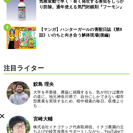
気候変動で早く・長く発生する害虫をしっか
り防除。通年使える気門封鎖剤『フーモン』
【マンガ】ハンターガールの害獣日誌《第9
話》いのちと向き合う解体現場(後編)
注目ライター
鮫島 理央
大学を卒業後、農協に就職するも、気が付けば農作
の道に。地元神奈川県で、自分にしかできない都市
型農業を実現するため、暗中模索の毎日。収穫より
も…
宮崎大輔
株式会社イチゴテック代表取締役。イチゴ農園の立
ち上げや経営改善をサポートしながら、YouTubeで