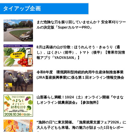
タイアップ企画
まだ危険な刃を振り回していませんか？ 安全草刈りツー
ルの決定版「SuperカルマーPRO」
8月は高値の山が分散：ほうれんそう・きゅうり（通
し）、はくさい（前半）、トマト（後半）【青果市況情
報アプリ「YAOYASAN」】
令和8年度 環境調和型持続的肉用牛生産体制推進事業
(JRA畜産振興事業)に係る第１回オンライン情報交換会
山梨暮らし満載！10/24（土）オンライン開催『やまな
しオンライン就農座談会』【参加無料】
“漁師の日”に東京開催。「漁業就業支援フェア2026」に
大人も子どもも来場。海の魅力が詰まった1日をレポー