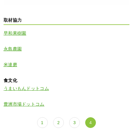
取材協力
早和果樹園
永島農園
米達磨
食文化
うまいもんドットコム
豊洲市場ドットコム
1
2
3
4