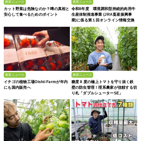
農業ニュース
農業ニュース
カット野菜は危険なのか？噂の真相と
令和8年度 環境調和型持続的肉用牛
安心して食べるためのポイント
生産体制推進事業 (JRA畜産振興事
業)に係る第１回オンライン情報交換
会
農業ニュース
農業ニュース
イチゴの植物工場Oishii Farmが年内
糖度 8 度の極上トマトを守り抜く鉄
にも国内販売へ
壁の防虫管理！理系農家が信頼する切
り札「ダブルシューターSE」