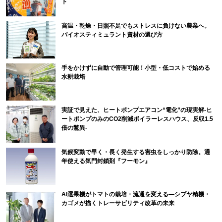
ト
高温・乾燥・日照不足でもストレスに負けない農業へ。
バイオスティミュラント資材の選び方
手をかけずに自動で管理可能！小型・低コストで始める
水耕栽培
実証で見えた、ヒートポンプエアコン“電化”の現実解-ヒ
ートポンプのみのCO2削減ボイラーレスハウス、反収1.5
倍の驚異-
気候変動で早く・長く発生する害虫をしっかり防除。通
年使える気門封鎖剤『フーモン』
AI選果機がトマトの栽培・流通を変える―シブヤ精機・
カゴメが描くトレーサビリティ改革の未来