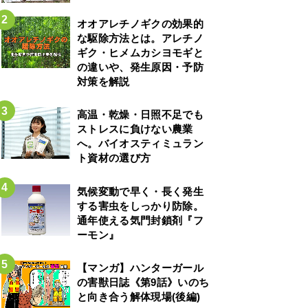
オオアレチノギクの効果的
な駆除方法とは。アレチノ
ギク・ヒメムカシヨモギと
の違いや、発生原因・予防
対策を解説
高温・乾燥・日照不足でも
ストレスに負けない農業
へ。バイオスティミュラン
ト資材の選び方
気候変動で早く・長く発生
する害虫をしっかり防除。
通年使える気門封鎖剤『フ
ーモン』
【マンガ】ハンターガール
の害獣日誌《第9話》いのち
と向き合う解体現場(後編)