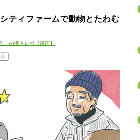
くシティファームで動物とたわむ
なこの潜入レポ【漫画】
鶏