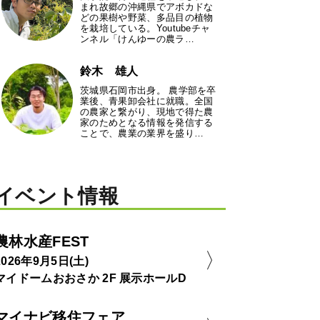
まれ故郷の沖縄県でアボカドな
どの果樹や野菜、多品目の植物
を栽培している。Youtubeチャ
ンネル「けんゆーの農ラ…
鈴木 雄人
茨城県石岡市出身。 農学部を卒
業後、青果卸会社に就職。全国
の農家と繋がり、現地で得た農
家のためとなる情報を発信する
ことで、農業の業界を盛り…
イベント情報
農林水産FEST
2026年9月5日(土)
マイドームおおさか 2F 展示ホールD
マイナビ移住フェア