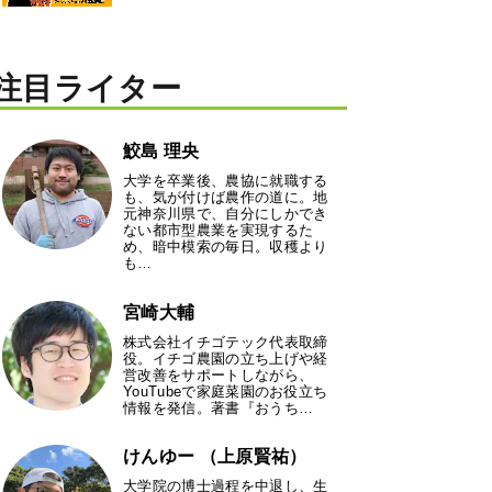
注目ライター
鮫島 理央
大学を卒業後、農協に就職する
も、気が付けば農作の道に。地
元神奈川県で、自分にしかでき
ない都市型農業を実現するた
め、暗中模索の毎日。収穫より
も…
宮崎大輔
株式会社イチゴテック代表取締
役。イチゴ農園の立ち上げや経
営改善をサポートしながら、
YouTubeで家庭菜園のお役立ち
情報を発信。著書『おうち…
けんゆー （上原賢祐）
大学院の博士過程を中退し、生