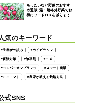
もったいない野菜のおすす
め通販5選！規格外野菜でお
得にフードロスを減らそう
人気のキーワード
#生産者の試み
#カイガラムシ
#害獣対策
#除草剤
#コメ
#コンパニオンプランツ
#スマート農業
#ミニトマト
#農家が教える栽培方法
公式SNS