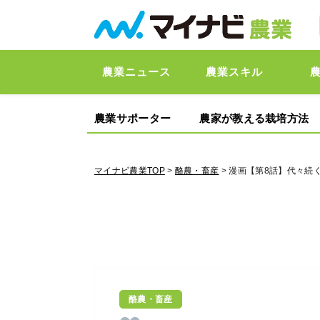
農業ニュース
農業スキル
農業サポーター
農家が教える栽培方法
マイナビ農業TOP
>
酪農・畜産
> 漫画【第8話】代々
酪農・畜産