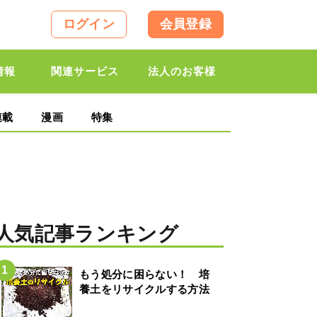
ログイン
会員登録
情報
関連サービス
法人のお客様
連載
漫画
特集
人気記事ランキング
もう処分に困らない！ 培
養土をリサイクルする方法