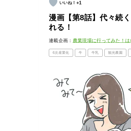
+1
漫画【第8話】代々続
れる！
連載企画：
農業現場に行ってみた！は
6次産業化
牛
牛乳
観光農園