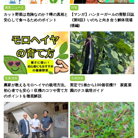
農業ニュース
狩猟
カット野菜は危険なのか？噂の真相と
【マンガ】ハンターガールの害獣日誌
安心して食べるためのポイント
《第9話》いのちと向き合う解体現場
(後編)
生産技術
生産技術
農家が教えるモロヘイヤの栽培方法。
剪定で1株から100個収穫!? 家庭菜
初心者でも安心！収穫のコツや育て方
園のナス栽培ガイド
のポイントを徹底解説