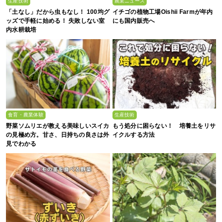
生産技術
農業ニュース
「土なし」だから虫もなし！ 100均グ
イチゴの植物工場Oishii Farmが年内
ッズで手軽に始める！ 失敗しない室
にも国内販売へ
内水耕栽培
食育・農業体験
生産技術
野菜ソムリエが教える美味しいスイカ
もう処分に困らない！ 培養土をリサ
の見極め方。甘さ、日持ちの良さは外
イクルする方法
見でわかる