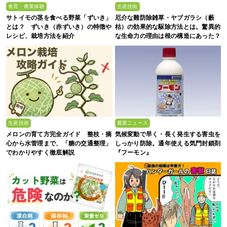
食育・農業体験
生産技術
サトイモの茎を食べる野菜「ずいき」
厄介な難防除雑草・ヤブガラシ（藪
とは？ ずいき（赤ずいき）の特徴や
枯）の効果的な駆除方法とは。驚異的
レシピ、栽培方法を紹介
な生命力の理由は根の構造にあった？
生産技術
農業ニュース
メロンの育て方完全ガイド 整枝・摘
気候変動で早く・長く発生する害虫を
心から水管理まで、「糖の交通整理」
しっかり防除。通年使える気門封鎖剤
でわかりやすく徹底解説
『フーモン』