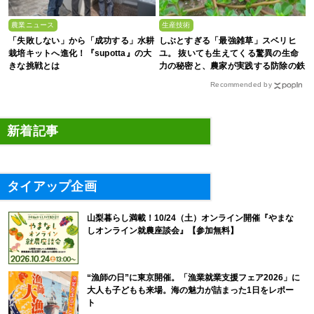
農業ニュース
生産技術
「失敗しない」から「成功する」水耕
しぶとすぎる「最強雑草」スベリヒ
栽培キットへ進化！『supotta』の大
ユ。 抜いても生えてくる驚異の生命
きな挑戦とは
力の秘密と、農家が実践する防除の鉄
則
Recommended by
新着記事
タイアップ企画
山梨暮らし満載！10/24（土）オンライン開催『やまな
しオンライン就農座談会』【参加無料】
“漁師の日”に東京開催。「漁業就業支援フェア2026」に
大人も子どもも来場。海の魅力が詰まった1日をレポー
ト