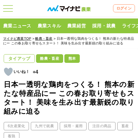
ログイン
農業ニュース
農業スキル
農業経営
採用・就農
ライフ
マイナビ農業TOP
>
酪農・畜産
> 日本一透明な鶏肉をつくる！ 熊本の新たな特産品
にー この春お取り寄せもスタート！ 美味を生み出す最新鋭の取り組みに迫る
タイアップ
酪農・畜産
熊本
+4
日本一透明な鶏肉をつくる！ 熊本の新
たな特産品にー この春お取り寄せもス
タート！ 美味を生み出す最新鋭の取り
組みに迫る
6次産業化
九州で就農
採用・雇用
注目の商品
畜産
養鶏