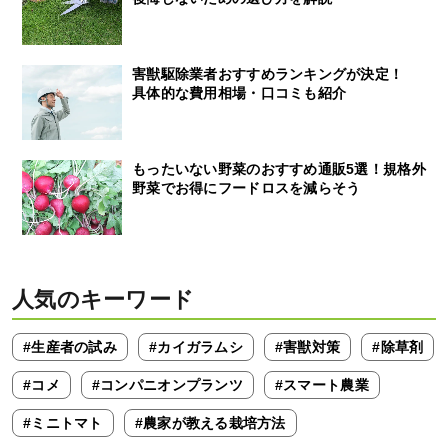
害獣駆除業者おすすめランキングが決定！
具体的な費用相場・口コミも紹介
もったいない野菜のおすすめ通販5選！規格外
野菜でお得にフードロスを減らそう
人気のキーワード
#生産者の試み
#カイガラムシ
#害獣対策
#除草剤
#コメ
#コンパニオンプランツ
#スマート農業
#ミニトマト
#農家が教える栽培方法