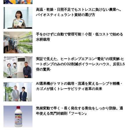
高温・乾燥・日照不足でもストレスに負けない農業へ。
バイオスティミュラント資材の選び方
手をかけずに自動で管理可能！小型・低コストで始める
水耕栽培
実証で見えた、ヒートポンプエアコン“電化”の現実解-ヒ
ートポンプのみのCO2削減ボイラーレスハウス、反収1.5
倍の驚異-
AI選果機がトマトの栽培・流通を変える―シブヤ精機・
カゴメが描くトレーサビリティ改革の未来
気候変動で早く・長く発生する害虫をしっかり防除。通
年使える気門封鎖剤『フーモン』