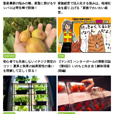
畜産農家の悩みの種。家畜に群がるサ
家族経営で法人化する強みは。地域社
シバエは寄生蜂で防除！
会を盛り上げる「家族でわいわい経
営」
生産技術
狩猟
初心者でも失敗しないイチジク剪定の
【マンガ】ハンターガールの害獣日誌
コツ！ 夏果と秋果の結果習性の違い
《第8話》いのちと向き合う解体現場
を理解して正しく切る！
(前編)