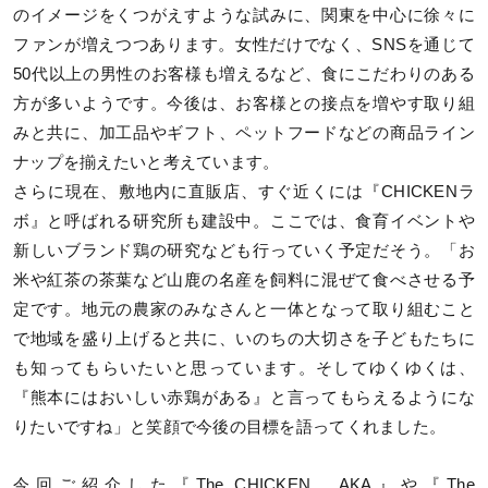
のイメージをくつがえすような試みに、関東を中心に徐々に
ファンが増えつつあります。女性だけでなく、SNSを通じて
50代以上の男性のお客様も増えるなど、食にこだわりのある
方が多いようです。今後は、お客様との接点を増やす取り組
みと共に、加工品やギフト、ペットフードなどの商品ライン
ナップを揃えたいと考えています。
さらに現在、敷地内に直販店、すぐ近くには『CHICKENラ
ボ』と呼ばれる研究所も建設中。ここでは、食育イベントや
新しいブランド鶏の研究なども行っていく予定だそう。「お
米や紅茶の茶葉など山鹿の名産を飼料に混ぜて食べさせる予
定です。地元の農家のみなさんと一体となって取り組むこと
で地域を盛り上げると共に、いのちの大切さを子どもたちに
も知ってもらいたいと思っています。そしてゆくゆくは、
『熊本にはおいしい赤鶏がある』と言ってもらえるようにな
りたいですね」と笑顔で今後の目標を語ってくれました。
今回ご紹介した『The CHICKEN AKA』や『The