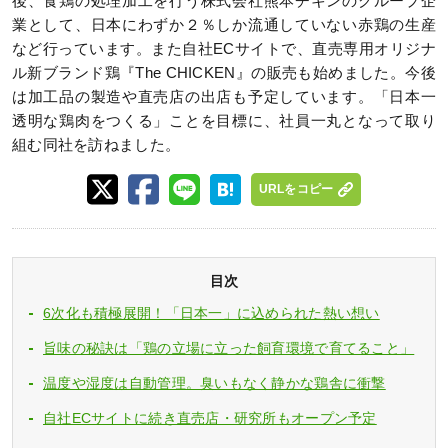
後、食鶏の処理加工を行う株式会社熊本チキンのグループ企
業として、日本にわずか２％しか流通していない赤鶏の生産
など行っています。また自社ECサイトで、直売専用オリジナ
ル新ブランド鶏『The CHICKEN』の販売も始めました。今後
は加工品の製造や直売店の出店も予定しています。「日本一
透明な鶏肉をつくる」ことを目標に、社員一丸となって取り
組む同社を訪ねました。
URLをコピー
目次
6次化も積極展開！「日本一」に込められた熱い想い
旨味の秘訣は「鶏の立場に立った飼育環境で育てること」
温度や湿度は自動管理。臭いもなく静かな鶏舎に衝撃
自社ECサイトに続き直売店・研究所もオープン予定