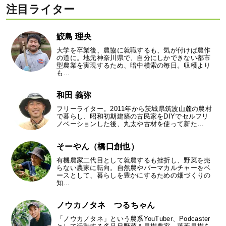
注目ライター
鮫島 理央
大学を卒業後、農協に就職するも、気が付けば農作
の道に。地元神奈川県で、自分にしかできない都市
型農業を実現するため、暗中模索の毎日。収穫より
も…
和田 義弥
フリーライター。2011年から茨城県筑波山麓の農村
で暮らし、昭和初期建築の古民家をDIYでセルフリ
ノベーションした後、丸太や古材を使って新た…
そーやん（橋口創也）
有機農家二代目として就農するも挫折し、野菜を売
らない農家に転向。自然農やパーマカルチャーをベ
ースとして、暮らしを豊かにするための畑づくりの
知…
ノウカノタネ つるちゃん
「ノウカノタネ」という農系YouTuber、Podcaster