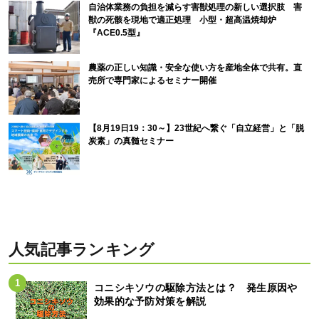
自治体業務の負担を減らす害獣処理の新しい選択肢 害
獣の死骸を現地で適正処理 小型・超高温焼却炉
『ACE0.5型』
農薬の正しい知識・安全な使い方を産地全体で共有。直
売所で専門家によるセミナー開催
【8月19日19：30～】23世紀へ繋ぐ「自立経営」と「脱
炭素」の真髄セミナー
人気記事ランキング
コニシキソウの駆除方法とは？ 発生原因や
効果的な予防対策を解説