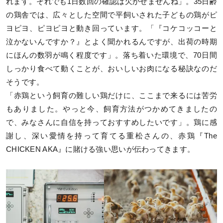
れます。それでも1日数回の確認は欠かせませんね」。35日齢
の鶏舎では、広々とした空間で平飼いされた子どもの鶏がピ
ヨピヨ、ピヨピヨと動き回っています。「『コケコッコーと
泣かないんですか？』とよく聞かれるんですが、出荷の時期
にほんの数羽が鳴く程度です」。落ち着いた環境で、70日間
しっかり食べて動くことが、おいしいお肉になる秘訣なのだ
そうです。
「赤鶏という飼育の難しい鶏だけに、ここまで来るには苦労
もありました。やっと今、飼育方法がつかめてきましたの
で、みなさんに自信を持っておすすめしたいです」。鶏に感
謝し、深い愛情を持って育てる重松さんの、赤鶏『The
CHICKEN AKA』に賭ける強い思いが伝わってきます。