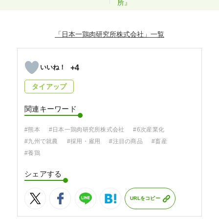
所』
「日本一鶏肉研究所株式会社」
+4
タイアップ
関連キーワード
#熊本
#日本一鶏肉研究所株式会社
#6次産業化
#九州で就農
#採用・雇用
#注目の商品
#畜産
#養鶏
シェアする
URLをコピー