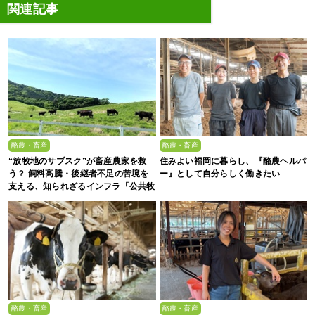
関連記事
酪農・畜産
酪農・畜産
“放牧地のサブスク”が畜産農家を救
住みよい福岡に暮らし、『酪農ヘルパ
う？ 飼料高騰・後継者不足の苦境を
ー』として自分らしく働きたい
支える、知られざるインフラ「公共牧
場」
酪農・畜産
酪農・畜産