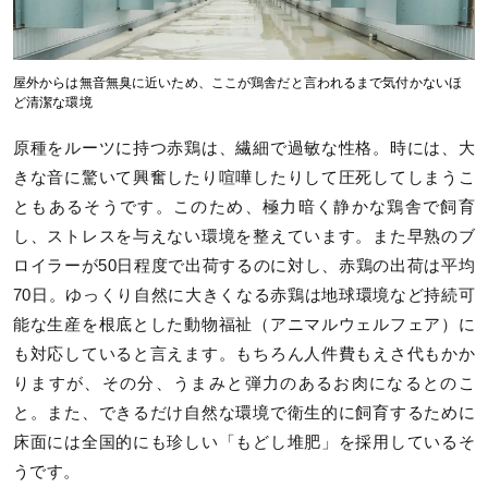
屋外からは無音無臭に近いため、ここが鶏舎だと言われるまで気付かないほ
ど清潔な環境
原種をルーツに持つ赤鶏は、繊細で過敏な性格。時には、大
きな音に驚いて興奮したり喧嘩したりして圧死してしまうこ
ともあるそうです。このため、極力暗く静かな鶏舎で飼育
し、ストレスを与えない環境を整えています。また早熟のブ
ロイラーが50日程度で出荷するのに対し、赤鶏の出荷は平均
70日。ゆっくり自然に大きくなる赤鶏は地球環境など持続可
能な生産を根底とした動物福祉（アニマルウェルフェア）に
も対応していると言えます。もちろん人件費もえさ代もかか
りますが、その分、うまみと弾力のあるお肉になるとのこ
と。また、できるだけ自然な環境で衛生的に飼育するために
床面には全国的にも珍しい「もどし堆肥」を採用しているそ
うです。