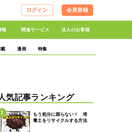
ログイン
会員登録
情報
関連サービス
法人のお客様
連載
漫画
特集
人気記事ランキング
もう処分に困らない！ 培
養土をリサイクルする方法