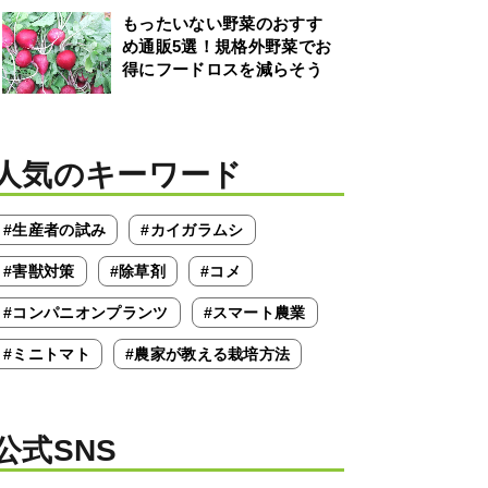
もったいない野菜のおすす
め通販5選！規格外野菜でお
得にフードロスを減らそう
人気のキーワード
#生産者の試み
#カイガラムシ
#害獣対策
#除草剤
#コメ
#コンパニオンプランツ
#スマート農業
#ミニトマト
#農家が教える栽培方法
公式SNS