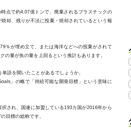
の時点で約4.07億トンで、廃棄されるプラスチックの
％が焼却、残りが不法に投棄・焼却されているという報
79％が埋め立て、または海洋などへの投棄がされて
チックの量が魚の量を上回るという推計もあります。
いう単語を聞いたことがあるでしょうか。
opment Goals」の略で「持続可能な開発目標」という意味に
で採択され、国連に加盟している193カ国が2016年から
17の目標の総称です。