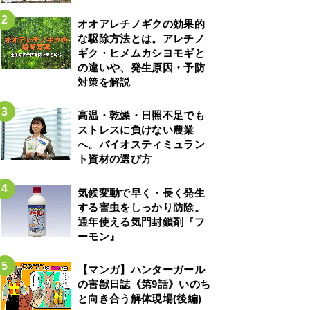
オオアレチノギクの効果的
な駆除方法とは。アレチノ
ギク・ヒメムカシヨモギと
の違いや、発生原因・予防
対策を解説
高温・乾燥・日照不足でも
ストレスに負けない農業
へ。バイオスティミュラン
ト資材の選び方
気候変動で早く・長く発生
する害虫をしっかり防除。
通年使える気門封鎖剤『フ
ーモン』
【マンガ】ハンターガール
の害獣日誌《第9話》いのち
と向き合う解体現場(後編)