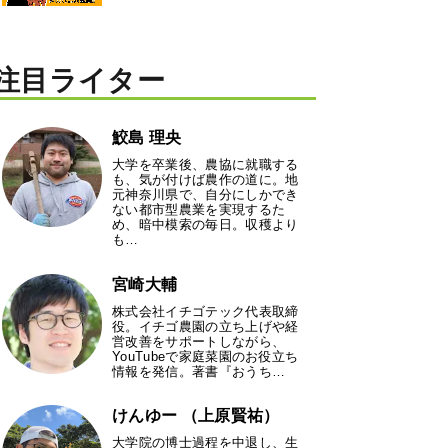
注目ライター
鮫島 理央
大学を卒業後、農協に就職する
も、気が付けば農作の道に。地
元神奈川県で、自分にしかでき
ない都市型農業を実現するた
め、暗中模索の毎日。収穫より
も…
宮崎大輔
株式会社イチゴテック代表取締
役。イチゴ農園の立ち上げや経
営改善をサポートしながら、
YouTubeで家庭菜園のお役立ち
情報を発信。著書『おうち…
けんゆー （上原賢祐）
大学院の博士過程を中退し、生