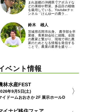
まれ故郷の沖縄県でアボカドな
どの果樹や野菜、多品目の植物
を栽培している。Youtubeチャ
ンネル「けんゆーの農ラ…
鈴木 雄人
茨城県石岡市出身。 農学部を卒
業後、青果卸会社に就職。全国
の農家と繋がり、現地で得た農
家のためとなる情報を発信する
ことで、農業の業界を盛り…
イベント情報
農林水産FEST
2026年9月5日(土)
マイドームおおさか 2F 展示ホールD
マイナビ移住フェア