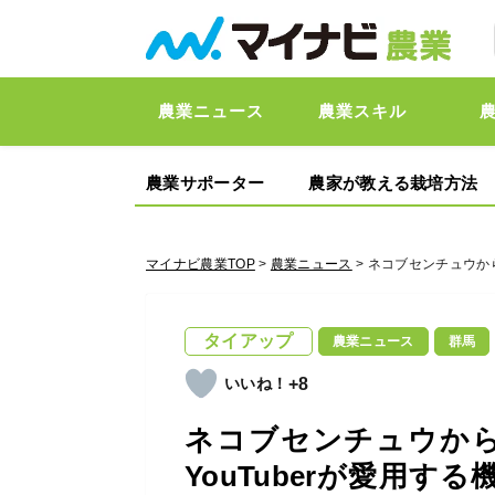
農業ニュース
農業スキル
農業サポーター
農家が教える栽培方法
マイナビ農業TOP
>
農業ニュース
> ネコブセンチュウか
タイアップ
農業ニュース
群馬
+8
ネコブセンチュウから
YouTuberが愛用