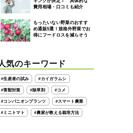
キングが決定！ 具体的な
費用相場・口コミも紹介
もったいない野菜のおすす
め通販5選！規格外野菜でお
得にフードロスを減らそう
人気のキーワード
#生産者の試み
#カイガラムシ
#害獣対策
#除草剤
#コメ
#コンパニオンプランツ
#スマート農業
#ミニトマト
#農家が教える栽培方法