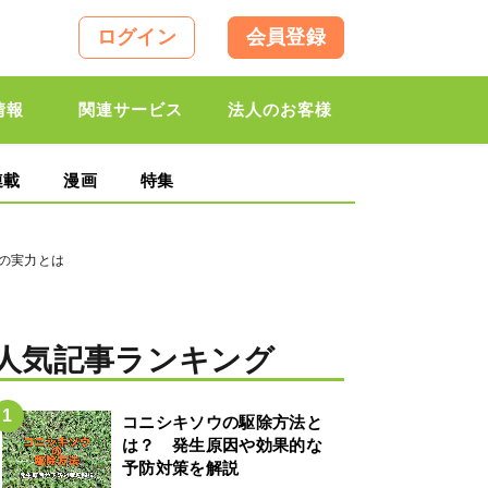
ログイン
会員登録
情報
関連サービス
法人のお客様
連載
漫画
特集
』の実力とは
人気記事ランキング
コニシキソウの駆除方法と
は？ 発生原因や効果的な
予防対策を解説