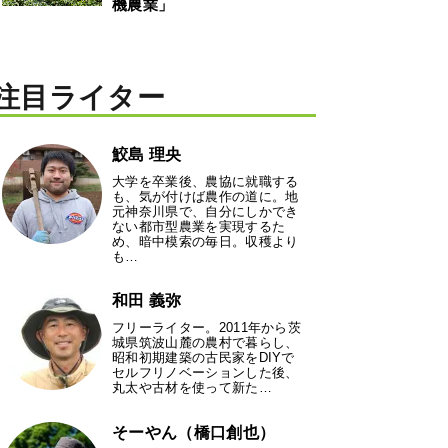
機農業」
注目ライター
鮫島 理央
大学を卒業後、農協に就職する
も、気が付けば農作の道に。地
元神奈川県で、自分にしかでき
ない都市型農業を実現するた
め、暗中模索の毎日。収穫より
も…
和田 義弥
フリーライター。2011年から茨
城県筑波山麓の農村で暮らし、
昭和初期建築の古民家をDIYで
セルフリノベーションした後、
丸太や古材を使って新た…
そーやん（橋口創也）