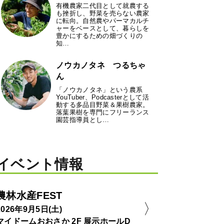
有機農家二代目として就農する
も挫折し、野菜を売らない農家
に転向。自然農やパーマカルチ
ャーをベースとして、暮らしを
豊かにするための畑づくりの
知…
ノウカノタネ つるちゃ
ん
「ノウカノタネ」という農系
YouTuber、Podcasterとして活
動する多品目野菜＆果樹農家。
落葉果樹を専門にフリーランス
園芸指導員とし…
イベント情報
農林水産FEST
2026年9月5日(土)
マイドームおおさか 2F 展示ホールD