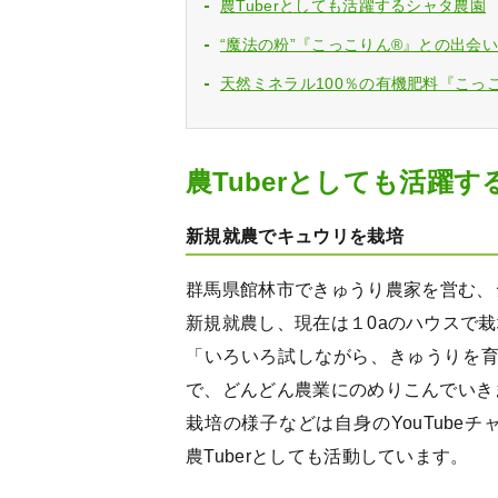
農Tuberとしても活躍するシャタ農園
“魔法の粉”『こっこりん®』との出会
天然ミネラル100％の有機肥料『こっ
農Tuberとしても活躍
新規就農でキュウリを栽培
群馬県館林市できゅうり農家を営む、シ
新規就農し、現在は１0aのハウスで
「いろいろ試しながら、きゅうりを
で、どんどん農業にのめりこんでいき
栽培の様子などは自身のYouTubeチ
農Tuberとしても活動しています。