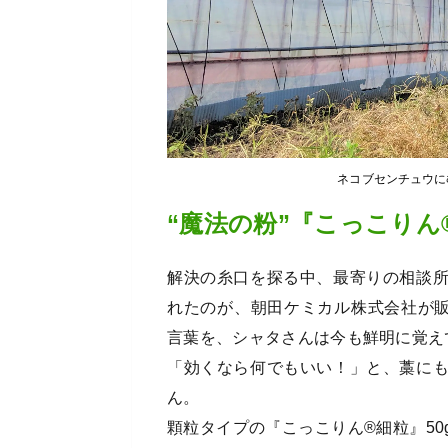
ネコブセンチュウに
“魔法の粉”『こっこりん
解決の糸口を探る中、最寄りの相談
れたのが、朝田ケミカル株式会社が
言葉を、シャタさんは今も鮮明に覚え
「効くなら何でもいい！」と、藁に
ん。
顆粒タイプの『こっこりん®細粒』5