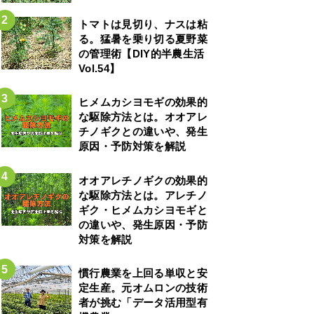
トマトは見切り、ナスは粘
る。猛暑を乗り切る夏野菜
の管理術【DIY的半農生活
Vol.54】
ヒメムカシヨモギの効果的
な駆除方法とは。オオアレ
チノギクとの違いや、発生
原因・予防対策を解説
オオアレチノギクの効果的
な駆除方法とは。アレチノ
ギク・ヒメムカシヨモギと
の違いや、発生原因・予防
対策を解説
慣行農業を上回る単収と安
定生産。元オムロンの技術
者が挑む「データ活用型有