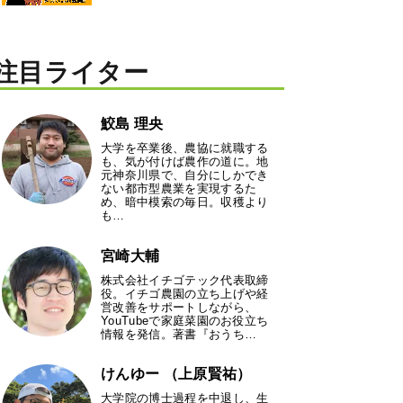
注目ライター
鮫島 理央
大学を卒業後、農協に就職する
も、気が付けば農作の道に。地
元神奈川県で、自分にしかでき
ない都市型農業を実現するた
め、暗中模索の毎日。収穫より
も…
宮崎大輔
株式会社イチゴテック代表取締
役。イチゴ農園の立ち上げや経
営改善をサポートしながら、
YouTubeで家庭菜園のお役立ち
情報を発信。著書『おうち…
けんゆー （上原賢祐）
大学院の博士過程を中退し、生