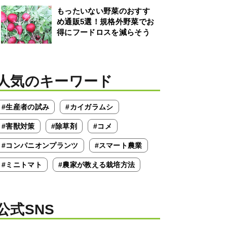
もったいない野菜のおすす
め通販5選！規格外野菜でお
得にフードロスを減らそう
人気のキーワード
#生産者の試み
#カイガラムシ
#害獣対策
#除草剤
#コメ
#コンパニオンプランツ
#スマート農業
#ミニトマト
#農家が教える栽培方法
公式SNS