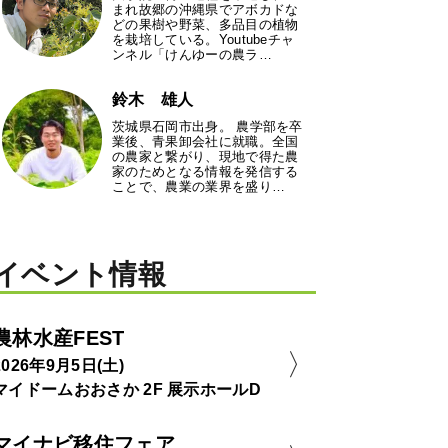
まれ故郷の沖縄県でアボカドな
どの果樹や野菜、多品目の植物
を栽培している。Youtubeチャ
ンネル「けんゆーの農ラ…
鈴木 雄人
茨城県石岡市出身。 農学部を卒
業後、青果卸会社に就職。全国
の農家と繋がり、現地で得た農
家のためとなる情報を発信する
ことで、農業の業界を盛り…
イベント情報
農林水産FEST
2026年9月5日(土)
マイドームおおさか 2F 展示ホールD
マイナビ移住フェア