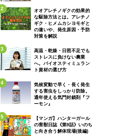
オオアレチノギクの効果的
な駆除方法とは。アレチノ
ギク・ヒメムカシヨモギと
の違いや、発生原因・予防
対策を解説
高温・乾燥・日照不足でも
ストレスに負けない農業
へ。バイオスティミュラン
ト資材の選び方
気候変動で早く・長く発生
する害虫をしっかり防除。
通年使える気門封鎖剤『フ
ーモン』
【マンガ】ハンターガール
の害獣日誌《第9話》いのち
と向き合う解体現場(後編)