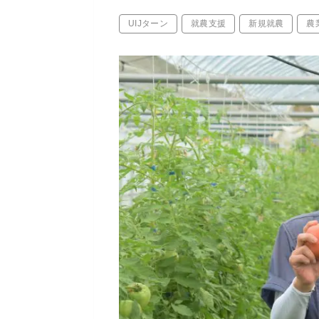
UIJターン
就農支援
新規就農
農