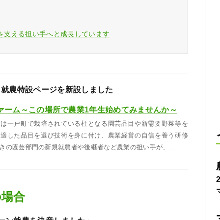
域を支える担い手へと成長しています
 就農特設ページを新設しました
ァーム～この場所で農業1年生始めてみませんか～
」は一戸町で栽培されている柱となる園芸品目や新需要野菜等を
に適した品目を選び技術を身に付け、農業経営の自信を養う研修
きの園芸部門の新規就農者や後継者など農業の担い手が、…
の場合