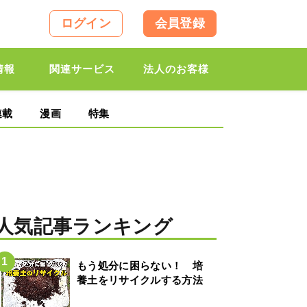
ログイン
会員登録
情報
関連サービス
法人のお客様
連載
漫画
特集
人気記事ランキング
もう処分に困らない！ 培
養土をリサイクルする方法