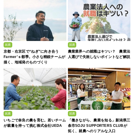
就農
就農
京都・右京区で“ねぎ”に向き合う
農業業界への就職はキツい？ 農業法
Farmer’ｓ都季。小さな精鋭チームが
人選びで失敗しないポイントなど解説
描く、地域発のものづくり
就農
就農
いちごで奈良の農を育む。若いチーム
「働きながら、農業を知る」新潟県三
が裁量を持って挑む株式会社UEDA
条市SOJU SUPPORTERS CLUBが
拓く、就農へのリアルな入口