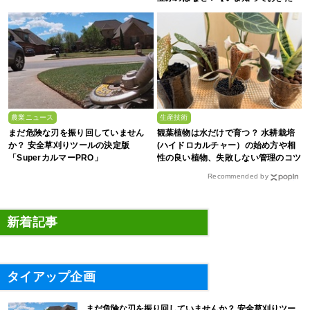
い、これからの”食”の話】
農業ニュース
生産技術
まだ危険な刃を振り回していません
観葉植物は水だけで育つ？ 水耕栽培
か？ 安全草刈りツールの決定版
(ハイドロカルチャー）の始め方や相
「SuperカルマーPRO」
性の良い植物、失敗しない管理のコツ
まで徹底解説
Recommended by
新着記事
タイアップ企画
まだ危険な刃を振り回していませんか？ 安全草刈りツー