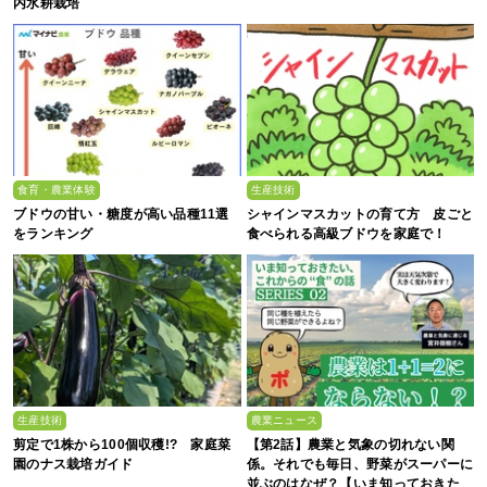
内水耕栽培
食育・農業体験
生産技術
ブドウの甘い・糖度が高い品種11選
シャインマスカットの育て方 皮ごと
をランキング
食べられる高級ブドウを家庭で！
生産技術
農業ニュース
剪定で1株から100個収穫!? 家庭菜
【第2話】農業と気象の切れない関
園のナス栽培ガイド
係。それでも毎日、野菜がスーパーに
並ぶのはなぜ？【いま知っておきた