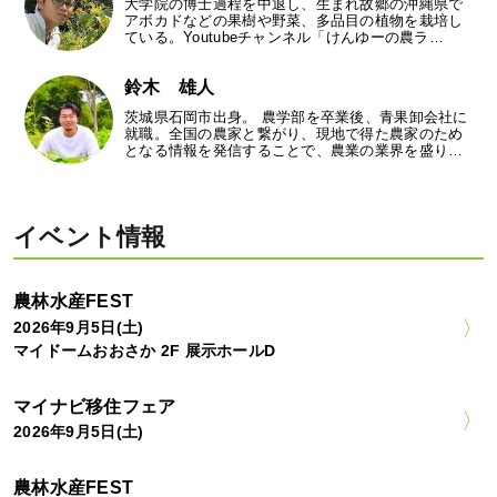
大学院の博士過程を中退し、生まれ故郷の沖縄県で
アボカドなどの果樹や野菜、多品目の植物を栽培し
ている。Youtubeチャンネル「けんゆーの農ラ…
鈴木 雄人
茨城県石岡市出身。 農学部を卒業後、青果卸会社に
就職。全国の農家と繋がり、現地で得た農家のため
となる情報を発信することで、農業の業界を盛り…
イベント情報
農林水産FEST
2026年9月5日(土)
マイドームおおさか 2F 展示ホールD
マイナビ移住フェア
2026年9月5日(土)
農林水産FEST