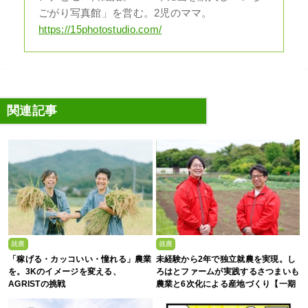
ごがり写真館」を営む。2児のママ。
https://15photostudio.com/
関連記事
就農
就農
「稼げる・カッコいい・憧れる」農業
未経験から2年で独立就農を実現。し
を。3Kのイメージを変える、
ろはとファームが実践するさつまいも
AGRISTの挑戦
農業と6次化による産地づくり【一期
生募集】