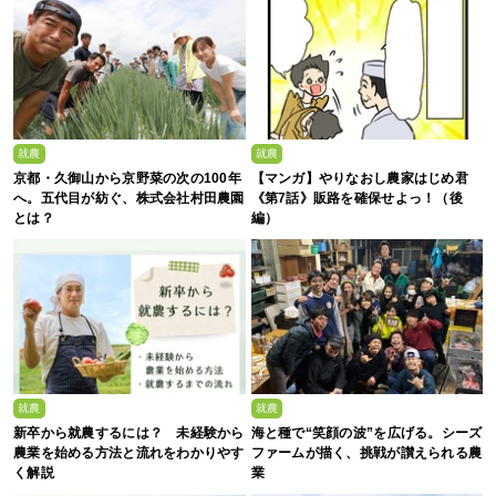
就農
就農
京都・久御山から京野菜の次の100年
【マンガ】やりなおし農家はじめ君
へ。五代目が紡ぐ、株式会社村田農園
《第7話》販路を確保せよっ！（後
とは？
編）
就農
就農
新卒から就農するには？ 未経験から
海と種で“笑顔の波”を広げる。シーズ
農業を始める方法と流れをわかりやす
ファームが描く、挑戦が讃えられる農
く解説
業