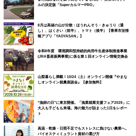
ルの決定版「SuperカルマーPRO」
8月は高値の山が分散：ほうれんそう・きゅうり（通
し）、はくさい（前半）、トマト（後半）【青果市況情
報アプリ「YAOYASAN」】
令和8年度 環境調和型持続的肉用牛生産体制推進事業
(JRA畜産振興事業)に係る第１回オンライン情報交換会
山梨暮らし満載！10/24（土）オンライン開催『やまな
しオンライン就農座談会』【参加無料】
“漁師の日”に東京開催。「漁業就業支援フェア2026」に
大人も子どもも来場。海の魅力が詰まった1日をレポー
ト
高温・乾燥・日照不足でもストレスに負けない農業へ。
バイオスティミュラント資材の選び方