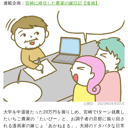
連載企画：
宮崎に移住した農家の嫁日記【漫画】
公開日：
2020年08月03日
大学を中退後たった20万円を握りしめ、宮崎でIターン就農し
たいちご農家の「たいぴー」と、お調子者の旦那に振り回さ
れる漫画家の嫁じょ「あかねまる」。夫婦のドタバタな日常