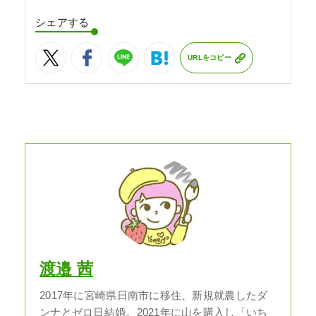
シェアする
URLをコピー
渡邉 茜
2017年に宮崎県日南市に移住、新規就農したダ
ンナとゼロ日結婚。2021年に山を購入し「いち