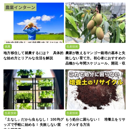
就農
生産技術
地方移住して就農するには？ 具体的
農家が教えるマンゴー栽培の基本と失
な始め方とリアルな生活を解説
敗しない育て方。初心者におすすめの
品種から年間スケジュール、開花・収
穫のコツまで徹底解説
生産技術
生産技術
「土なし」だから虫もなし！ 100均グ
もう処分に困らない！ 培養土をリサ
ッズで手軽に始める！ 失敗しない室
イクルする方法