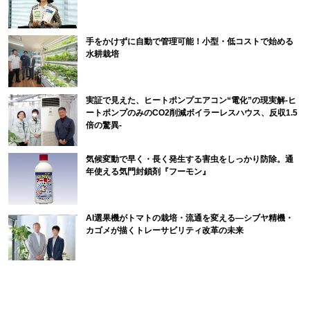
手をかけずに自動で管理可能！小型・低コストで始める
水耕栽培
実証で見えた、ヒートポンプエアコン“電化”の現実解-ヒ
ートポンプのみのCO2削減ボイラーレスハウス、反収1.5
倍の驚異-
気候変動で早く・長く発生する害虫をしっかり防除。通
年使える気門封鎖剤『フーモン』
AI選果機がトマトの栽培・流通を変える―シブヤ精機・
カゴメが描くトレーサビリティ改革の未来