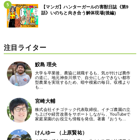
【マンガ】ハンターガールの害獣日誌《第9
話》いのちと向き合う解体現場(後編)
注目ライター
鮫島 理央
大学を卒業後、農協に就職するも、気が付けば農作
の道に。地元神奈川県で、自分にしかできない都市
型農業を実現するため、暗中模索の毎日。収穫より
も…
宮崎大輔
株式会社イチゴテック代表取締役。イチゴ農園の立
ち上げや経営改善をサポートしながら、YouTubeで
家庭菜園のお役立ち情報を発信。著書『おうち…
けんゆー （上原賢祐）