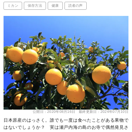
ミカン
保存方法
健康
読者の声
公開日：
2020年08月16日
最終更新日：
2024年07月10日
日本原産のはっさく。誰でも一度は食べたことがある果物で
はないでしょうか？ 実は瀬戸内海の島のお寺で偶然発見さ