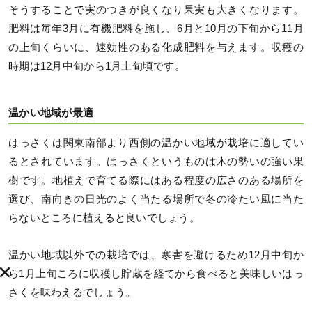
そうすることで実のつきが良くなり果実も大きくなります。
肥料は毎年3月に有機肥料を施し、6月と10月の下旬から11月
の上旬くらいに、速効性のある化成肥料を与えます。収穫の
時期は12月中旬から1月上旬頃です。
温かい地域が最適
はっさくは関東南部より西側の温かい地域が栽培に適してい
るとされています。はっさくというものは木の勢いの強い果
樹です。地植えで育てる際にはある程度の広さのある場所を
選び、南向きの日光のよく当たる場所で冬の冷たい風に当た
らないところに植えると良いでしょう。
温かい地域以外での栽培では、寒害を避けるため12月中旬か
ら1月上旬ころに収穫し貯蔵を経てから食べると美味しいはっ
さくを味わえるでしょう。