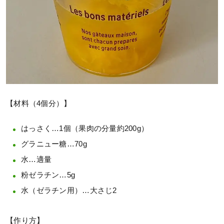
【材料（4個分）】
はっさく…1個（果肉の分量約200g）
グラニュー糖…70g
水…適量
粉ゼラチン…5g
水（ゼラチン用）…大さじ2
【作り方】