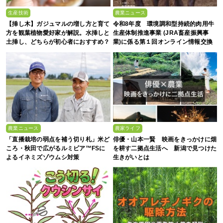
生産技術
農業ニュース
【挿し木】ガジュマルの増し方と育て
令和8年度 環境調和型持続的肉用牛
方を観葉植物愛好家が解説。水挿しと
生産体制推進事業 (JRA畜産振興事
土挿し、どちらが初心者におすすめ？
業)に係る第１回オンライン情報交換
会
農業ニュース
農家ライフ
「直播栽培の弱点を補う切り札」米ど
俳優・山本一賢 映画をきっかけに畑
ころ・秋田で広がるルミビア™FSに
を耕す二拠点生活へ 新潟で見つけた
よるイネミズゾウムシ対策
生きがいとは