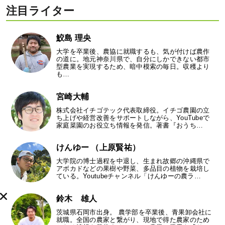
注目ライター
鮫島 理央
大学を卒業後、農協に就職するも、気が付けば農作
の道に。地元神奈川県で、自分にしかできない都市
型農業を実現するため、暗中模索の毎日。収穫より
も…
宮崎大輔
株式会社イチゴテック代表取締役。イチゴ農園の立
ち上げや経営改善をサポートしながら、YouTubeで
家庭菜園のお役立ち情報を発信。著書『おうち…
けんゆー （上原賢祐）
大学院の博士過程を中退し、生まれ故郷の沖縄県で
アボカドなどの果樹や野菜、多品目の植物を栽培し
ている。Youtubeチャンネル「けんゆーの農ラ…
鈴木 雄人
茨城県石岡市出身。 農学部を卒業後、青果卸会社に
就職。全国の農家と繋がり、現地で得た農家のため