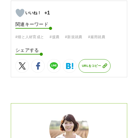
+1
関連キーワード
#畑と人材育成と
#援農
#新規就農
#雇用就農
シェアする
URLをコピー