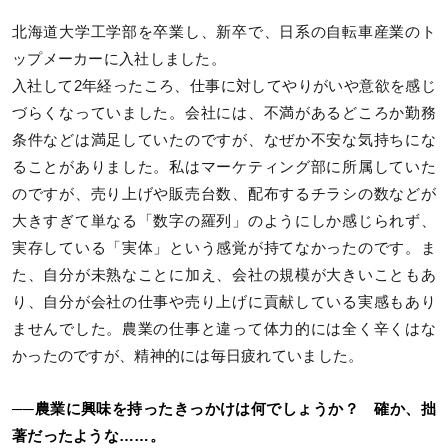
北海道大学工学部を卒業し、新卒で、日系の自転車産業のト
ップメーカーに入社しました。
入社して2年経ったころ、仕事に対してやりがいや意欲を感じ
づらくなっていました。会社には、不満があるどころか勤務
条件などは満足していたのですが、なぜか不安な気持ちにな
ることがありました。私はマーケティング部に所属していた
のですが、売り上げや販売台数、配布するチラシの数などが
大きすぎて単なる「数字の羅列」のようにしか感じられず、
実存している「実体」という感覚が持てなかったのです。ま
た、自分が未熟なことに加え、会社の規模が大きいこともあ
り、自分が会社の仕事や売り上げに貢献している実感もあり
ませんでした。農業の仕事と違って体力的には全く辛くはな
かったのですが、精神的には毎日疲れていました。
──農業に興味を持ったきっかけは何でしょうか？ 確か、拙
著だったような……。