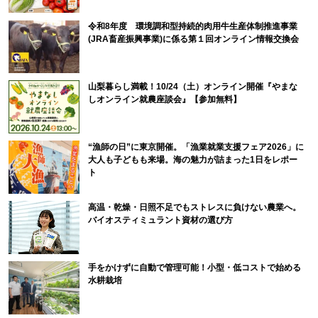
令和8年度 環境調和型持続的肉用牛生産体制推進事業
(JRA畜産振興事業)に係る第１回オンライン情報交換会
山梨暮らし満載！10/24（土）オンライン開催『やまな
しオンライン就農座談会』【参加無料】
“漁師の日”に東京開催。「漁業就業支援フェア2026」に
大人も子どもも来場。海の魅力が詰まった1日をレポー
ト
高温・乾燥・日照不足でもストレスに負けない農業へ。
バイオスティミュラント資材の選び方
手をかけずに自動で管理可能！小型・低コストで始める
水耕栽培