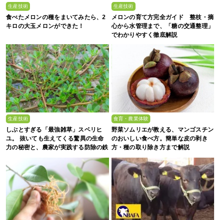
生産技術
生産技術
食べたメロンの種をまいてみたら、2
メロンの育て方完全ガイド 整枝・摘
キロの大玉メロンができた！
心から水管理まで、「糖の交通整理」
でわかりやすく徹底解説
生産技術
食育・農業体験
しぶとすぎる「最強雑草」スベリヒ
野菜ソムリエが教える、マンゴスチン
ユ。 抜いても生えてくる驚異の生命
のおいしい食べ方。簡単な皮の剥き
力の秘密と、農家が実践する防除の鉄
方・種の取り除き方まで解説
則