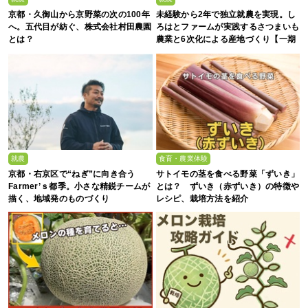
京都・久御山から京野菜の次の100年
未経験から2年で独立就農を実現。し
へ。五代目が紡ぐ、株式会社村田農園
ろはとファームが実践するさつまいも
とは？
農業と6次化による産地づくり【一期
生募集】
就農
食育・農業体験
京都・右京区で“ねぎ”に向き合う
サトイモの茎を食べる野菜「ずいき」
Farmer’ｓ都季。小さな精鋭チームが
とは？ ずいき（赤ずいき）の特徴や
描く、地域発のものづくり
レシピ、栽培方法を紹介