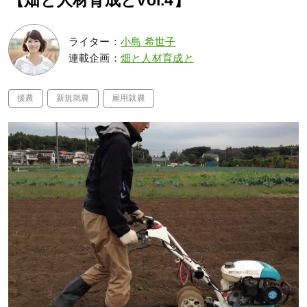
【畑と人材育成とvol.4】
ライター：
小島 希世子
連載企画：
畑と人材育成と
援農
新規就農
雇用就農