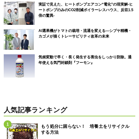
実証で見えた、ヒートポンプエアコン“電化”の現実解-ヒ
ートポンプのみのCO2削減ボイラーレスハウス、反収1.5
倍の驚異-
AI選果機がトマトの栽培・流通を変える―シブヤ精機・
カゴメが描くトレーサビリティ改革の未来
気候変動で早く・長く発生する害虫をしっかり防除。通
年使える気門封鎖剤『フーモン』
人気記事ランキング
もう処分に困らない！ 培養土をリサイクル
する方法