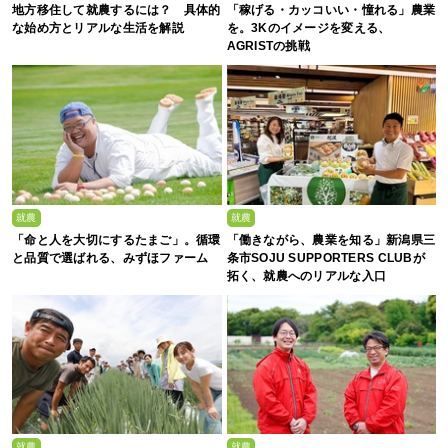
地方移住して就農するには？ 具体的
「稼げる・カッコいい・憧れる」農業
な始め方とリアルな生活を解説
を。3Kのイメージを変える、
AGRISTの挑戦
就農
就農
「命と人を大切にするたまご」。循環
「働きながら、農業を知る」新潟県三
と品質で選ばれる、みずほファーム
条市SOJU SUPPORTERS CLUBが
拓く、就農へのリアルな入口
就農
就農