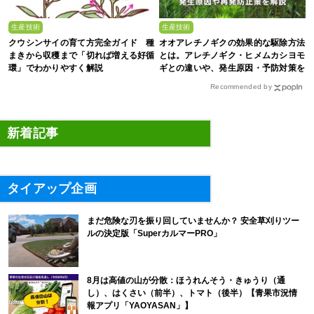
生産技術
生産技術
クウシンサイの育て方完全ガイド 種
オオアレチノギクの効果的な駆除方法
まきから収穫まで「切れば増える好循
とは。アレチノギク・ヒメムカシヨモ
環」でわかりやすく解説
ギとの違いや、発生原因・予防対策を
解説
Recommended by
新着記事
タイアップ企画
まだ危険な刃を振り回していませんか？ 安全草刈りツー
ルの決定版「SuperカルマーPRO」
8月は高値の山が分散：ほうれんそう・きゅうり（通
し）、はくさい（前半）、トマト（後半）【青果市況情
報アプリ「YAOYASAN」】