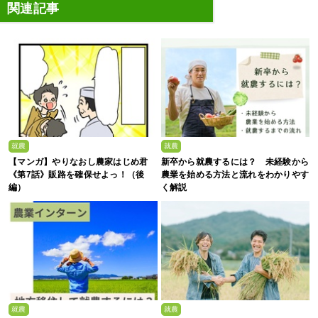
関連記事
就農
就農
【マンガ】やりなおし農家はじめ君
新卒から就農するには？ 未経験から
《第7話》販路を確保せよっ！（後
農業を始める方法と流れをわかりやす
編）
く解説
就農
就農