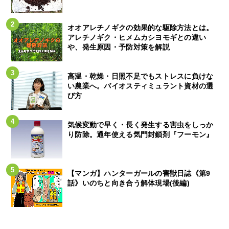
オオアレチノギクの効果的な駆除方法とは。
アレチノギク・ヒメムカシヨモギとの違い
や、発生原因・予防対策を解説
高温・乾燥・日照不足でもストレスに負けな
い農業へ。バイオスティミュラント資材の選
び方
気候変動で早く・長く発生する害虫をしっか
り防除。通年使える気門封鎖剤『フーモン』
【マンガ】ハンターガールの害獣日誌《第9
話》いのちと向き合う解体現場(後編)