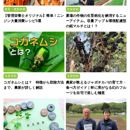
食育・農業体験
生産技術
【管理栄養士オリジナル】簡単！ニン
夏場の作物の生育鈍化を解消するニュ
ジン大量消費レシピ5選
ーアイテム。収量アップ＆環境配慮型
の紙マルチとは！？
生産技術
生産技術
コガネムシとは？ 特徴から防除方法
農家が教えるジャボチカバの育て方・
まで、農家が詳しく解説
食べ方ガイド｜幹に実がなる幻のフル
ーツを自宅で楽しむ極意