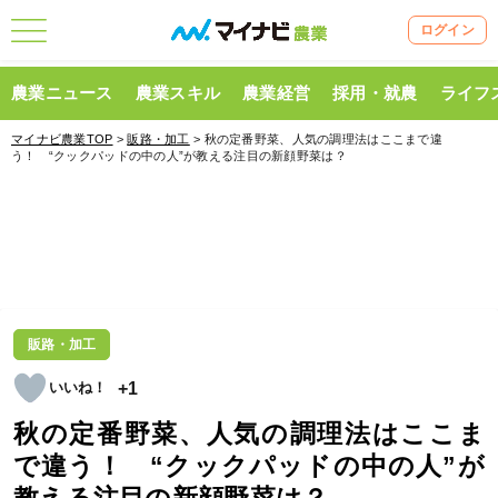
ログイン
農業ニュース
農業スキル
農業経営
採用・就農
ライフ
マイナビ農業TOP
>
販路・加工
> 秋の定番野菜、人気の調理法はここまで違
う！ “クックパッドの中の人”が教える注目の新顔野菜は？
販路・加工
+1
秋の定番野菜、人気の調理法はここま
で違う！ “クックパッドの中の人”が