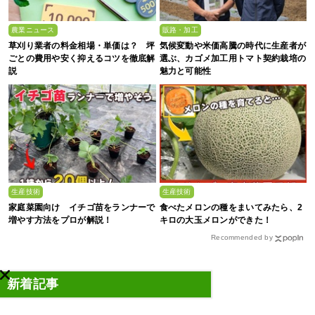
農業ニュース
販路・加工
草刈り業者の料金相場・単価は？ 坪
気候変動や米価高騰の時代に生産者が
ごとの費用や安く抑えるコツを徹底解
選ぶ、カゴメ加工用トマト契約栽培の
説
魅力と可能性
生産技術
生産技術
家庭菜園向け イチゴ苗をランナーで
食べたメロンの種をまいてみたら、2
増やす方法をプロが解説！
キロの大玉メロンができた！
Recommended by
新着記事