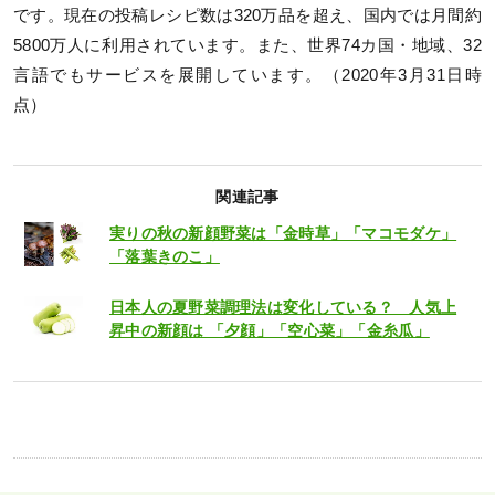
です。現在の投稿レシピ数は320万品を超え、国内では⽉間約
5800万⼈に利⽤されています。また、世界74カ国・地域、32
⾔語でもサービスを展開しています。（2020年3⽉31⽇時
点）
関連記事
実りの秋の新顔野菜は「金時草」「マコモダケ」
「落葉きのこ」
日本人の夏野菜調理法は変化している？ 人気上
昇中の新顔は 「夕顔」「空心菜」「金糸瓜」