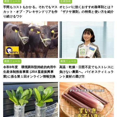
農業ニュース
生産技術
手間もコストもかかる。それでもマス
オヒシバに効くおすすめ除草剤とは？
カット・オブ・アレキサンドリアを作
「ザクサ液剤」の特長と使い方を紹介
り続けるワケ
農業ニュース
農業ニュース
令和8年度 環境調和型持続的肉用牛
高温・乾燥・日照不足でもストレスに
生産体制推進事業 (JRA畜産振興事
負けない農業へ。バイオスティミュラ
業)に係る第１回オンライン情報交換
ント資材の選び方
会