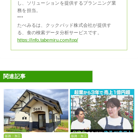
し、ソリューションを提供するプランニング業
務を担当。
***
たべみるは、クックパッド株式会社が提供す
る、⾷の検索データ分析サービスです。
https://info.tabemiru.com/top/
関連記事
販路・加工
販路・加工