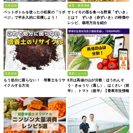
生産技術
食育・農業体験
ペットボトルを使った小松菜の「リボ
サトイモの茎を食べる野菜「ずいき」
ベジ」で半永久的に収穫しよう！
とは？ ずいき（赤ずいき）の特徴や
レシピ、栽培方法を紹介
生産技術
農業ニュース
もう処分に困らない！ 培養土をリサ
8月は高値の山が分散：ほうれんそ
イクルする方法
う・きゅうり（通し）、はくさい（前
半）、トマト（後半）【青果市況情報
アプリ「YAOYASAN」】