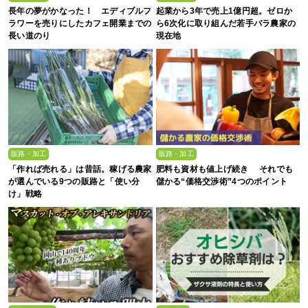
長年の夢がかなった！ エディブルフ
起業から3年で売上1億円超。ゼロか
ラワーを売りにしたカフェ開業までの
ら6次化に取り組んだ若手バラ農家の
長い道のり
現在地
販路・加工
販路・加工
「作れば売れる」は昔話。稼げる農家
肥料も資材も値上げ続き それでも
が選んでいる9つの販路と「使い分
儲かる“価格交渉術”4つのポイント
け」戦略