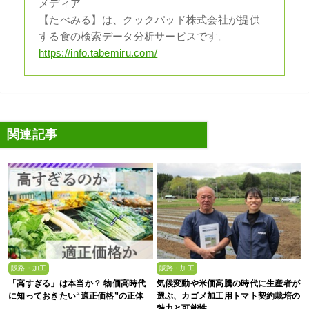
メディア
【たべみる】は、クックパッド株式会社が提供
する⾷の検索データ分析サービスです。
https://info.tabemiru.com/
関連記事
販路・加工
販路・加工
「高すぎる」は本当か？ 物価高時代
気候変動や米価高騰の時代に生産者が
に知っておきたい“適正価格”の正体
選ぶ、カゴメ加工用トマト契約栽培の
魅力と可能性