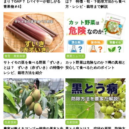
まり？GAP？【バイヤーが欲しがる
は？ 特徴・旬・下処理方法から食べ
青果物＃4】
方・レシピ・栽培まで解説
食育・農業体験
農業ニュース
サトイモの茎を食べる野菜「ずいき」
カット野菜は危険なのか？噂の真相と
とは？ ずいき（赤ずいき）の特徴や
安心して食べるためのポイント
レシピ、栽培方法を紹介
生産技術
生産技術
農家が教えるマンゴー栽培の基本と失
黒とう病とは？ 症状や原因、防除方