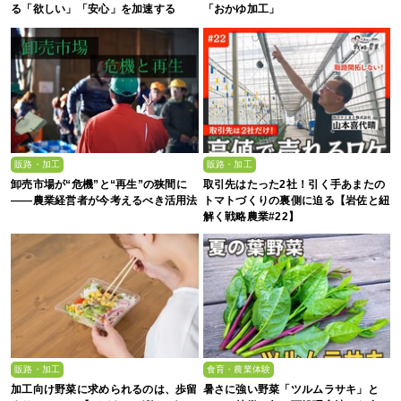
る「欲しい」「安心」を加速する
「おかゆ加工」
POPと売り場のつくり方
販路・加工
販路・加工
卸売市場が“危機”と“再生”の狭間に
取引先はたった2社！引く手あまたの
――農業経営者が今考えるべき活用法
トマトづくりの裏側に迫る【岩佐と紐
解く戦略農業#22】
販路・加工
食育・農業体験
加工向け野菜に求められるのは、歩留
暑さに強い野菜「ツルムラサキ」と