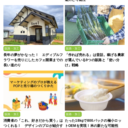
販路・加工
販路・加工
長年の夢がかなった！ エディブルフ
「作れば売れる」は昔話。稼げる農家
ラワーを売りにしたカフェ開業までの
が選んでいる9つの販路と「使い分
長い道のり
け」戦略
販路・加工
販路・加工
消費者の「これ、好きだから買う」は
たった18kgで800パックの極小ロッ
つくれる！ デザインのプロが紹介す
トOEMを実現！米の新たな可能性