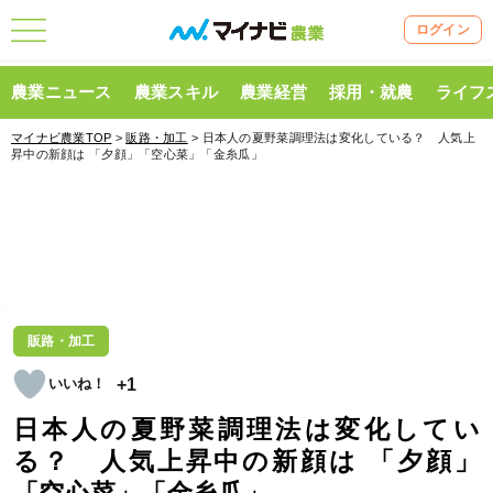
ログイン
農業ニュース
農業スキル
農業経営
採用・就農
ライフ
マイナビ農業TOP
>
販路・加工
> 日本人の夏野菜調理法は変化している？ 人気上
昇中の新顔は 「夕顔」「空心菜」「金糸瓜」
販路・加工
+1
日本人の夏野菜調理法は変化してい
る？ 人気上昇中の新顔は 「夕顔」