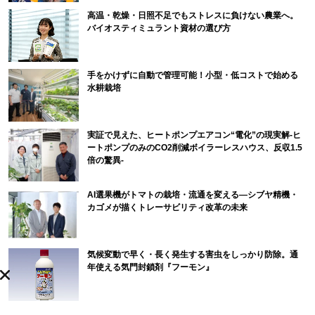
高温・乾燥・日照不足でもストレスに負けない農業へ。
バイオスティミュラント資材の選び方
手をかけずに自動で管理可能！小型・低コストで始める
水耕栽培
実証で見えた、ヒートポンプエアコン“電化”の現実解-ヒ
ートポンプのみのCO2削減ボイラーレスハウス、反収1.5
倍の驚異-
AI選果機がトマトの栽培・流通を変える―シブヤ精機・
カゴメが描くトレーサビリティ改革の未来
気候変動で早く・長く発生する害虫をしっかり防除。通
年使える気門封鎖剤『フーモン』