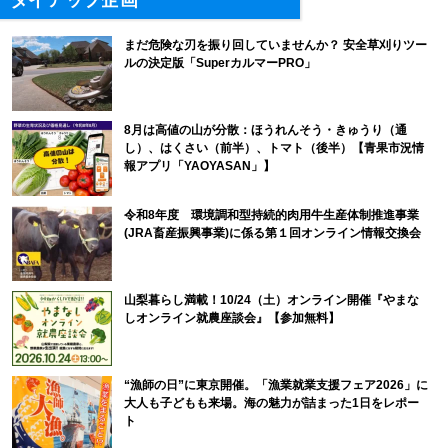
まだ危険な刃を振り回していませんか？ 安全草刈りツー
ルの決定版「SuperカルマーPRO」
8月は高値の山が分散：ほうれんそう・きゅうり（通
し）、はくさい（前半）、トマト（後半）【青果市況情
報アプリ「YAOYASAN」】
令和8年度 環境調和型持続的肉用牛生産体制推進事業
(JRA畜産振興事業)に係る第１回オンライン情報交換会
山梨暮らし満載！10/24（土）オンライン開催『やまな
しオンライン就農座談会』【参加無料】
“漁師の日”に東京開催。「漁業就業支援フェア2026」に
大人も子どもも来場。海の魅力が詰まった1日をレポー
ト