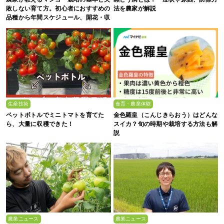
敗しない育て方。初心者におすすめの
法を農家が解説
品種から年間スケジュール、開花・収
穫のコツまで徹底解説
生産技術
食育・農業体験
ペットボトルでミニトマトを育てた
金色羅皇（こんじきらおう）はどんな
ら、大量に収穫できた！
スイカ？旬の時期や栽培する方法も解
説
農業ニュース
農業ニュース