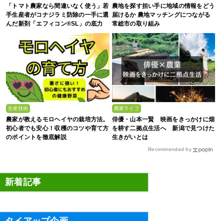
「トマト農家なら間違いなく使う」若
農地を探す担い手に地域の情報をどう
手生産者がコナジラミ防除の一手に選
届けるか 農地マッチングにつながる
んだ新剤「エフィコン®SL」の底力
常総市の取り組み
生産技術
農家ライフ
農家が教えるモロヘイヤの栽培方法。
俳優・山本一賢 映画をきっかけに畑
初心者でも安心！収穫のコツや育て方
を耕す二拠点生活へ 新潟で見つけた
のポイントを徹底解説
生きがいとは
Recommended by
新着記事
タイアップ企画