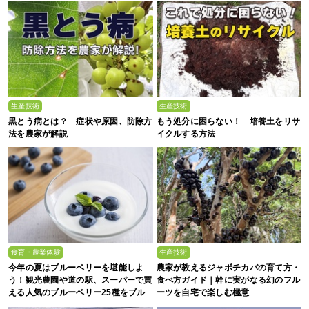
生産技術
生産技術
黒とう病とは？ 症状や原因、防除方
もう処分に困らない！ 培養土をリサ
法を農家が解説
イクルする方法
食育・農業体験
生産技術
今年の夏はブルーベリーを堪能しよ
農家が教えるジャボチカバの育て方・
う！観光農園や道の駅、スーパーで買
食べ方ガイド｜幹に実がなる幻のフル
える人気のブルーベリー25種をブル
ーツを自宅で楽しむ極意
ーベリー農家の息子が解説