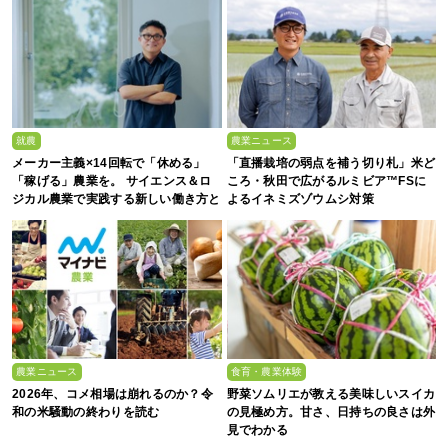
就農
農業ニュース
メーカー主義×14回転で「休める」
「直播栽培の弱点を補う切り札」米ど
「稼げる」農業を。 サイエンス＆ロ
ころ・秋田で広がるルミビア™FSに
ジカル農業で実践する新しい働き方と
よるイネミズゾウムシ対策
は？
農業ニュース
食育・農業体験
2026年、コメ相場は崩れるのか？令
野菜ソムリエが教える美味しいスイカ
和の米騒動の終わりを読む
の見極め方。甘さ、日持ちの良さは外
見でわかる