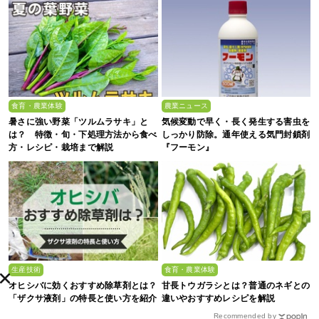
食育・農業体験
農業ニュース
暑さに強い野菜「ツルムラサキ」と
気候変動で早く・長く発生する害虫を
は？ 特徴・旬・下処理方法から食べ
しっかり防除。通年使える気門封鎖剤
方・レシピ・栽培まで解説
『フーモン』
生産技術
食育・農業体験
オヒシバに効くおすすめ除草剤とは？
甘長トウガラシとは？普通のネギとの
「ザクサ液剤」の特長と使い方を紹介
違いやおすすめレシピを解説
Recommended by