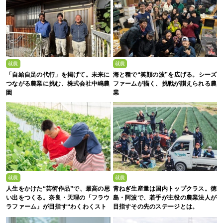
就農
就農
「自給自足の代行」を掲げて。未来に
海と種で“笑顔の波”を広げる。シーズ
つながる農業に挑む、株式会社中嶋農
ファームが描く、挑戦が讃えられる農
園
業
就農
就農
人生をかけた“芸術作品”で、最高の思
青ねぎ生産量は国内トップクラス。徳
い出をつくる。奈良・天理の「フラウ
島・阿波で、若手が主役の農業法人が
ラファーム」が目指す“わくわくスト
目指すその先のステージとは。
ロベリーエンターテインメント”