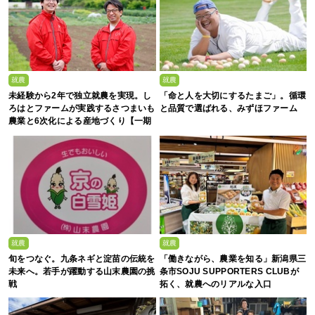
就農
就農
未経験から2年で独立就農を実現。し
「命と人を大切にするたまご」。循環
ろはとファームが実践するさつまいも
と品質で選ばれる、みずほファーム
農業と6次化による産地づくり【一期
生募集】
就農
就農
旬をつなぐ。九条ネギと淀苗の伝統を
「働きながら、農業を知る」新潟県三
未来へ。若手が躍動する山末農園の挑
条市SOJU SUPPORTERS CLUBが
戦
拓く、就農へのリアルな入口