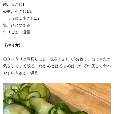
酢…大さじ1
砂糖…小さじ1/2
しょうゆ…小さじ1/2
塩…ひとつまみ
すりごま…適量
【作り方】
①きゅうりは薄切りにし、塩をまぶして5分置く。出てきた水
気を手でよく絞る。わかめとはるさめはそれぞれ戻して食べ
やすい大きさに切る。