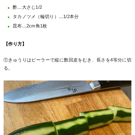
酢…大さじ1/2
タカノツメ（輪切り）…1/2本分
昆布…2cm角1枚
【作り方】
①きゅうりはピーラーで縦に数回皮をむき、長さを4等分に切
る。