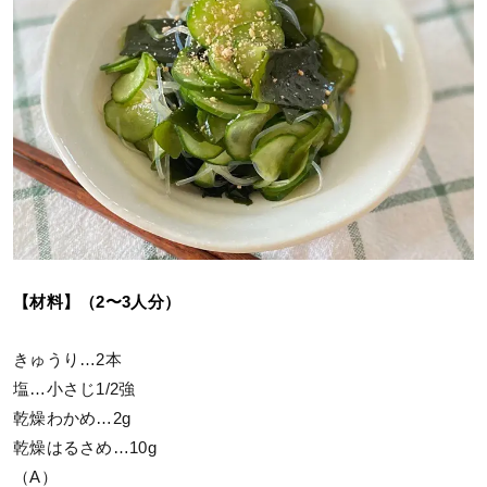
【材料】（2〜3人分）
きゅうり…2本
塩…小さじ1/2強
乾燥わかめ…2g
乾燥はるさめ…10g
（A）