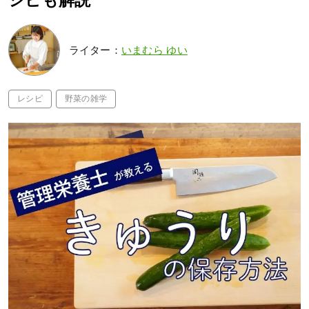
シピも解説
ライター：
いまむら ゆい
レシピ
野菜の雑学