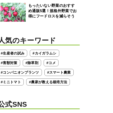
もったいない野菜のおすす
め通販5選！規格外野菜でお
得にフードロスを減らそう
人気のキーワード
#生産者の試み
#カイガラムシ
#害獣対策
#除草剤
#コメ
#コンパニオンプランツ
#スマート農業
#ミニトマト
#農家が教える栽培方法
公式SNS