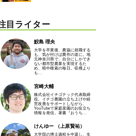
注目ライター
鮫島 理央
大学を卒業後、農協に就職する
も、気が付けば農作の道に。地
元神奈川県で、自分にしかでき
ない都市型農業を実現するた
め、暗中模索の毎日。収穫より
も…
宮崎大輔
株式会社イチゴテック代表取締
役。イチゴ農園の立ち上げや経
営改善をサポートしながら、
YouTubeで家庭菜園のお役立ち
情報を発信。著書『おうち…
けんゆー （上原賢祐）
大学院の博士過程を中退し、生