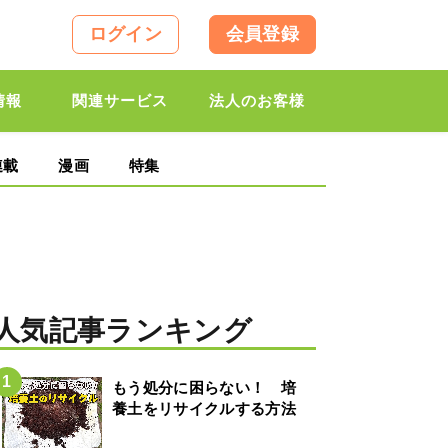
ログイン
会員登録
情報
関連サービス
法人のお客様
連載
漫画
特集
人気記事ランキング
もう処分に困らない！ 培
養土をリサイクルする方法