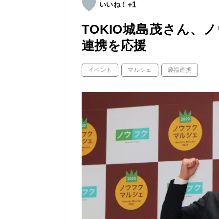
+1
TOKIO城島茂さん、
連携を応援
イベント
マルシェ
農福連携