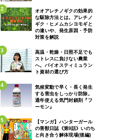
オオアレチノギクの効果的
な駆除方法とは。アレチノ
ギク・ヒメムカシヨモギと
の違いや、発生原因・予防
対策を解説
高温・乾燥・日照不足でも
ストレスに負けない農業
へ。バイオスティミュラン
ト資材の選び方
気候変動で早く・長く発生
する害虫をしっかり防除。
通年使える気門封鎖剤『フ
ーモン』
【マンガ】ハンターガール
の害獣日誌《第9話》いのち
と向き合う解体現場(後編)