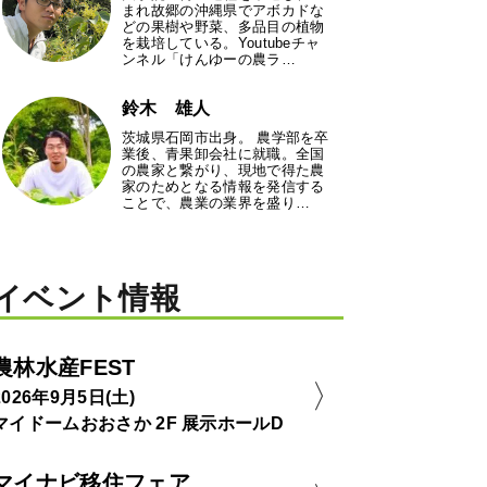
まれ故郷の沖縄県でアボカドな
どの果樹や野菜、多品目の植物
を栽培している。Youtubeチャ
ンネル「けんゆーの農ラ…
鈴木 雄人
茨城県石岡市出身。 農学部を卒
業後、青果卸会社に就職。全国
の農家と繋がり、現地で得た農
家のためとなる情報を発信する
ことで、農業の業界を盛り…
イベント情報
農林水産FEST
2026年9月5日(土)
マイドームおおさか 2F 展示ホールD
マイナビ移住フェア