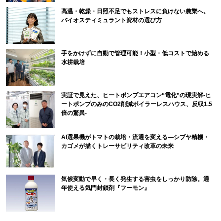
高温・乾燥・日照不足でもストレスに負けない農業へ。
バイオスティミュラント資材の選び方
手をかけずに自動で管理可能！小型・低コストで始める
水耕栽培
実証で見えた、ヒートポンプエアコン“電化”の現実解-ヒ
ートポンプのみのCO2削減ボイラーレスハウス、反収1.5
倍の驚異-
AI選果機がトマトの栽培・流通を変える―シブヤ精機・
カゴメが描くトレーサビリティ改革の未来
気候変動で早く・長く発生する害虫をしっかり防除。通
年使える気門封鎖剤『フーモン』