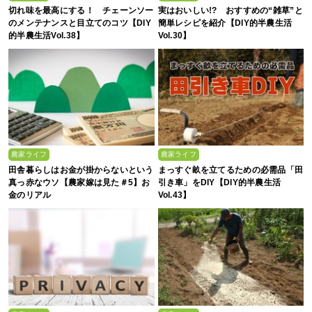
切れ味を最高にする！ チェーンソー
実はおいしい!? おすすめの“雑草”と
のメンテナンスと目立てのコツ【DIY
簡単レシピを紹介【DIY的半農生活
的半農生活Vol.38】
Vol.30】
農家ライフ
農家ライフ
田舎暮らしはお金が掛からないという
まっすぐ畝を立てるための必需品「田
真っ赤なウソ【農家嫁は見た＃5】お
引き車」をDIY【DIY的半農生活
金のリアル
Vol.43】