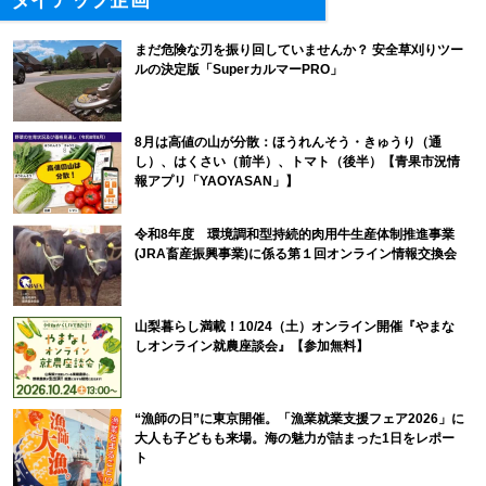
タイアップ企画
まだ危険な刃を振り回していませんか？ 安全草刈りツー
ルの決定版「SuperカルマーPRO」
8月は高値の山が分散：ほうれんそう・きゅうり（通
し）、はくさい（前半）、トマト（後半）【青果市況情
報アプリ「YAOYASAN」】
令和8年度 環境調和型持続的肉用牛生産体制推進事業
(JRA畜産振興事業)に係る第１回オンライン情報交換会
山梨暮らし満載！10/24（土）オンライン開催『やまな
しオンライン就農座談会』【参加無料】
“漁師の日”に東京開催。「漁業就業支援フェア2026」に
大人も子どもも来場。海の魅力が詰まった1日をレポー
ト