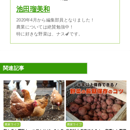
池田瑠美和
2020年4月から編集部員となりました！
農業については絶賛勉強中！
特に好きな野菜は、ナス🍆です。
関連記事
農家ライフ
農家ライフ