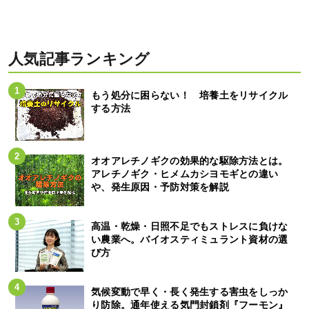
人気記事ランキング
もう処分に困らない！ 培養土をリサイクル
する方法
オオアレチノギクの効果的な駆除方法とは。
アレチノギク・ヒメムカシヨモギとの違い
や、発生原因・予防対策を解説
高温・乾燥・日照不足でもストレスに負けな
い農業へ。バイオスティミュラント資材の選
び方
気候変動で早く・長く発生する害虫をしっか
り防除。通年使える気門封鎖剤『フーモン』