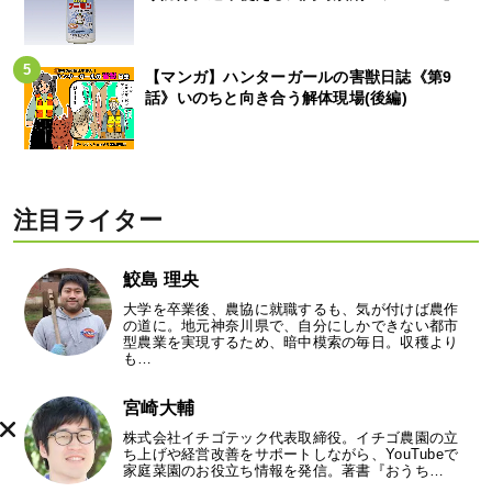
【マンガ】ハンターガールの害獣日誌《第9
話》いのちと向き合う解体現場(後編)
注目ライター
鮫島 理央
大学を卒業後、農協に就職するも、気が付けば農作
の道に。地元神奈川県で、自分にしかできない都市
型農業を実現するため、暗中模索の毎日。収穫より
も…
宮崎大輔
株式会社イチゴテック代表取締役。イチゴ農園の立
ち上げや経営改善をサポートしながら、YouTubeで
家庭菜園のお役立ち情報を発信。著書『おうち…