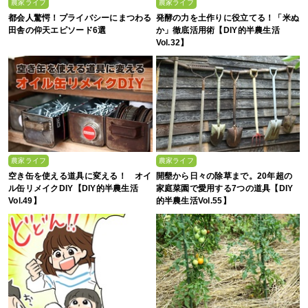
農家ライフ
農家ライフ
都会人驚愕！プライバシーにまつわる
発酵の力を土作りに役立てる！「米ぬ
田舎の仰天エピソード6選
か」徹底活用術【DIY的半農生活
Vol.32】
農家ライフ
農家ライフ
空き缶を使える道具に変える！ オイ
開墾から日々の除草まで。20年超の
ル缶リメイクDIY【DIY的半農生活
家庭菜園で愛用する7つの道具【DIY
Vol.49】
的半農生活Vol.55】