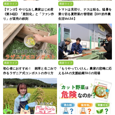
農家ライフ
農家ライフ
【マンガ】やりなおし農家はじめ君
トマトは見切り、ナスは粘る。猛暑を
《第34話》「差別化」と「ファン作
乗り切る夏野菜の管理術【DIY的半農
り」が直売の鉄則
生活Vol.54】
農家ライフ
農家ライフ
初心者におすすめ！ 雑草と生ごみで
「もうやっていけん」農家の悲鳴に応
作るラザニア式コンポストの作り方
えるJAの支援組織TACの現場