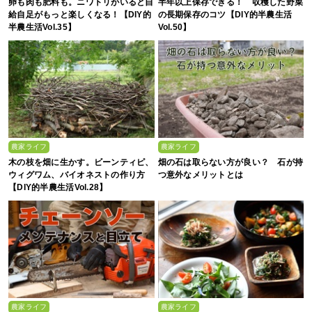
卵も肉も肥料も。ニワトリがいると自
半年以上保存できる！ 収穫した野菜
給自足がもっと楽しくなる！【DIY的
の長期保存のコツ【DIY的半農生活
半農生活Vol.35】
Vol.50】
農家ライフ
農家ライフ
木の枝を畑に生かす。ビーンティピ、
畑の石は取らない方が良い？ 石が持
ウィグワム、バイオネストの作り方
つ意外なメリットとは
【DIY的半農生活Vol.28】
農家ライフ
農家ライフ