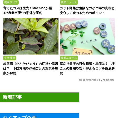
農家ライフ
農業ニュース
育てたコメは完売！Machicoが語
カット野菜は危険なのか？噂の真相と
る“農業声優”の意外な原点
安心して食べるためのポイント
生産技術
農業ニュース
炭疽病（たんそびょう）の症状や原因
草刈り業者の料金相場・単価は？ 坪
は？ 予防方法や作物ごとの対策を農
ごとの費用や安く抑えるコツを徹底解
家が解説
説
Recommended by
新着記事