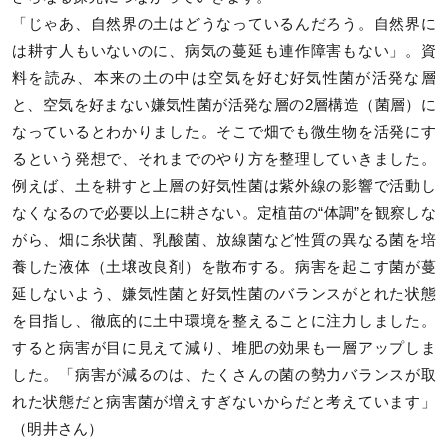
「じゃあ、自然界の土はどうなっているんだろう。自然界に
は耕す人もいないのに、病気の蔓延も連作障害もない」。資
料を読み、本来の土の中は空気を好む好気性菌が活発な層
と、空気を好まない嫌気性菌が活発な層の2層構造（菌層）に
なっているとわかりました。そこで畑でも微生物を活発にす
るという発想で、それまでのやり方を整理していきました。
例えば、土を耕すと上層の好気性菌は紫外線の影響で活動し
なくなるので必要以上に耕さない。定植苗の“体調”を観察しな
がら、畑に糸状菌、乳酸菌、放線菌など性質の異なる菌を培
養した液体（土壌改良剤）を散布する。病害を起こす菌が蔓
延しないよう、嫌気性菌と好気性菌のバランスがとれた状態
を目指し、徹底的に土中環境を整えることに注力しました。
すると病害が目に見えて減り、堆肥の効果も一層アップしま
した。「病害が減るのは、たくさんの菌の勢力バランスが取
れた状態だと病害菌が増えすぎないからだと考えています」
（明井さん）