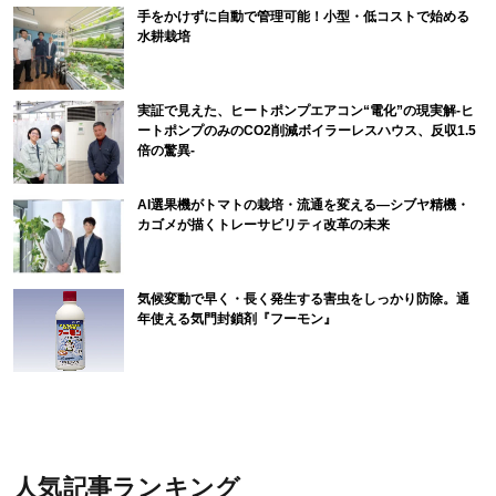
手をかけずに自動で管理可能！小型・低コストで始める
水耕栽培
実証で見えた、ヒートポンプエアコン“電化”の現実解-ヒ
ートポンプのみのCO2削減ボイラーレスハウス、反収1.5
倍の驚異-
AI選果機がトマトの栽培・流通を変える―シブヤ精機・
カゴメが描くトレーサビリティ改革の未来
気候変動で早く・長く発生する害虫をしっかり防除。通
年使える気門封鎖剤『フーモン』
人気記事ランキング