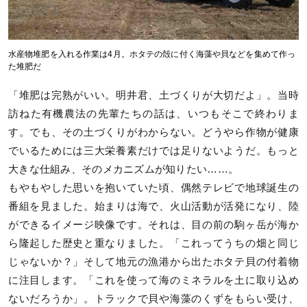
水産物堆肥を入れる作業は4月。ホタテの殻に付く海藻や貝などを集めて作っ
た堆肥だ
「堆肥は完熟がいい。明井君、土づくりが大切だよ」。当時
訪ねた有機農法の先輩たちの話は、いつもそこで終わりま
す。でも、その土づくりがわからない。どうやら作物が健康
でいるためには三大栄養素だけでは足りないようだ。もっと
大きな仕組み、そのメカニズムが知りたい……。
もやもやした思いを抱いていた頃、偶然テレビで地球誕生の
番組を見ました。始まりは海で、火山活動が活発になり、陸
ができるイメージ映像です。それは、目の前の駒ヶ岳が海か
ら隆起した歴史と重なりました。「これってうちの畑と同じ
じゃないか？」そして地元の漁港から出たホタテ貝の付着物
に注目します。「これを使って海のミネラルを土に取り込め
ないだろうか」。トラックで貝や海藻のくずをもらい受け、