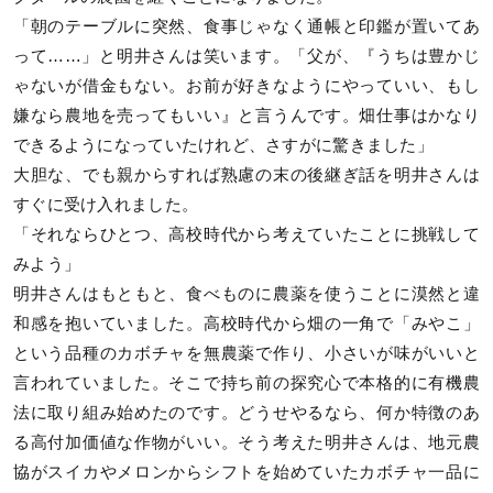
「朝のテーブルに突然、食事じゃなく通帳と印鑑が置いてあ
って……」と明井さんは笑います。「父が、『うちは豊かじ
ゃないが借金もない。お前が好きなようにやっていい、もし
嫌なら農地を売ってもいい』と言うんです。畑仕事はかなり
できるようになっていたけれど、さすがに驚きました」
大胆な、でも親からすれば熟慮の末の後継ぎ話を明井さんは
すぐに受け入れました。
「それならひとつ、高校時代から考えていたことに挑戦して
みよう」
明井さんはもともと、食べものに農薬を使うことに漠然と違
和感を抱いていました。高校時代から畑の一角で「みやこ」
という品種のカボチャを無農薬で作り、小さいが味がいいと
言われていました。そこで持ち前の探究心で本格的に有機農
法に取り組み始めたのです。どうせやるなら、何か特徴のあ
る高付加価値な作物がいい。そう考えた明井さんは、地元農
協がスイカやメロンからシフトを始めていたカボチャ一品に