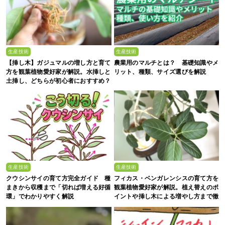
生産技術
生産技術
【挿し木】ガジュマルの増し方と育て
農業用のマルチとは？ 基礎知識やメ
方を観葉植物愛好家が解説。水挿しと
リット、種類、サイズ選びを解説
土挿し、どちらが初心者におすすめ？
生産技術
生産技術
クウシンサイの育て方完全ガイド 種
フィカス・ベンガレンシスの育て方を
まきから収穫まで「切れば増える好循
観葉植物愛好家が解説。植え替えのポ
環」でわかりやすく解説
イントや挿し木による増やし方まで徹
底解説