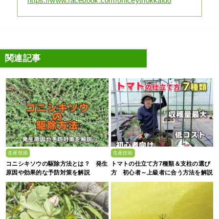
https://www.facebook.com/officeythokkaido
関連記事
生産技術
生産技術
コニシキソウの駆除方法とは？ 発生
トマトの仕立て方7種類＆支柱の選び
原因や効果的な予防対策を解説
方 初心者～上級者に合う方法を解説