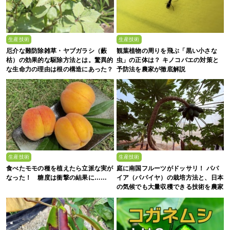
生産技術
生産技術
厄介な難防除雑草・ヤブガラシ（藪
観葉植物の周りを飛ぶ「黒い小さな
枯）の効果的な駆除方法とは。驚異的
虫」の正体は？ キノコバエの対策と
な生命力の理由は根の構造にあった？
予防法を農家が徹底解説
生産技術
生産技術
食べたモモの種を植えたら立派な実が
庭に南国フルーツがドッサリ！ パパ
なった！ 糖度は衝撃の結果に……
イア（パパイヤ）の栽培方法と、日本
の気候でも大量収穫できる技術を農家
が解説