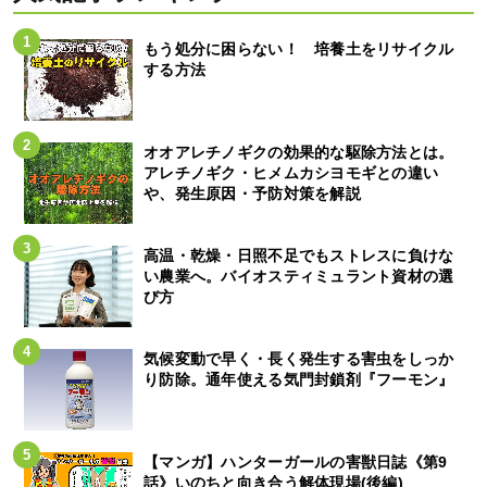
もう処分に困らない！ 培養土をリサイクル
する方法
オオアレチノギクの効果的な駆除方法とは。
アレチノギク・ヒメムカシヨモギとの違い
や、発生原因・予防対策を解説
高温・乾燥・日照不足でもストレスに負けな
い農業へ。バイオスティミュラント資材の選
び方
気候変動で早く・長く発生する害虫をしっか
り防除。通年使える気門封鎖剤『フーモン』
【マンガ】ハンターガールの害獣日誌《第9
話》いのちと向き合う解体現場(後編)