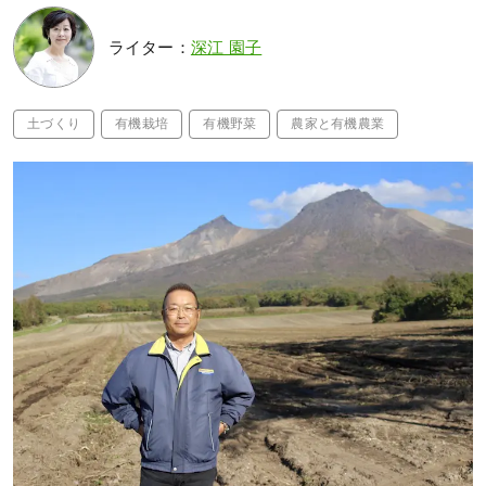
ライター：
深江 園子
土づくり
有機栽培
有機野菜
農家と有機農業