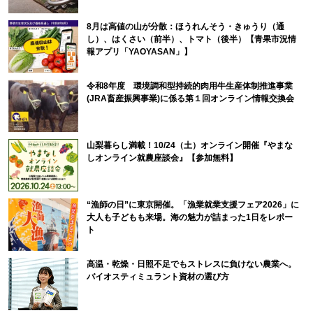
8月は高値の山が分散：ほうれんそう・きゅうり（通
し）、はくさい（前半）、トマト（後半）【青果市況情
報アプリ「YAOYASAN」】
令和8年度 環境調和型持続的肉用牛生産体制推進事業
(JRA畜産振興事業)に係る第１回オンライン情報交換会
山梨暮らし満載！10/24（土）オンライン開催『やまな
しオンライン就農座談会』【参加無料】
“漁師の日”に東京開催。「漁業就業支援フェア2026」に
大人も子どもも来場。海の魅力が詰まった1日をレポー
ト
高温・乾燥・日照不足でもストレスに負けない農業へ。
バイオスティミュラント資材の選び方