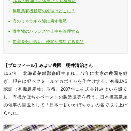
20歳の農園主の体当たり有機農法
無農薬有機栽培の原理はどこに？
海のミネラルを陸に戻す堆肥
微生物のバランスで土中を管理する
知識を分け合い、仲間が成功する喜び
【プロフィール】みよい農園 明井清治さん
1957年、北海道茅部郡森町生まれ。77年に実家の農園を継
ぎ、現在は47ヘクタールでカボチャを作付けする。有機JAS
認証（有機農産物）取得。2007年に株式会社みよいを設立
し、有機かぼちゃペーストの製造販売を行う。日本橋高島屋
の催事の目玉として「日本一甘いかぼちゃ」の名で取り上げ
られた。