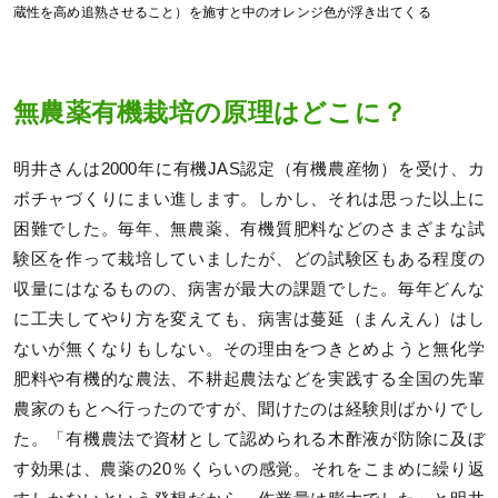
蔵性を高め追熟させること）を施すと中のオレンジ色が浮き出てくる
無農薬有機栽培の原理はどこに？
明井さんは2000年に有機JAS認定（有機農産物）を受け、カ
ボチャづくりにまい進します。しかし、それは思った以上に
困難でした。毎年、無農薬、有機質肥料などのさまざまな試
験区を作って栽培していましたが、どの試験区もある程度の
収量にはなるものの、病害が最大の課題でした。毎年どんな
に工夫してやり方を変えても、病害は蔓延（まんえん）はし
ないが無くなりもしない。その理由をつきとめようと無化学
肥料や有機的な農法、不耕起農法などを実践する全国の先輩
農家のもとへ行ったのですが、聞けたのは経験則ばかりでし
た。「有機農法で資材として認められる木酢液が防除に及ぼ
す効果は、農薬の20％くらいの感覚。それをこまめに繰り返