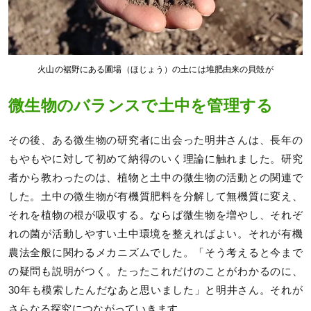
火山の裾野にある圃場（ほじょう）の土には堆肥由来の貝殻が
微生物のバランスで土中を管理する
その後、ある微生物の研究者に出会った明井さんは、長年の
もやもやに対して初めて納得のいく理論に触れました。研究
者から教わったのは、植物と土中の微生物の活動との関連で
した。土中の微生物が有機質肥料を分解して無機質に変え、
それを植物の根が吸収する。ならば微生物を増やし、それぞ
れの菌が活動しやすい土中環境を整えればよい。それが有機
農法全般に関わるメカニズムでした。「そう考えると今まで
の疑問も説明がつく。たったこれだけのことがわかるのに、
30年も模索したんだなあと思いました」と明井さん。それが
さらなる探究につながっていきます。