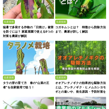
生産技術
生産技術
猛暑で多発する作物の「日焼け」被害
コガネムシとは？ 特徴から防除方法
を防ぐには？ 家庭菜園で使える8つの
まで、農家が詳しく解説
対策を農家が解説
生産技術
生産技術
タラの芽の育て方 春の“山菜の王
オオアレチノギクの効果的な駆除方法
者”を自家栽培で狙う！
とは。アレチノギク・ヒメムカシヨモ
ギとの違いや、発生原因・予防対策を
解説