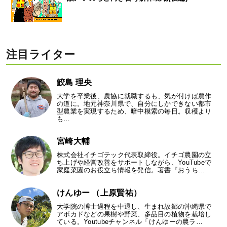
注目ライター
鮫島 理央
大学を卒業後、農協に就職するも、気が付けば農作
の道に。地元神奈川県で、自分にしかできない都市
型農業を実現するため、暗中模索の毎日。収穫より
も…
宮崎大輔
株式会社イチゴテック代表取締役。イチゴ農園の立
ち上げや経営改善をサポートしながら、YouTubeで
家庭菜園のお役立ち情報を発信。著書『おうち…
けんゆー （上原賢祐）
大学院の博士過程を中退し、生まれ故郷の沖縄県で
アボカドなどの果樹や野菜、多品目の植物を栽培し
ている。Youtubeチャンネル「けんゆーの農ラ…