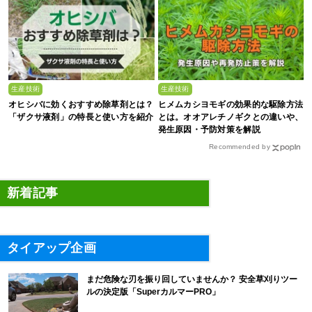
生産技術
生産技術
オヒシバに効くおすすめ除草剤とは？
ヒメムカシヨモギの効果的な駆除方法
「ザクサ液剤」の特長と使い方を紹介
とは。オオアレチノギクとの違いや、
発生原因・予防対策を解説
Recommended by
新着記事
タイアップ企画
まだ危険な刃を振り回していませんか？ 安全草刈りツー
ルの決定版「SuperカルマーPRO」