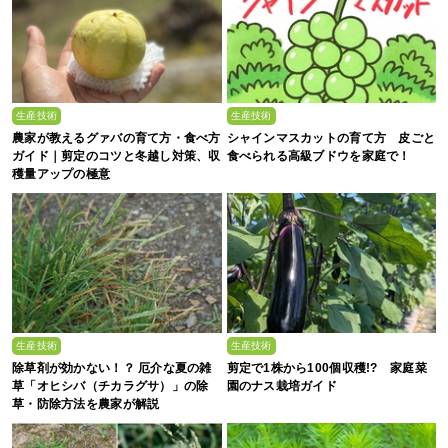
生産技術
生産技術
農家が教えるグァバの育て方・食べ方
シャインマスカットの育て方 皮ごと
ガイド｜剪定のコツと冬越し対策、収
食べられる高級ブドウを家庭で！
穫量アップの極意
生産技術
生産技術
除草剤が効かない！？ 厄介な夏の雑
剪定で1株から100個収穫!? 家庭菜
草「オヒシバ（チカラグサ）」の除
園のナス栽培ガイド
草・防除方法を農家が解説