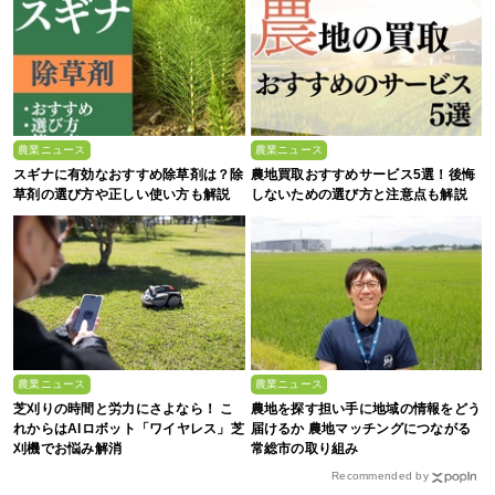
農業ニュース
農業ニュース
スギナに有効なおすすめ除草剤は？除
農地買取おすすめサービス5選！後悔
草剤の選び方や正しい使い方も解説
しないための選び方と注意点も解説
農業ニュース
農業ニュース
芝刈りの時間と労力にさよなら！ こ
農地を探す担い手に地域の情報をどう
れからはAIロボット「ワイヤレス」芝
届けるか 農地マッチングにつながる
刈機でお悩み解消
常総市の取り組み
Recommended by