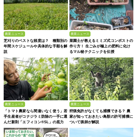
農業ニュース
農業ニュース
芝刈りのベストな頻度は？ 種類別の
菜園士が教えるミミズ式コンポストの
年間スケジュールや具体的な手順を解
作り方！ 生ごみが極上の肥料に化け
説
るマル秘テクニックを伝授
農業ニュース
農業ニュース
「トマト農家なら間違いなく使う」若
狩猟免許がなくても捕獲できる？ 農
手生産者がコナジラミ防除の一手に選
家が知っておきたい鳥獣の許可捕獲に
んだ新剤「エフィコン®SL」の底力
ついて猟師が解説