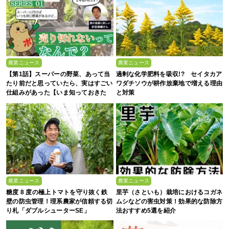
農業ニュース
農業ニュース
【第1話】スーパーの野菜、あって当
過剰な化学肥料を吸収!? セイタカア
たり前だと思っていたら、実はすごい
ワダチソウが耕作放棄地で増える理由
仕組みがあった【いま知っておきた
と対策
い、これからの”食”の話】
農業ニュース
農業ニュース
糖度 8 度の極上トマトを守り抜く鉄
里芋（さといも）栽培におけるコガネ
壁の防虫管理！理系農家が信頼する切
ムシなどの害虫対策！効果的な防除方
り札「ダブルシューターSE」
法おすすめ5選を紹介