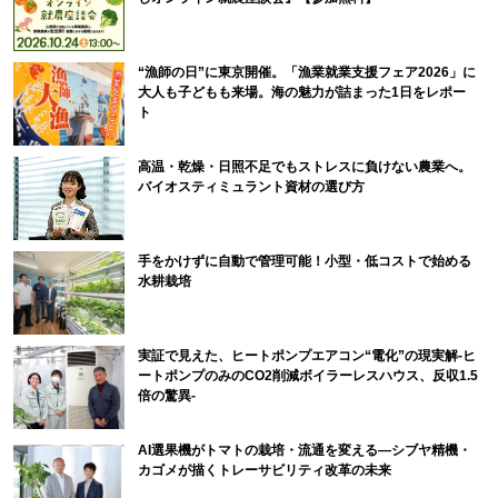
“漁師の日”に東京開催。「漁業就業支援フェア2026」に
大人も子どもも来場。海の魅力が詰まった1日をレポー
ト
高温・乾燥・日照不足でもストレスに負けない農業へ。
バイオスティミュラント資材の選び方
手をかけずに自動で管理可能！小型・低コストで始める
水耕栽培
実証で見えた、ヒートポンプエアコン“電化”の現実解-ヒ
ートポンプのみのCO2削減ボイラーレスハウス、反収1.5
倍の驚異-
AI選果機がトマトの栽培・流通を変える―シブヤ精機・
カゴメが描くトレーサビリティ改革の未来