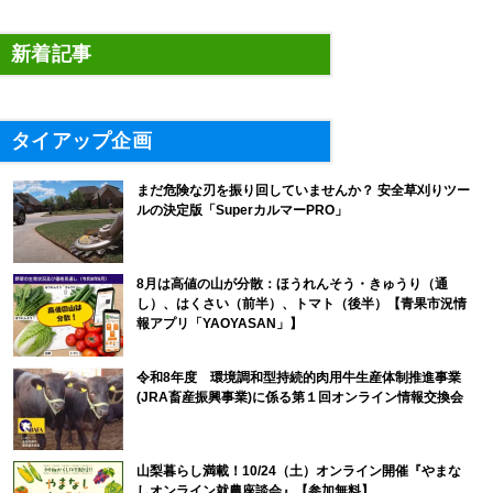
新着記事
タイアップ企画
まだ危険な刃を振り回していませんか？ 安全草刈りツー
ルの決定版「SuperカルマーPRO」
8月は高値の山が分散：ほうれんそう・きゅうり（通
し）、はくさい（前半）、トマト（後半）【青果市況情
報アプリ「YAOYASAN」】
令和8年度 環境調和型持続的肉用牛生産体制推進事業
(JRA畜産振興事業)に係る第１回オンライン情報交換会
山梨暮らし満載！10/24（土）オンライン開催『やまな
しオンライン就農座談会』【参加無料】