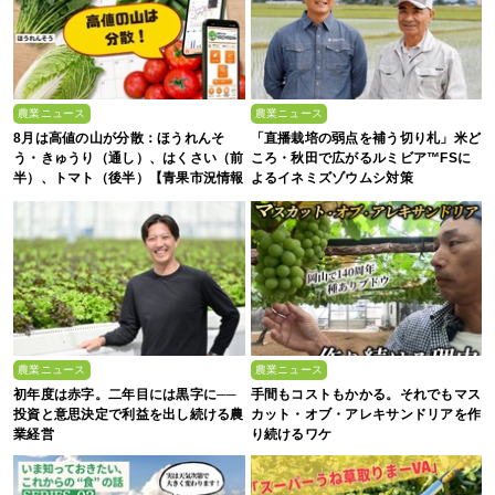
農業ニュース
農業ニュース
8月は高値の山が分散：ほうれんそ
「直播栽培の弱点を補う切り札」米ど
う・きゅうり（通し）、はくさい（前
ころ・秋田で広がるルミビア™FSに
半）、トマト（後半）【青果市況情報
よるイネミズゾウムシ対策
アプリ「YAOYASAN」】
農業ニュース
農業ニュース
初年度は赤字。二年目には黒字に──
手間もコストもかかる。それでもマス
投資と意思決定で利益を出し続ける農
カット・オブ・アレキサンドリアを作
業経営
り続けるワケ