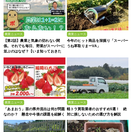
農業ニュース
農業ニュース
【第2話】農業と気象の切れない関
今年のヒット商品を深掘り「スーパー
係。それでも毎日、野菜がスーパーに
うね草取りまーVA」
並ぶのはなぜ？【いま知っておきた
い、これからの”食”の話】
農業ニュース
農業ニュース
「あまおう」苗の県外流出は何が問題
軽トラ買取業者のおすすめ5選！ 絶
なのか？ 懸念や今後の課題を紐解く
対に損しないための選び方を解説