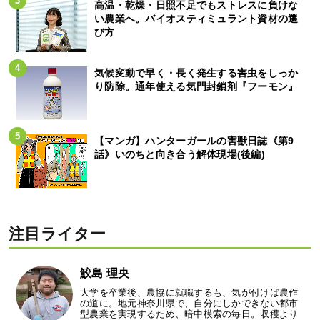
高温・乾燥・日照不足でもストレスに負けな
い農業へ。バイオスティミュラント資材の選
び方
気候変動で早く・長く発生する害虫をしっか
り防除。通年使える気門封鎖剤『フーモン』
【マンガ】ハンターガールの害獣日誌《第9
話》いのちと向き合う解体現場(後編)
注目ライター
鮫島 理央
大学を卒業後、農協に就職するも、気が付けば農作
の道に。地元神奈川県で、自分にしかできない都市
型農業を実現するため、暗中模索の毎日。収穫より