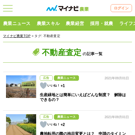
ログイン
農業ニュース
農業スキル
農業経営
採用・就農
ライフ
マイナビ農業TOP
> タグ:
不動産査定
不動産査定
の記事一覧
広告
農業ニュース
2021年09月01日
+1
生産緑地とは簡単にいえばどんな制度？ 解除は
できるの？
広告
農業ニュース
2021年09月01日
+2
農地転用の際の地目変更とは？ 申請のタイミン