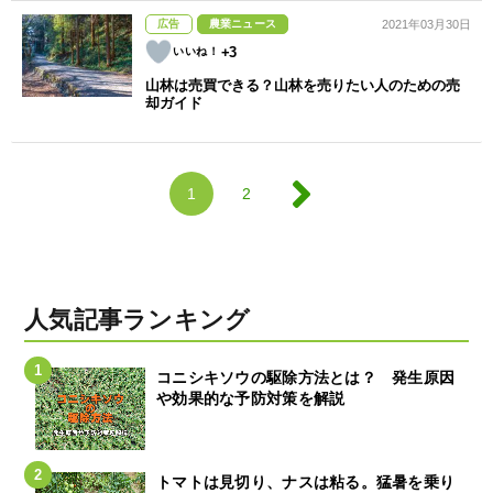
広告
農業ニュース
2021年03月30日
+3
山林は売買できる？山林を売りたい人のための売
却ガイド
1
2
人気記事ランキング
コニシキソウの駆除方法とは？ 発生原因
や効果的な予防対策を解説
トマトは見切り、ナスは粘る。猛暑を乗り