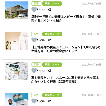
広告
農業ニュース
2021年05月30日
+2
築5年一戸建ての売却はスピード勝負！ 高値で売
却するポイントも紹介
広告
農業ニュース
2021年05月30日
+2
【土地売却の税金シミュレーション】1,000万円の
土地を売った時の税金はいくら？
広告
農業ニュース
2021年04月30日
+2
家を売りたい！ スムーズに家を売る方法を基本
からやさしく解説【2026年更新】
広告
農業ニュース
2021年04月30日
+2