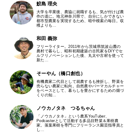
鮫島 理央
大学を卒業後、農協に就職するも、気が付けば農
作の道に。地元神奈川県で、自分にしかできない
都市型農業を実現するため、暗中模索の毎日。収
穫よりも…
和田 義弥
フリーライター。2011年から茨城県筑波山麓の
農村で暮らし、昭和初期建築の古民家をDIYでセ
ルフリノベーションした後、丸太や古材を使って
新た…
そーやん（橋口創也）
有機農家二代目として就農するも挫折し、野菜を
売らない農家に転向。自然農やパーマカルチャー
をベースとして、暮らしを豊かにするための畑づ
くりの知…
ノウカノタネ つるちゃん
「ノウカノタネ」という農系YouTuber、
Podcasterとして活動する多品目野菜＆果樹農
家。落葉果樹を専門にフリーランス園芸指導員と
し…