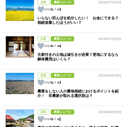
広告
農業ニュース
2021年07月31日
+3
いらない田んぼを処分したい！ お金にできる？
相続放棄したほうがいい？
広告
農業ニュース
2021年07月31日
+4
古家付きの土地は値引きが必要？更地にするなら
解体費用はいくら？
広告
農業ニュース
2021年06月30日
+3
農業をしない人の農地相続におけるポイントを紹
介！ 非農家が取れる選択肢は？
広告
農業ニュース
2021年06月30日
+2