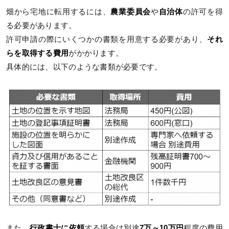
畑から宅地に転用するには、
農業委員会
や
自治体
の許可を得
る必要があります。
許可申請の際にいくつかの書類を用意する必要があり、
それ
らを取得する費用
がかかります。
具体的には、以下のような書類が必要です。
また、
行政書士に依頼
する場合は別途
7万～10万円
程度の費用