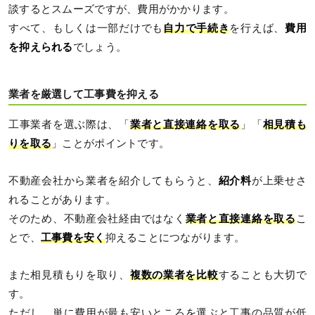
談するとスムーズですが、費用がかかります。
すべて、もしくは一部だけでも
自力で手続き
を行えば、
費用
を抑えられる
でしょう。
業者を厳選して工事費を抑える
工事業者を選ぶ際は、「
業者と直接連絡を取る
」「
相見積も
りを取る
」ことがポイントです。
不動産会社から業者を紹介してもらうと、
紹介料
が上乗せさ
れることがあります。
そのため、不動産会社経由ではなく
業者と直接連絡を取る
こ
とで、
工事費を安く
抑えることにつながります。
また相見積もりを取り、
複数の業者を比較
することも大切で
す。
ただし、単に費用が最も安いところを選ぶと工事の品質が低