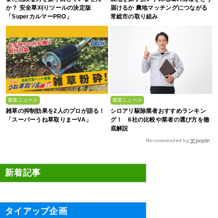
か？ 安全草刈りツールの決定版
届けるか 農地マッチングにつながる
「SuperカルマーPRO」
常総市の取り組み
農業ニュース
農業ニュース
雑草の抑制効果を2人のプロが語る！
シロアリ駆除業者おすすめランキン
「スーパーうね草取りまーVA」
グ！ 6社の比較や業者の選び方を徹
底解説
Recommended by
新着記事
タイアップ企画