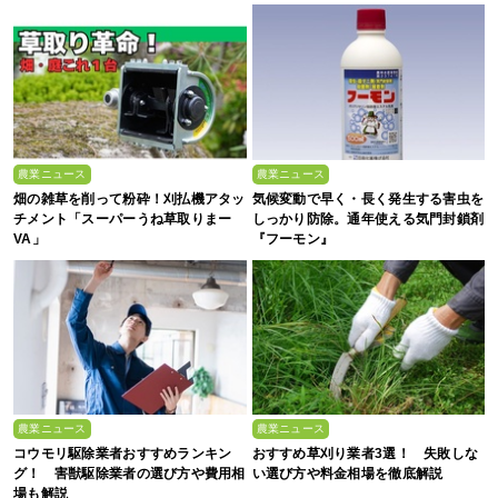
農業ニュース
農業ニュース
畑の雑草を削って粉砕！刈払機アタッ
気候変動で早く・長く発生する害虫を
チメント「スーパーうね草取りまー
しっかり防除。通年使える気門封鎖剤
VA」
『フーモン』
農業ニュース
農業ニュース
コウモリ駆除業者おすすめランキン
おすすめ草刈り業者3選！ 失敗しな
グ！ 害獣駆除業者の選び方や費用相
い選び方や料金相場を徹底解説
場も解説