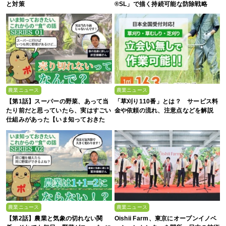
と対策
®SL」で描く持続可能な防除戦略
農業ニュース
農業ニュース
【第1話】スーパーの野菜、あって当
「草刈り110番」とは？ サービス料
たり前だと思っていたら、実はすごい
金や依頼の流れ、注意点などを解説
仕組みがあった【いま知っておきた
い、これからの”食”の話】
農業ニュース
農業ニュース
【第2話】農業と気象の切れない関
Oishii Farm、東京にオープンイノベ