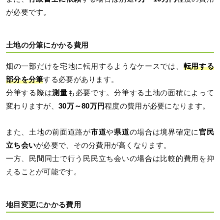
が必要です。
土地の分筆にかかる費用
畑の一部だけを宅地に転用するようなケースでは、
転用する
部分を分筆
する必要があります。
分筆する際は
測量
も必要です。分筆する土地の面積によって
変わりますが、
30万～80万円
程度の費用が必要になります。
また、土地の前面道路が
市道
や
県道
の場合は境界確定に
官民
立ち会い
が必要で、その分費用が高くなります。
一方、民間同士で行う民民立ち会いの場合は比較的費用を抑
えることが可能です。
地目変更にかかる費用