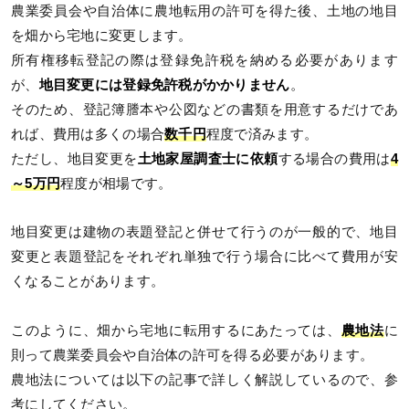
農業委員会や自治体に農地転用の許可を得た後、土地の地目
を畑から宅地に変更します。
所有権移転登記の際は登録免許税を納める必要があります
が、
地目変更には登録免許税がかかりません
。
そのため、登記簿謄本や公図などの書類を用意するだけであ
れば、費用は多くの場合
数千円
程度で済みます。
ただし、地目変更を
土地家屋調査士に依頼
する場合の費用は
4
～5万円
程度が相場です。
地目変更は建物の表題登記と併せて行うのが一般的で、地目
変更と表題登記をそれぞれ単独で行う場合に比べて費用が安
くなることがあります。
このように、畑から宅地に転用するにあたっては、
農地法
に
則って農業委員会や自治体の許可を得る必要があります。
農地法については以下の記事で詳しく解説しているので、参
考にしてください。