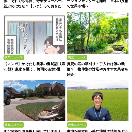
係。それでも毎日、野菜がスーパーに
ーションセンターを開所 日本の技術
並ぶのはなぜ？【いま知っておきた
で世界市場へ
い、これからの”食”の話】
農業ニュース
農業ニュース
【マンガ】かけだし農家の奮闘記《第
賃貸の庭の草刈り・手入れは誰の義
90話》農家を襲う、梅雨の苦労5選
務？ 物件別の対応やおすすめ業者を
紹介
農業ニュース
農業ニュース
まだ危険な刃を振り回していません
農地を探す担い手に地域の情報をどう