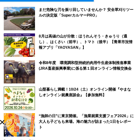
まだ危険な刃を振り回していませんか？ 安全草刈りツー
ルの決定版「SuperカルマーPRO」
8月は高値の山が分散：ほうれんそう・きゅうり（通
し）、はくさい（前半）、トマト（後半）【青果市況情
報アプリ「YAOYASAN」】
令和8年度 環境調和型持続的肉用牛生産体制推進事業
(JRA畜産振興事業)に係る第１回オンライン情報交換会
山梨暮らし満載！10/24（土）オンライン開催『やまな
しオンライン就農座談会』【参加無料】
“漁師の日”に東京開催。「漁業就業支援フェア2026」に
大人も子どもも来場。海の魅力が詰まった1日をレポー
ト