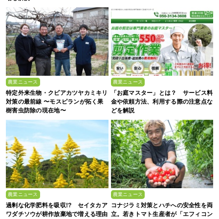
農業ニュース
農業ニュース
特定外来生物・クビアカツヤカミキリ
「お庭マスター」とは？ サービス料
対策の最前線 〜モスピランが拓く果
金や依頼方法、利用する際の注意点な
樹害虫防除の現在地〜
どを解説
農業ニュース
農業ニュース
過剰な化学肥料を吸収!? セイタカア
コナジラミ対策とハチへの安全性を両
ワダチソウが耕作放棄地で増える理由
立。若きトマト生産者が「エフィコン