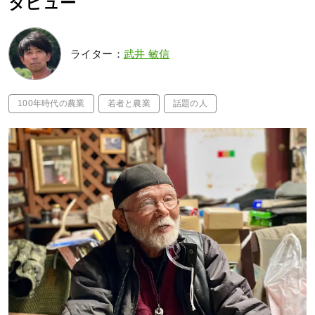
タビュー
ライター：
武井 敏信
100年時代の農業
若者と農業
話題の人