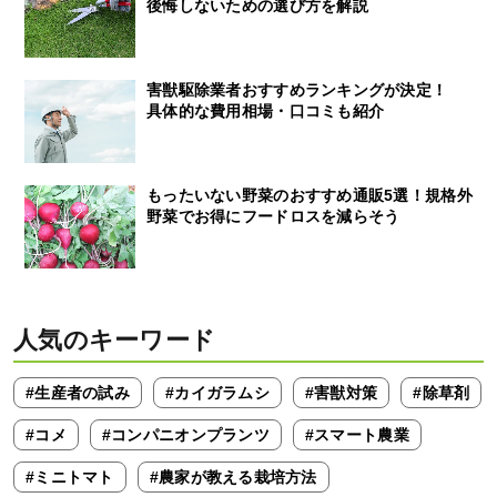
後悔しないための選び方を解説
害獣駆除業者おすすめランキングが決定！
具体的な費用相場・口コミも紹介
もったいない野菜のおすすめ通販5選！規格外
野菜でお得にフードロスを減らそう
人気のキーワード
#生産者の試み
#カイガラムシ
#害獣対策
#除草剤
#コメ
#コンパニオンプランツ
#スマート農業
#ミニトマト
#農家が教える栽培方法