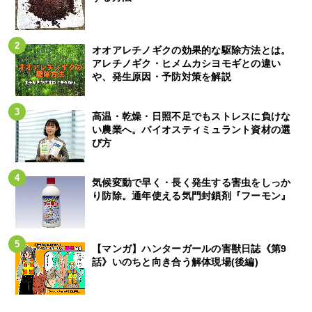
オオアレチノギクの効果的な駆除方法とは。
アレチノギク・ヒメムカシヨモギとの違い
や、発生原因・予防対策を解説
高温・乾燥・日照不足でもストレスに負けな
い農業へ。バイオスティミュラント資材の選
び方
気候変動で早く・長く発生する害虫をしっか
り防除。通年使える気門封鎖剤『フーモン』
【マンガ】ハンターガールの害獣日誌《第9
話》いのちと向き合う解体現場(後編)