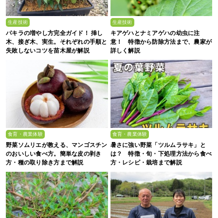
生産技術
生産技術
パキラの増やし方完全ガイド！ 挿し
キアゲハとナミアゲハの幼虫に注
木、接ぎ木、実生。それぞれの手順と
意！ 特徴から防除方法まで、農家が
失敗しないコツを苗木屋が解説
詳しく解説
食育・農業体験
食育・農業体験
野菜ソムリエが教える、マンゴスチン
暑さに強い野菜「ツルムラサキ」と
のおいしい食べ方。簡単な皮の剥き
は？ 特徴・旬・下処理方法から食べ
方・種の取り除き方まで解説
方・レシピ・栽培まで解説