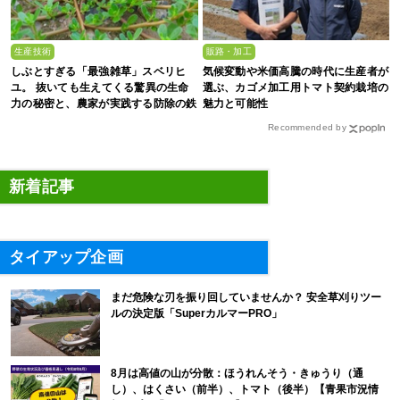
生産技術
販路・加工
しぶとすぎる「最強雑草」スベリヒ
気候変動や米価高騰の時代に生産者が
ユ。 抜いても生えてくる驚異の生命
選ぶ、カゴメ加工用トマト契約栽培の
力の秘密と、農家が実践する防除の鉄
魅力と可能性
則
Recommended by
新着記事
タイアップ企画
まだ危険な刃を振り回していませんか？ 安全草刈りツー
ルの決定版「SuperカルマーPRO」
8月は高値の山が分散：ほうれんそう・きゅうり（通
し）、はくさい（前半）、トマト（後半）【青果市況情