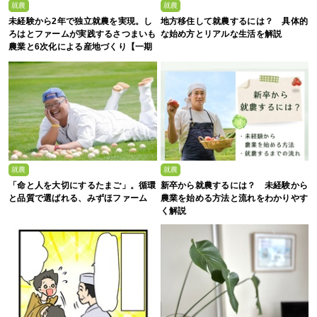
就農
就農
未経験から2年で独立就農を実現。し
地方移住して就農するには？ 具体的
ろはとファームが実践するさつまいも
な始め方とリアルな生活を解説
農業と6次化による産地づくり【一期
生募集】
就農
就農
「命と人を大切にするたまご」。循環
新卒から就農するには？ 未経験から
と品質で選ばれる、みずほファーム
農業を始める方法と流れをわかりやす
く解説