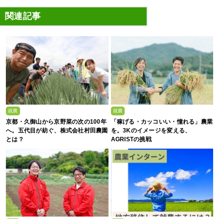
関連記事
就農
就農
京都・久御山から京野菜の次の100年
「稼げる・カッコいい・憧れる」農業
へ。五代目が紡ぐ、株式会社村田農園
を。3Kのイメージを変える、
とは？
AGRISTの挑戦