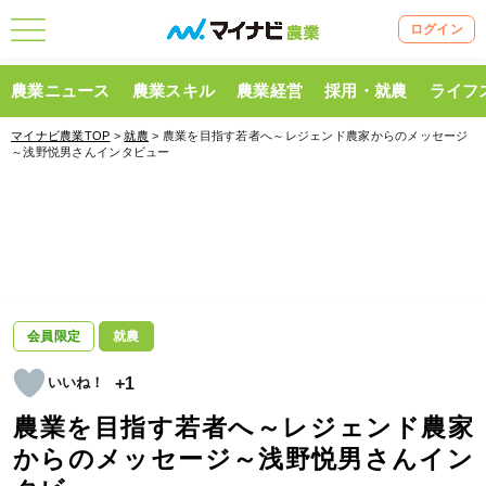
ログイン
農業ニュース
農業スキル
農業経営
採用・就農
ライフ
マイナビ農業TOP
>
就農
> 農業を目指す若者へ～レジェンド農家からのメッセージ
～浅野悦男さんインタビュー
会員限定
就農
+1
農業を目指す若者へ～レジェンド農家
からのメッセージ～浅野悦男さんイン