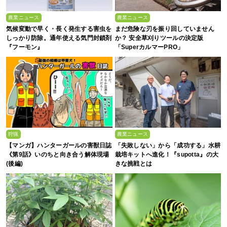
農業ニュース
農業ニュース
気候変動で早く・長く発生する害虫を
まだ危険な刃を振り回していません
しっかり防除。通年使える気門封鎖剤
か？ 安全草刈りツールの決定版
『フーモン』
「SuperカルマーPRO」
狩猟
農業ニュース
【マンガ】ハンターガールの害獣日誌
「失敗しない」から「成功する」水耕
《第9話》いのちと向き合う解体現場
栽培キットへ進化！『supotta』の大
(後編)
きな挑戦とは