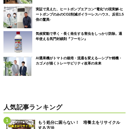
実証で見えた、ヒートポンプエアコン“電化”の現実解-ヒ
ートポンプのみのCO2削減ボイラーレスハウス、反収1.5
倍の驚異-
気候変動で早く・長く発生する害虫をしっかり防除。通
年使える気門封鎖剤『フーモン』
AI選果機がトマトの栽培・流通を変える―シブヤ精機・
カゴメが描くトレーサビリティ改革の未来
人気記事ランキング
もう処分に困らない！ 培養土をリサイクル
する方法