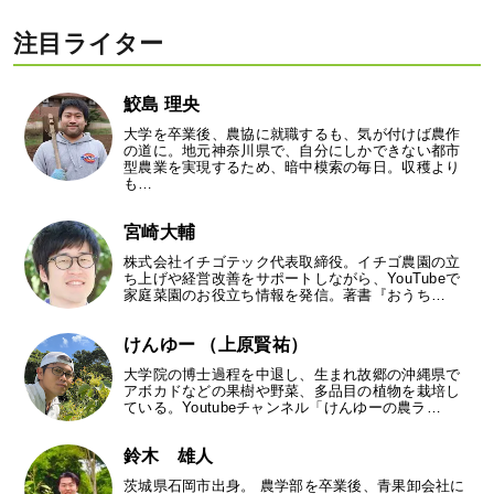
注目ライター
鮫島 理央
大学を卒業後、農協に就職するも、気が付けば農作
の道に。地元神奈川県で、自分にしかできない都市
型農業を実現するため、暗中模索の毎日。収穫より
も…
宮崎大輔
株式会社イチゴテック代表取締役。イチゴ農園の立
ち上げや経営改善をサポートしながら、YouTubeで
家庭菜園のお役立ち情報を発信。著書『おうち…
けんゆー （上原賢祐）
大学院の博士過程を中退し、生まれ故郷の沖縄県で
アボカドなどの果樹や野菜、多品目の植物を栽培し
ている。Youtubeチャンネル「けんゆーの農ラ…
鈴木 雄人
茨城県石岡市出身。 農学部を卒業後、青果卸会社に