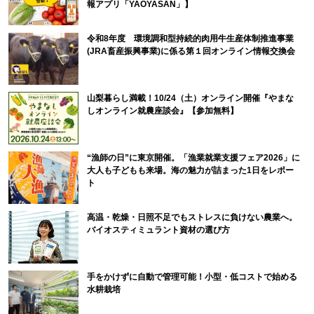
報アプリ「YAOYASAN」】
令和8年度 環境調和型持続的肉用牛生産体制推進事業
(JRA畜産振興事業)に係る第１回オンライン情報交換会
山梨暮らし満載！10/24（土）オンライン開催『やまな
しオンライン就農座談会』【参加無料】
“漁師の日”に東京開催。「漁業就業支援フェア2026」に
大人も子どもも来場。海の魅力が詰まった1日をレポー
ト
高温・乾燥・日照不足でもストレスに負けない農業へ。
バイオスティミュラント資材の選び方
手をかけずに自動で管理可能！小型・低コストで始める
水耕栽培