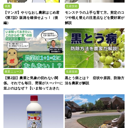
就農
生産技術
【マンガ】やりなおし農家はじめ君
モンステラの上手な育て方。剪定のコ
《第7話》販路を確保せよっ！（後
ツや植え替えの注意点などを愛好家が
編）
解説
農業ニュース
生産技術
【第2話】農業と気象の切れない関
黒とう病とは？ 症状や原因、防除方
係。それでも毎日、野菜がスーパーに
法を農家が解説
並ぶのはなぜ？【いま知っておきた
い、これからの”食”の話】